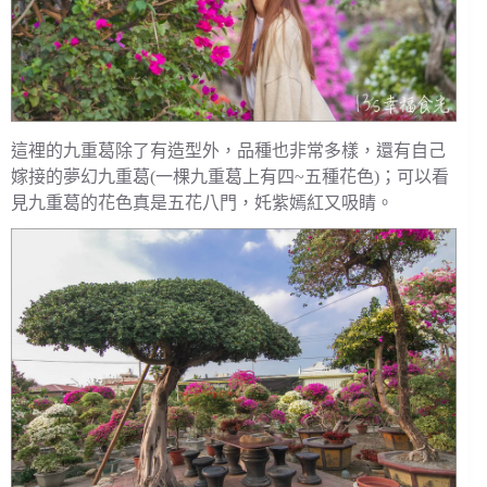
這裡的九重葛除了有造型外，品種也非常多樣，還有自己
嫁接的夢幻九重葛(一棵九重葛上有四~五種花色)；可以看
見九重葛的花色真是五花八門，奼紫嫣紅又吸睛。