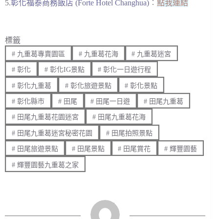
5.
彰化福泰商務飯店 (Forte Hotel Changhua)
︰
點我連結
標籤
#
九重葛專賣園區
#
九重葛花海
#
九重葛迷宮
#
彰化
#
彰化IG景點
#
彰化一日遊行程
#
彰化九重葛
#
彰化旅遊景點
#
彰化景點
#
彰化縣市
#
田尾
#
田尾一日遊
#
田尾九重葛
#
田尾九重葛花園迷宮
#
田尾九重葛花海
#
田尾九重葛迷宮秘密花園
#
田尾拍照景點
#
田尾旅遊景點
#
田尾景點
#
田尾賞花
#
輝豐園藝
#
輝豐園藝九重葛之家