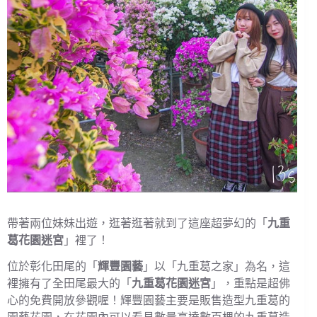
帶著兩位妹妹出遊，逛著逛著就到了這座超夢幻的「
九重
葛花園迷宮
」裡了！
位於彰化田尾的「
輝豐園藝
」以「九重葛之家」為名，這
裡擁有了全田尾最大的「
九重葛花園迷宮
」，重點是超佛
心的免費開放參觀喔！輝豐園藝主要是販售造型九重葛的