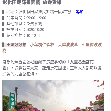
彰化田尾輝豐園藝–旅遊資訊
▍地址︰彰化縣田尾鄉民族路一段477號｜
導航
▍營業時間︰09:00–19:00
▍其他訊息︰免費參觀
▍拍攝日期︰2020/10/20
▍花期推薦︰10–12月
▍田尾好好拍
︰
小葉欖仁森林
｜
芙蓉波波草
｜
七里香波波
樹
沒想到輝豐園藝裡面藏了這麼夢幻的「
九重葛迷宮花
園
」，這篇就帶大家一起走進花園裡，直擊人人都可以變
網美的九重葛花海。