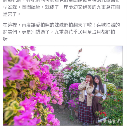
園藝花園，在花園內可以看見數量高達數百棵的九重葛造
型盆栽，圍圍繞繞，就成了一座夢幻又絕美的九重葛花園
迷宮了。
在這裡，再度讓愛拍照的妹妹們拍翻天了啦！喜歡拍照的
網美們，更是別錯過了，九重葛花季10月至12月都好拍
喔！