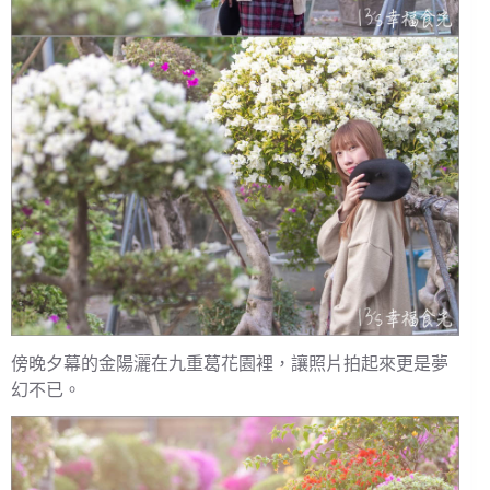
傍晚夕幕的金陽灑在九重葛花園裡，讓照片拍起來更是夢
幻不已。