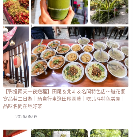
【彰投兩天一夜遊程】田尾＆北斗＆名間特色店～遊花饗
宴品茗二日遊｜騎自行車逛田尾園藝｜吃北斗特色美食｜
品味名間在地好茶
2026/06/05