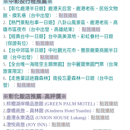
※中彰投行程推薦※
1.
【彰化鹿港半日遊】鹿港天后宮、鹿港老街、民俗文物
館、摸乳巷（台中出發）
︰
點我連結
2.
【熱門景點包車一日遊】八卦山風景區、鹿港老街、高
雄市區夜市（台中出發、高雄結束）
︰
點我連結
3.
【經典台中一日遊】台中高美濕地、彩虹眷村一日遊
（保證有位）
︰
點我連結
4.
【台中郊區半日遊】中社觀光花市、豐原廟東商圈半日
遊（台中出發）
︰
點我連結
5.
【全台唯一海陸空主題樂園】台中麗寶樂園門票（台灣
旅客限定）
︰
點我連結
6.
【走進童話迷霧森林】南投忘憂森林一日遊（台中出
發）
︰
點我連結
※彰化飯店推薦–高評價※
1.
棕櫚湖岸精品旅館 (GREEN PALM MOTEL)
︰
點我連結
2.
康橋商旅 – 員林館 (Kindness Hotel Yuanlin)
︰
點我連結
3.
鹿港永樂酒店 (UNION HOUSE Lukang)
︰
點我連結
4.
澄悅商旅 (JOY INN)
︰
點我連結