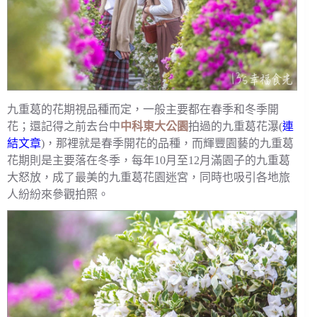
九重葛的花期視品種而定，一般主要都在春季和冬季開
花；還記得之前去台中
中科東大公園
拍過的九重葛花瀑(
連
結文章
)，那裡就是春季開花的品種，而輝豐園藝的九重葛
花期則是主要落在冬季，每年10月至12月滿園子的九重葛
大怒放，成了最美的九重葛花園迷宮，同時也吸引各地旅
人紛紛來參觀拍照。