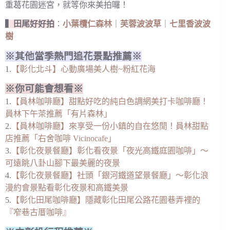
重葛花園迷宮，就等你來美拍囉！
▍田尾好好拍
︰
小葉欖仁森林
｜
芙蓉波波草
｜
七里香波波
樹
※其他當季熱門追花景點推薦※
1.
【彰化北斗】心動廣場美人樹~粉紅花海
※你可能會想看※
1.
【員林咖啡廳】甜點好吃的純白色調網美打卡咖啡廳！
員林下午茶推薦「有片森林」
2.
【員林咖啡廳】來享受一份小鎮的自在悠閒！員林甜點
店推薦「右舍咖啡 Vicinocafe」
3.
【彰化夜景餐廳】彰化看夜景「夜光高鐵庭園咖啡」～
可遠眺八卦山腳下最美麗的夜景
4.
【彰化夜景餐廳】社頭「銀河鐵道望景餐廳」～彰化浪
漫約會景點看彰化夜景和高鐵美景
5.
【彰化田尾咖啡廳】隱藏彰化田尾公路花園巷弄裡的
『窄巷古厝咖啡』