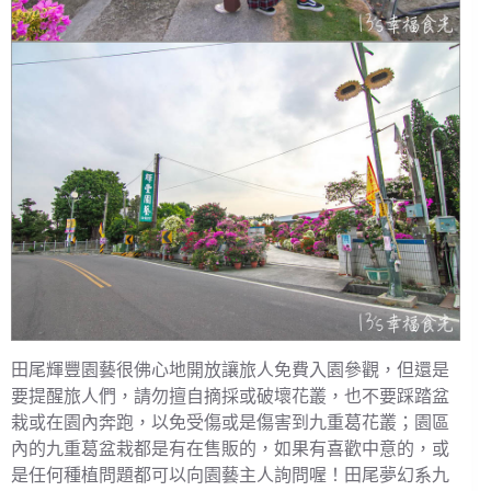
田尾輝豐園藝很佛心地開放讓旅人免費入園參觀，但還是
要提醒旅人們，請勿擅自摘採或破壞花叢，也不要踩踏盆
栽或在園內奔跑，以免受傷或是傷害到九重葛花叢；園區
內的九重葛盆栽都是有在售販的，如果有喜歡中意的，或
是任何種植問題都可以向園藝主人詢問喔！田尾夢幻系九