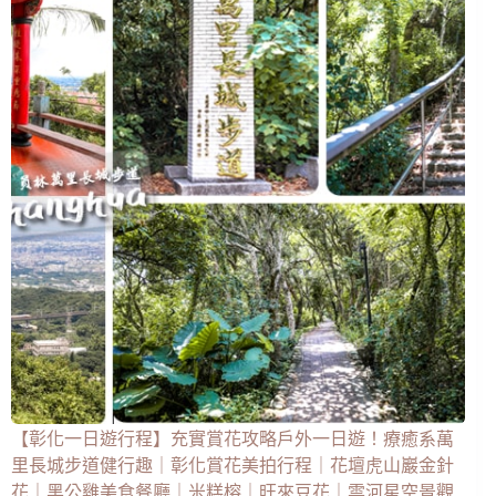
【彰化一日遊行程】充實賞花攻略戶外一日遊！療癒系萬
里長城步道健行趣｜彰化賞花美拍行程｜花壇虎山巖金針
花｜黑公雞美食餐廳｜米糕榕｜旺來豆花｜雲河星空景觀