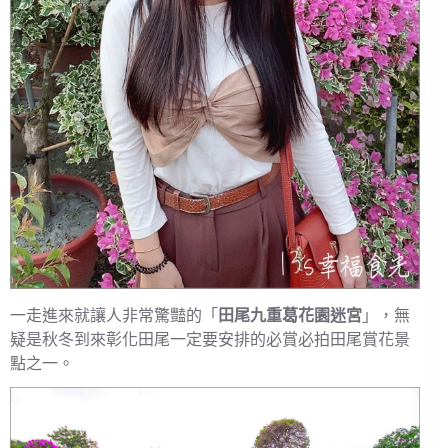
一走進來就讓人非常驚豔的「
田尾九重葛花園迷宮
」，無
疑是秋冬到來彰化田尾一定要安排的必賞必拍田尾賞花景
點之一。