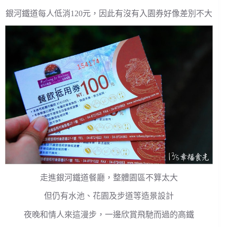
銀河鐵道每人低消120元，因此有沒有入園券好像差別不大
走進銀河鐵道餐廳，整體園區不算太大
但仍有水池、花園及步道等造景設計
夜晚和情人來這漫步，一邊欣賞飛馳而過的高鐵