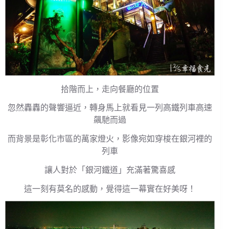
拾階而上，走向餐廳的位置
忽然轟轟的聲響逼近，轉身馬上就看見一列高鐵列車高速
飆馳而過
而背景是彰化市區的萬家燈火，影像宛如穿梭在銀河裡的
列車
讓人對於「銀河鐵道」充滿著驚喜感
這一刻有莫名的感動，覺得這一幕實在好美呀！