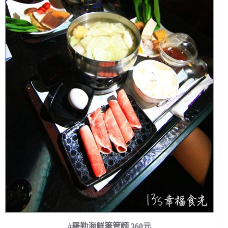
#羅勒海鮮筆管麵 360元