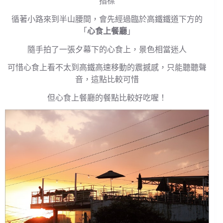
指標
循著小路來到半山腰間，會先經過臨於高鐵鐵道下方的
「
心食上餐廳
」
隨手拍了一張夕幕下的心食上，景色相當迷人
可惜心食上看不太到高鐵高速移動的震撼感，只能聽聽聲
音，這點比較可惜
但心食上餐廳的餐點比較好吃喔！