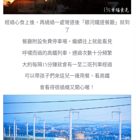
經過心食上後，再繞過一處彎道後「銀河鐵道餐廳」就到
了
餐廳附設免費停車場，繼續往上就能看見
呼嘯而過的高鐵列車，通過次數十分頻繁
大約每隔15分鐘就會有一至二班列車經過
可以帶孩子們來這兒一邊用餐、看高鐵
會看得很過癮又開心喔！