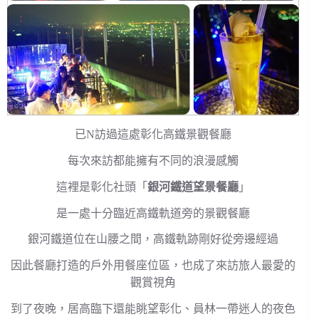
已N訪過這處彰化高鐵景觀餐廳
每次來訪都能擁有不同的浪漫感觸
這裡是彰化社頭「
銀河鐵道望景餐廳
」
是一處十分臨近高鐵軌道旁的景觀餐廳
銀河鐵道位在山腰之間，高鐵軌跡剛好從旁邊經過
因此餐廳打造的戶外用餐座位區，也成了來訪旅人最愛的
觀賞視角
到了夜晚，居高臨下還能眺望彰化、員林一帶迷人的夜色