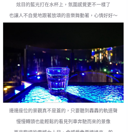
炫目的藍光打在水杯上，氛圍感覺更不一樣了
也讓人不自覺地跟著放頌的音樂舞動著，心情好好～
邊邊座位的景觀真不是蓋的，只要聽到轟轟的軌道聲
慢慢轉頭也能輕鬆的看見列車奔馳而來的景像