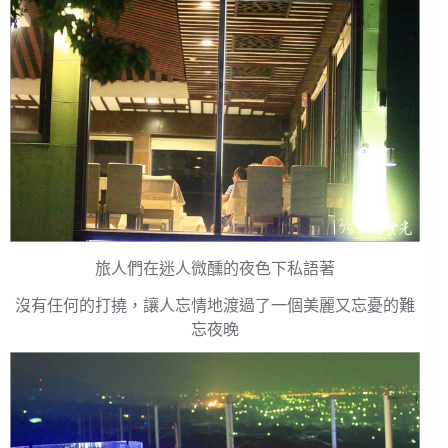
旅人們在迷人微醺的夜色下私語著
沒有任何的打撓，讓人忘情地渡過了一個美麗又忘憂的難
忘夜晚