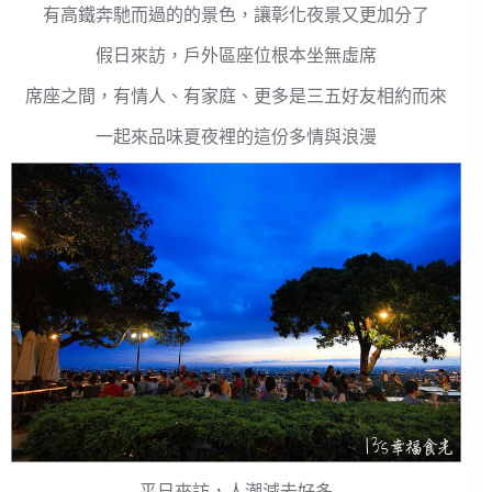
有高鐵奔馳而過的的景色，讓彰化夜景又更加分了
假日來訪，戶外區座位根本坐無虛席
席座之間，有情人、有家庭、更多是三五好友相約而來
一起來品味夏夜裡的這份多情與浪漫
平日來訪，人潮減去好多