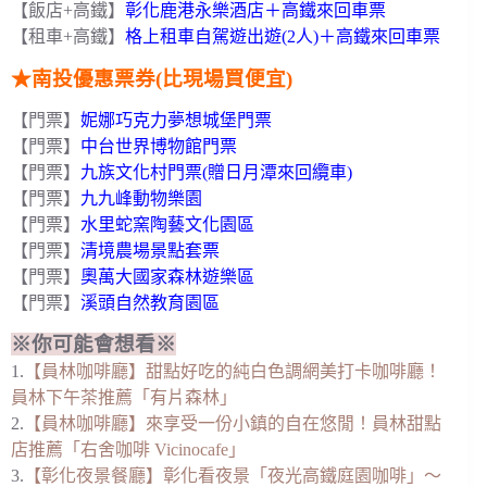
【飯店+高鐵】
彰化鹿港永樂酒店＋高鐵來回車票
【租車+高鐵】
格上租車自駕遊出遊(2人)＋高鐵來回車票
★南投優惠票券(比現場買便宜)
【門票】
妮娜巧克力夢想城堡門票
【門票】
中台世界博物館門票
【門票】
九族文化村門票(贈日月潭來回纜車)
【門票】
九九峰動物樂園
【門票】
水里蛇窯陶藝文化園區
【門票】
清境農場景點套票
【門票】
奧萬大國家森林遊樂區
【門票】
溪頭自然教育園區
※你可能會想看※
1.
【員林咖啡廳】甜點好吃的純白色調網美打卡咖啡廳！
員林下午茶推薦「有片森林」
2.
【員林咖啡廳】來享受一份小鎮的自在悠閒！員林甜點
店推薦「右舍咖啡 Vicinocafe」
3.
【彰化夜景餐廳】彰化看夜景「夜光高鐵庭園咖啡」～