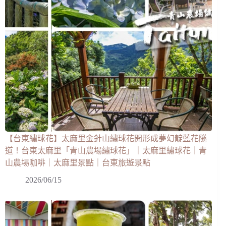
【台東繡球花】太麻里金針山繡球花開形成夢幻靛藍花隧
道！台東太麻里「青山農場繡球花」｜太麻里繡球花｜青
山農場咖啡｜太麻里景點｜台東旅遊景點
2026/06/15