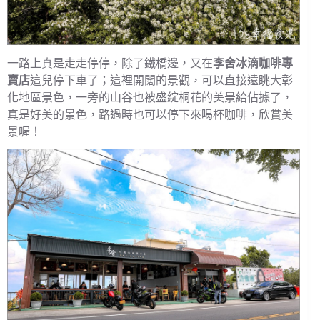
一路上真是走走停停，除了鐵橋邊，又在
李舍冰滴咖啡專
賣店
這兒停下車了；這裡開闊的景觀，可以直接遠眺大彰
化地區景色，一旁的山谷也被盛綻桐花的美景給佔據了，
真是好美的景色，路過時也可以停下來喝杯咖啡，欣賞美
景喔！