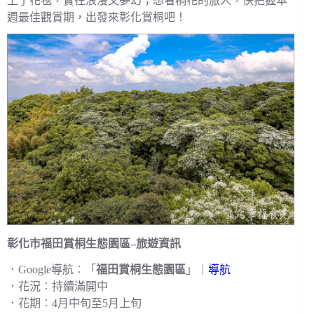
上了花毯，實在浪漫又夢幻；想看桐花的旅人，快把握本
週最佳觀賞期，出發來彰化賞桐吧！
彰化市福田賞桐生態園區–旅遊資訊
．Google導航︰「
福田賞桐生態園區
」｜
導航
．花況︰持續滿開中
．花期︰4月中旬至5月上旬