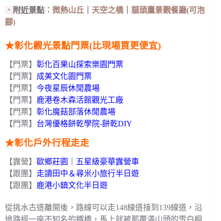
．附近景點
︰
微熱山丘
｜
天空之橋
｜
貓頭鷹景觀餐廳(可泡
腳)
★彰化觀光景點門票(比現場買更便宜)
【門票】
彰化百果山探索樂園門票
【門票】
成美文化園門票
【門票】
今夜星辰休閒農場
【門票】
鹿港卷木森活館觀光工廠
【門票】
彰化魔菇部落休閒農場
【門票】
台灣優格餅乾學院-餅乾DIY
★彰化戶外行程走走
【露營】
歐鄉莊園｜五星級豪華露營車
【跟團】
走讀田中＆尋米小旅行半日遊
【跟團】
鹿港小鎮文化半日遊
從挑水古道離開後，路線可以走148線道接到139線道，沿
途路經一座不知名的鐵橋，馬上就被那覆滿山頭的雪白桐