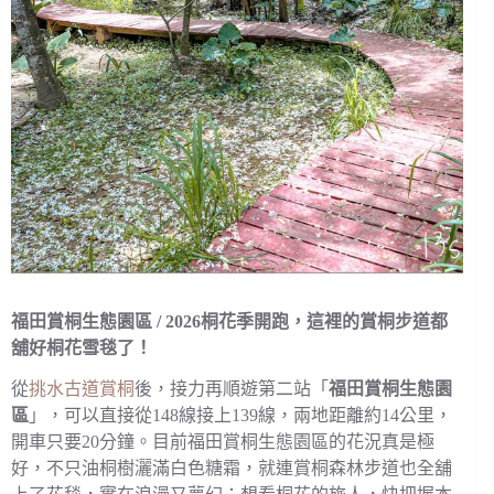
福田賞桐生態園區 / 2026桐花季開跑，這裡的賞桐步道都
舖好桐花雪毯了！
從
挑水古道賞桐
後，接力再順遊第二站「
福田賞桐生態園
區
」，可以直接從148線接上139線，兩地距離約14公里，
開車只要20分鐘。目前福田賞桐生態園區的花況真是極
好，不只油桐樹灑滿白色糖霜，就連賞桐森林步道也全舖