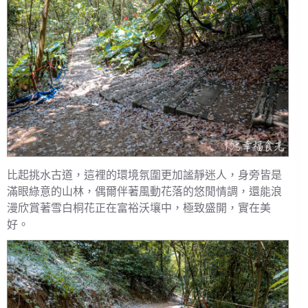
比起挑水古道，這裡的環境氛圍更加謐靜迷人，身旁皆是
滿眼綠意的山林，偶爾伴著風動花落的悠閒情調，還能浪
漫欣賞著雪白桐花正在富裕沃壤中，極致盛開，實在美
好。