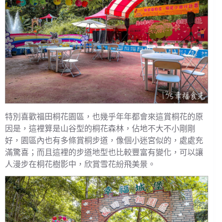
特別喜歡福田桐花園區，也幾乎年年都會來這賞桐花的原
因是，這裡算是山谷型的桐花森林，佔地不大不小剛剛
好，園區內也有多條賞桐步道，像個小迷宮似的，處處充
滿驚喜；而且這裡的步道地型也比較豐富有變化，可以讓
人漫步在桐花樹影中，欣賞雪花紛飛美景。