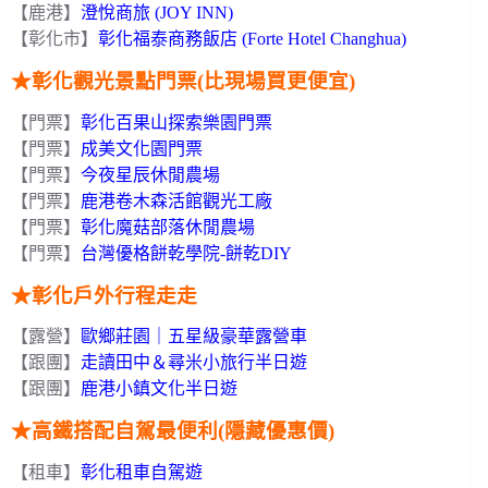
【鹿港】
澄悅商旅 (JOY INN)
【彰化市】
彰化福泰商務飯店 (Forte Hotel Changhua)
★彰化觀光景點門票(比現場買更便宜)
【門票】
彰化百果山探索樂園門票
【門票】
成美文化園門票
【門票】
今夜星辰休閒農場
【門票】
鹿港卷木森活館觀光工廠
【門票】
彰化魔菇部落休閒農場
【門票】
台灣優格餅乾學院-餅乾DIY
★彰化戶外行程走走
【露營】
歐鄉莊園｜五星級豪華露營車
【跟團】
走讀田中＆尋米小旅行半日遊
【跟團】
鹿港小鎮文化半日遊
★高鐵搭配自駕最便利(隱藏優惠價)
【租車】
彰化租車自駕遊