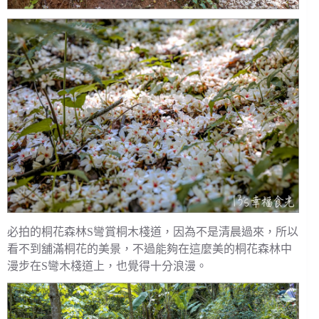
必拍的桐花森林S彎賞桐木棧道，因為不是清晨過來，所以
看不到舖滿桐花的美景，不過能夠在這麼美的桐花森林中
漫步在S彎木棧道上，也覺得十分浪漫。