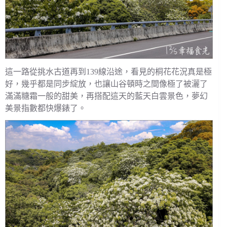
這一路從挑水古道再到139線沿途，看見的桐花花況真是極
好，幾乎都是同步綻放，也讓山谷頓時之間像極了被灑了
滿滿糖霜一般的甜美，再搭配這天的藍天白雲景色，夢幻
美景指數都快爆錶了。