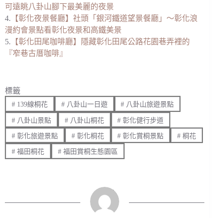
可遠眺八卦山腳下最美麗的夜景
4.
【彰化夜景餐廳】社頭「銀河鐵道望景餐廳」～彰化浪
漫約會景點看彰化夜景和高鐵美景
5.
【彰化田尾咖啡廳】隱藏彰化田尾公路花園巷弄裡的
『窄巷古厝咖啡』
標籤
#
139線桐花
#
八卦山一日遊
#
八卦山旅遊景點
#
八卦山景點
#
八卦山桐花
#
彰化健行步道
#
彰化旅遊景點
#
彰化桐花
#
彰化賞桐景點
#
桐花
#
福田桐花
#
福田賞桐生態園區