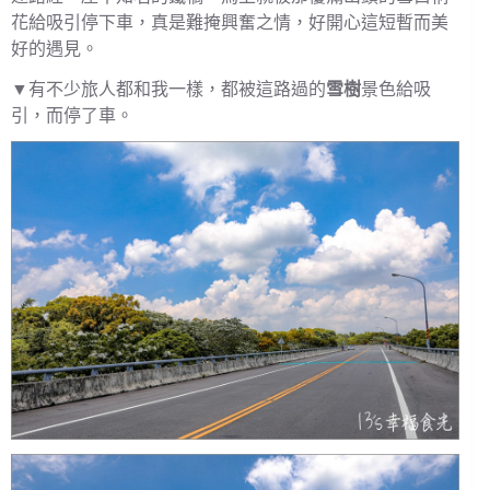
花給吸引停下車，真是難掩興奮之情，好開心這短暫而美
好的遇見。
▼有不少旅人都和我一樣，都被這路過的
雪樹
景色給吸
引，而停了車。