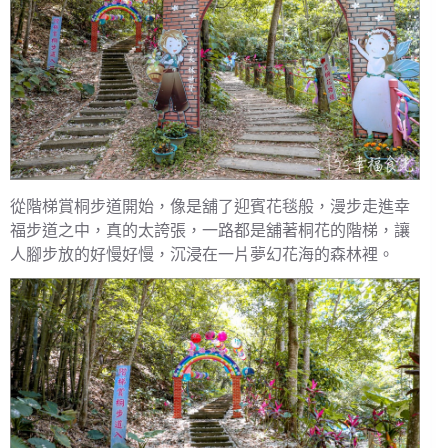
從階梯賞桐步道開始，像是舖了迎賓花毯般，漫步走進幸
福步道之中，真的太誇張，一路都是舖著桐花的階梯，讓
人腳步放的好慢好慢，沉浸在一片夢幻花海的森林裡。