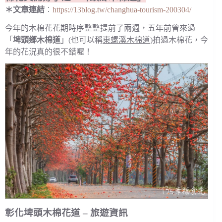
＊文章連
結
︰
https://13blog.tw/changhua-tourism-200304/
今年的木棉花花期時序整整提前了兩週，五年前曾來過
「
埤頭鄉木棉道
」(也可以稱
東螺溪木棉道
)拍過木棉花，今
年的花況真的很不錯喔！
彰化埤頭木棉花道 – 旅遊資訊