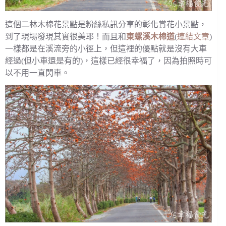
這個二林木棉花景點是粉絲私訊分享的彰化賞花小景點，
到了現場發現其實很美耶！而且和
東螺溪木棉道
(
連結文章
)
一樣都是在溪流旁的小徑上，但這裡的優點就是沒有大車
經過(但小車還是有的)，這樣已經很幸福了，因為拍照時可
以不用一直閃車。