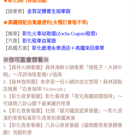
★彰化熱門休閒活動
【按摩券】
金賀足體養生按摩館
★高鐵搭配自駕最便利(太慢訂會租不到)
【機車】
彰化火車站取還(Zocha Gogoro租借)
【汽車】
彰化租車自駕遊
【高鐵方案】
彰化鹿港永樂酒店＋高鐵來回車票
※你可能會想看※
1.
【員林火鍋餐廳】員林海鮮火鍋推薦「燒瓶子。大肆の
鍋」～浮誇海陸套餐CP值高
2.
【員林咖啡廳】來享受一份小鎮的自在悠閒！員林甜點
店推薦「右舍咖啡 Vicinocafe」
3.
【彰化夜景餐廳】彰化看夜景「夜光高鐵庭園咖啡」～
可遠眺八卦山腳下最美麗的夜景
4.
【彰化夜景餐廳】社頭「銀河鐵道望景餐廳」～彰化浪
漫約會景點看彰化夜景和高鐵美景
5.
【彰化夜景餐廳】八卦山夜景餐廳《貓頭鷹夜景景觀餐
廳》泡腳約會