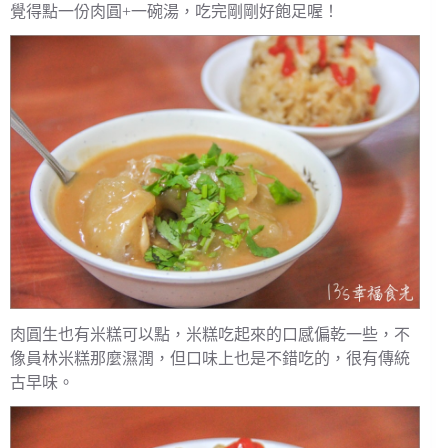
覺得點一份肉圓+一碗湯，吃完剛剛好飽足喔！
肉圓生也有米糕可以點，米糕吃起來的口感偏乾一些，不
像員林米糕那麼濕潤，但口味上也是不錯吃的，很有傳統
古早味。