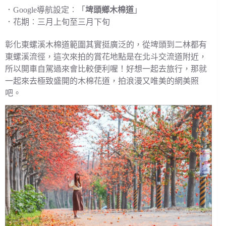
．Google導航設定︰「
埤頭鄉木棉道
」
．花期︰三月上旬至三月下旬
彰化東螺溪木棉道範圍其實挺廣泛的，從埤頭到二林都有
東螺溪流徑，這次來拍的賞花地點是在北斗交流道附近，
所以開車自駕過來會比較便利喔！好想一起去旅行，那就
一起來去極致盛開的木棉花道，拍浪漫又唯美的網美照
吧。