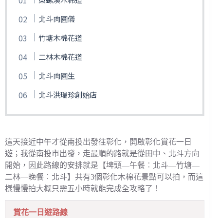
北斗肉圓儀
竹塘木棉花道
二林木棉花道
北斗肉圓生
北斗洪瑞珍創始店
這天接近中午才從南投出發往彰化，開啟彰化賞花一日
遊；我從南投市出發，走最順的路就是從田中、北斗方向
開始，因此路線的安排就是【埤頭—午餐︰北斗—竹塘—
二林—晚餐︰北斗】共有3個彰化木棉花景點可以拍，而這
樣慢慢拍大概只需五小時就能完成全攻略了！
賞花一日遊路線