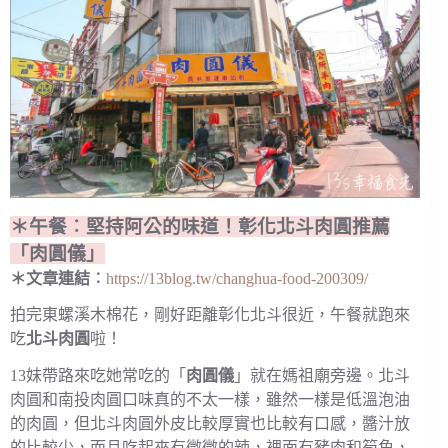
＊午餐︰堅持阿公的味道！彰化北斗肉圓推薦
「肉圓儀」
＊文章連結︰
https://13blog.tw/changhua-food-200309/
拍完東螺溪木棉花，剛好距離彰化北斗很近，午餐就跑來
吃
北斗肉圓
啦！
13妹帶路來吃她常吃的「
肉圓儀
」就在媽祖廟旁邊。北斗
肉圓和南投肉圓口味真的不太一樣，雖然一樣是低溫泡油
的肉圓，但北斗肉圓外皮比較厚實也比較有口感，醬汁放
的比較少，而且吃起來有微微的辣，裡面有豬肉和筍角，