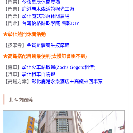
【門票】
今夜星辰休閒農場
【門票】
鹿港卷木森活館觀光工廠
【門票】
彰化魔菇部落休閒農場
【門票】
台灣優格餅乾學院-餅乾DIY
★彰化熱門休閒活動
【按摩券】
金賀足體養生按摩館
★高鐵搭配自駕最便利(太慢訂會租不到)
【機車】
彰化火車站取還(Zocha Gogoro租借)
【汽車】
彰化租車自駕遊
【高鐵方案】
彰化鹿港永樂酒店＋高鐵來回車票
北斗肉圓儀