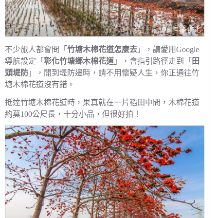
不少旅人都會問「
竹塘木棉花道怎麼去
」，請愛用Google
導航設定「
彰化竹塘鄉木棉花道
」，會指引路徑走到「
田
頭堤防
」，開到堤防邊時，請不用懷疑人生，你正通往竹
塘木棉花道沒有錯。
抵達竹塘木棉花道時，果真就在一片稻田中間，木棉花道
約莫100公尺長，十分小品，但很好拍！