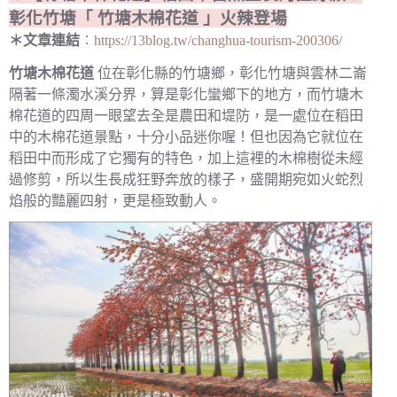
彰化竹塘「 竹塘木棉花道 」火辣登場
＊文章連結
︰
https://13blog.tw/changhua-tourism-200306/
竹塘木棉花道
位在彰化縣的竹塘鄉，彰化竹塘與雲林二崙
隔著一條濁水溪分界，算是彰化蠻鄉下的地方，而竹塘木
棉花道的四周一眼望去全是農田和堤防，是一處位在稻田
中的木棉花道景點，十分小品迷你喔！但也因為它就位在
稻田中而形成了它獨有的特色，加上這裡的木棉樹從未經
過修剪，所以生長成狂野奔放的樣子，盛開期宛如火蛇烈
焰般的豔麗四射，更是極致動人。