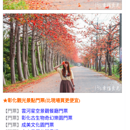
★彰化觀光景點門票(比現場買更便宜)
【門票】
雲河星空景觀餐廳門票
【門票】
彰化古生物奇幻樂園門票
【門票】
成美文化園門票