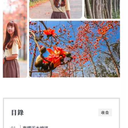
目錄
收合
東螺溪木棉道