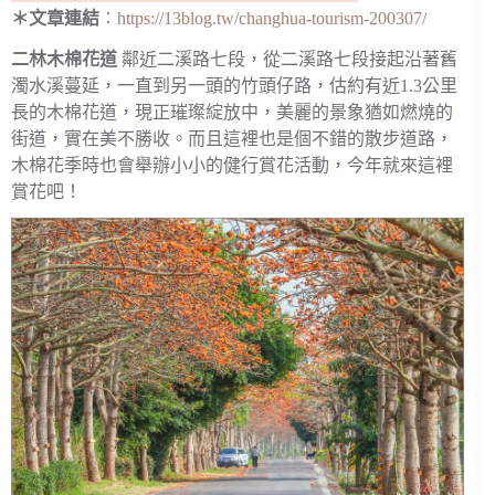
＊文章連結
︰
https://13blog.tw/changhua-tourism-200307/
二林木棉花道
鄰近二溪路七段，從二溪路七段接起沿著舊
濁水溪蔓延，一直到另一頭的竹頭仔路，估約有近1.3公里
長的木棉花道，現正璀璨綻放中，美麗的景象猶如燃燒的
街道，實在美不勝收。而且這裡也是個不錯的散步道路，
木棉花季時也會舉辦小小的健行賞花活動，今年就來這裡
賞花吧！