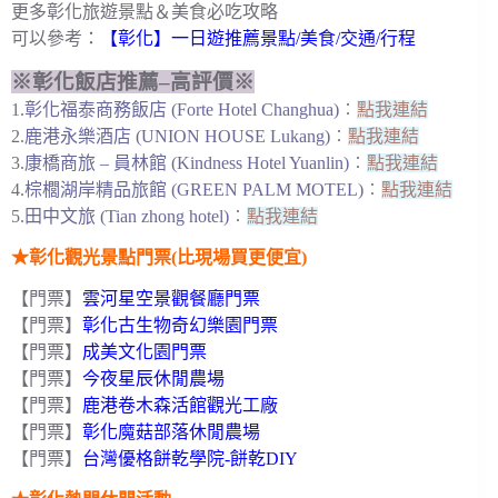
更多彰化旅遊景點＆美食必吃攻略
可以參考：
【彰化】一日遊推薦景點/美食/交通/行程
※彰化飯店推薦–高評價※
1.
彰化福泰商務飯店 (Forte Hotel Changhua)
︰
點我連結
2.
鹿港永樂酒店 (UNION HOUSE Lukang)
︰
點我連結
3.
康橋商旅 – 員林館 (Kindness Hotel Yuanlin)
︰
點我連結
4.
棕櫚湖岸精品旅館 (GREEN PALM MOTEL)
︰
點我連結
5.
田中文旅 (Tian zhong hotel)
︰
點我連結
★彰化觀光景點門票(比現場買更便宜)
【門票】
雲河星空景觀餐廳門票
【門票】
彰化古生物奇幻樂園門票
【門票】
成美文化園門票
【門票】
今夜星辰休閒農場
【門票】
鹿港卷木森活館觀光工廠
【門票】
彰化魔菇部落休閒農場
【門票】
台灣優格餅乾學院-餅乾DIY