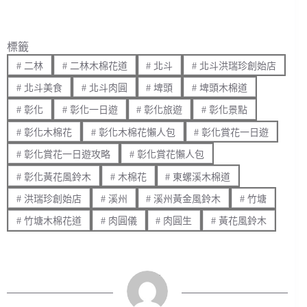
標籤
#
二林
#
二林木棉花道
#
北斗
#
北斗洪瑞珍創始店
#
北斗美食
#
北斗肉圓
#
埤頭
#
埤頭木棉道
#
彰化
#
彰化一日遊
#
彰化旅遊
#
彰化景點
#
彰化木棉花
#
彰化木棉花懶人包
#
彰化賞花一日遊
#
彰化賞花一日遊攻略
#
彰化賞花懶人包
#
彰化黃花風鈴木
#
木棉花
#
東螺溪木棉道
#
洪瑞珍創始店
#
溪州
#
溪州黃金風鈴木
#
竹塘
#
竹塘木棉花道
#
肉圓儀
#
肉圓生
#
黃花風鈴木