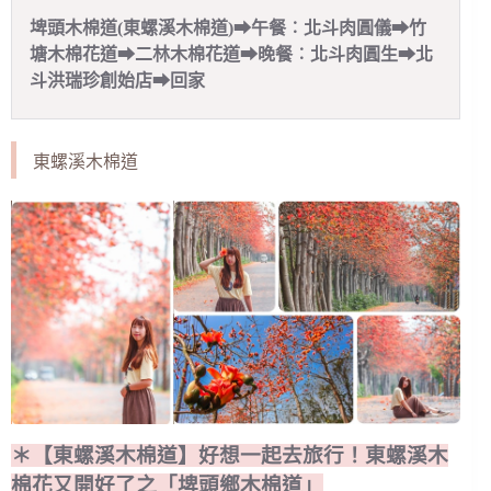
埤頭木棉道(東螺溪木棉道)➡午餐︰北斗肉圓儀➡竹
塘木棉花道➡二林木棉花道➡晚餐︰北斗肉圓生➡北
斗洪瑞珍創始店➡回家
東螺溪木棉道
＊【東螺溪木棉道】好想一起去旅行！東螺溪木
棉花又開好了之「埤頭鄉木棉道」