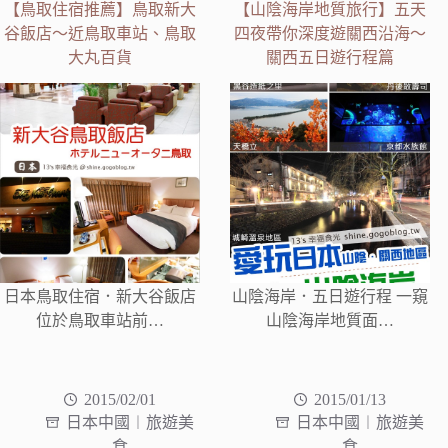
【鳥取住宿推薦】鳥取新大
【山陰海岸地質旅行】五天
谷飯店～近鳥取車站、鳥取
四夜帶你深度遊關西沿海～
大丸百貨
關西五日遊行程篇
日本鳥取住宿．新大谷飯店
山陰海岸．五日遊行程 一窺
位於鳥取車站前…
山陰海岸地質面…
2015/02/01
2015/01/13
日本中國︱旅遊美
日本中國︱旅遊美
食
食