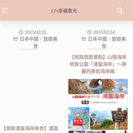
跳
至
13's幸福食光
主
要
內
2015/02/25
2015/02/24
日本中國︱旅遊美
日本中國︱旅遊美
容
食
食
【鳥取旅遊景點】山陰海岸
地質公園「浦富海岸」～美
麗的奇岩海岸線
【鳥取浦富海岸美食】浦富