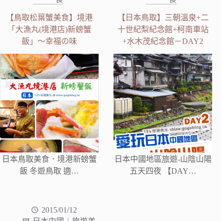
【鳥取松葉蟹美食】境港
【日本鳥取】三朝溫泉+二
「大漁丸(境港店)新螃蟹
十世紀梨紀念館+柯南車站
飯」～幸福の味
+水木茂紀念館－DAY2
日本鳥取美食．境港新螃蟹
日本中國地區旅遊-山陰山陽
飯 冬遊鳥取 適…
五天四夜 【DAY…
2015/01/12