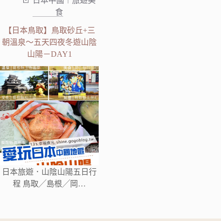
日本中國︱旅遊美
食
【日本鳥取】鳥取砂丘+三
朝溫泉～五天四夜冬遊山陰
山陽－DAY1
日本旅遊．山陰山陽五日行
程 鳥取╱島根╱岡…