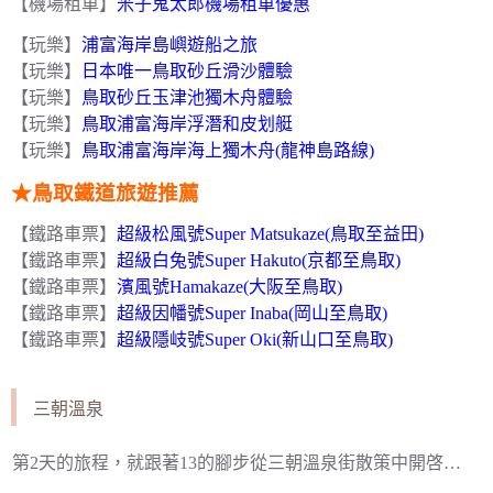
【機場租車】
米子鬼太郎機場租車優惠
【玩樂】
浦富海岸島嶼遊船之旅
【玩樂】
日本唯一鳥取砂丘滑沙體驗
【玩樂】
鳥取砂丘玉津池獨木舟體驗
【玩樂】
鳥取浦富海岸浮潛和皮划艇
【玩樂】
鳥取浦富海岸海上獨木舟(龍神島路線)
★鳥取鐵道旅遊推薦
【鐵路車票】
超級松風號Super Matsukaze(鳥取至益田)
【鐵路車票】
超級白兔號Super Hakuto(京都至鳥取)
【鐵路車票】
濱風號Hamakaze(大阪至鳥取)
【鐵路車票】
超級因幡號Super Inaba(岡山至鳥取)
【鐵路車票】
超級隱岐號Super Oki(新山口至鳥取)
三朝溫泉
第2天的旅程，就跟著13的腳步從三朝溫泉街散策中開啓…