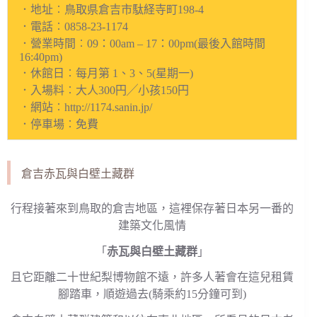
．地址︰鳥取県倉吉市駄経寺町198-4
．電話︰0858-23-1174
．營業時間︰09：00am – 17：00pm(最後入館時間
16:40pm)
．休館日︰每月第 1、3、5(星期一)
．入場料︰大人300円╱小孩150円
．網站︰http://1174.sanin.jp/
．停車場︰免費
倉吉赤瓦與白壁土藏群
行程接著來到鳥取的倉吉地區，這裡保存著日本另一番的
建築文化風情
「
赤瓦與白壁土藏群
」
且它距離二十世紀梨博物館不遠，許多人著會在這兒租賃
腳踏車，順遊過去(騎乘約15分鐘可到)