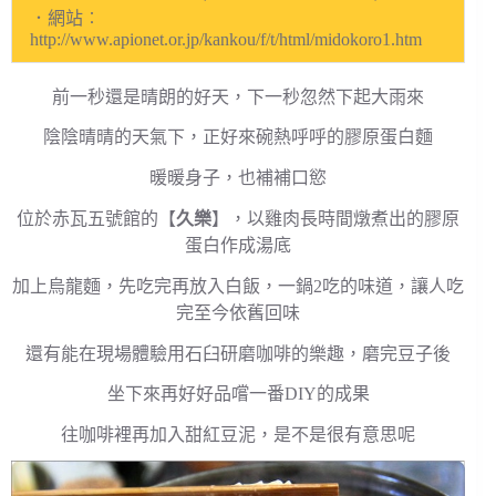
．網站︰
http://www.apionet.or.jp/kankou/f/t/html/midokoro1.htm
前一秒還是晴朗的好天，下一秒忽然下起大雨來
陰陰晴晴的天氣下，正好來碗熱呼呼的膠原蛋白麵
暖暖身子，也補補口慾
位於赤瓦五號館的【
久樂
】，以雞肉長時間燉煮出的膠原
蛋白作成湯底
加上烏龍麵，先吃完再放入白飯，一鍋2吃的味道，讓人吃
完至今依舊回味
還有能在現場體驗用石臼研磨咖啡的樂趣，磨完豆子後
坐下來再好好品嚐一番DIY的成果
往咖啡裡再加入甜紅豆泥，是不是很有意思呢