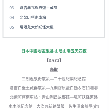
倉吉赤瓦與白壁土藏群
北榮町柯南車站
境港鬼太郎妖怪大道
日本中國地區旅遊-山陰山陽五天四夜
【DAY2】
鳥取
三朝溫泉街散策—二十世紀梨紀念館
倉吉白壁土藏群散策—九樂膠原蛋白麵＆石臼咖啡
北榮町柯南車站、青山剛昌故鄉館—境町妖怪道路
水木茂紀念館—大漁丸新螃蟹飯—皆生溫泉鶴屋(宿)