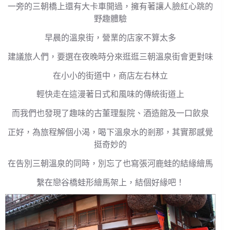
一旁的三朝橋上還有大卡車開過，擁有著讓人臉紅心跳的
野趣體驗
早晨的溫泉街，營業的店家不算太多
建議旅人們，要選在夜晚時分來逛逛三朝溫泉街會更對味
在小小的街道中，商店左右林立
輕快走在這漫著日式和風味的傳統街道上
而我們也發現了趣味的古董理髮院、酒造館及一口飲泉
正好，為旅程解個小渴，喝下溫泉水的剎那，其實那感覺
挺奇妙的
在告別三朝溫泉的同時，別忘了也寫張河鹿蛙的結緣繪馬
繫在戀谷橋蛙形繪馬架上，結個好緣吧！