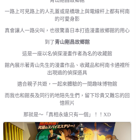
青山剛昌故鄉館
一路上可見路上的人孔蓋或是橋墩上與電線杆上都有柯南
的可愛身影
真會讓人一路尖叫，也很驚喜日本打造漫畫故鄉館的用心
到了
青山剛昌故鄉館
這是一座以名偵探漫畫作者為名的收藏館
館內展示著青山先生的漫畫作品、收藏品和柯南卡通裡所
出現過的偵探道具
適合親子共遊，一起來體驗的一間趣味博物館
而我也和館長及同行的地陪先生們，留下珍貴又難忘的回
憶照片
那就是～「真相永遠只有一個」！！XD