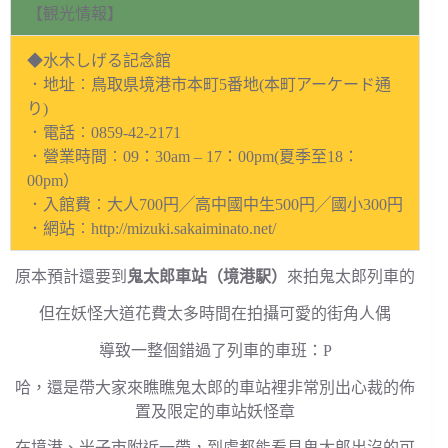
【観光情報】
◆水木しげる記念館
．地址︰鳥取県境港市本町5番地(本町アーケード通
り)
．電話︰0859-42-2171
．營業時間︰09：30am – 17：00pm(夏季至18：
00pm）
．入館費︰大人700円╱高中國中生500円╱國小300円
．網站︰http://mizuki.sakaiminato.net/
原本預計還要到
鬼太郎車站（境港駅）
來拍鬼太郎列車的
但在妖怪大道花費太多時間在拍攝可愛的街角人偶
導致一整個錯過了列車的車班：P
哈，還是帶大家來瞧瞧鬼太郎的車站裡非常別出心裁的佈
置及限定的車站妖怪章
在境港、米子市附近一帶，到處都能看見鬼太郎出沒的可