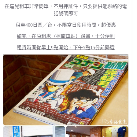
在這兒租車非常簡單，不用押証件，只要提供能聯絡的電
話號碼即可
租車400日圓╱台，不限當日使用時間，超優惠
騎完，在原租處（柯南車站）歸還，十分便利
租賃時間從早上9點開始，下午5點15分前歸還