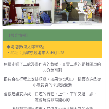
【観光情報】
◆境港駅(鬼太郎車站)
．地址︰鳥取県境港市大正町1-28
連續走逛了二處漫畫作者的故鄉，其實二處的距離開車約
80分鐘可到
很適合在行程上安排順遊，如果你也和13一樣喜歡這些從
小就認識的卡通動漫迷
會很建議安排成一日遊的行程，上午、下午又逛一處，一
定會玩得非常開心的
既然都來到境港市，又值冬季松葉蟹大盛的季節