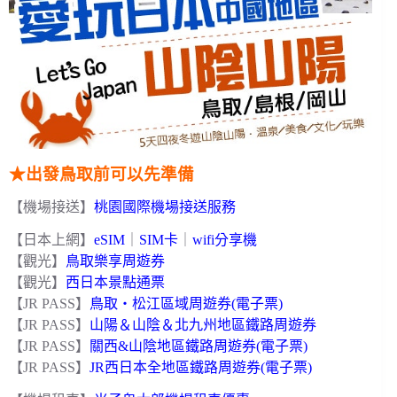
★出發鳥取前可以先準備
【機場接送】
桃園國際機場接送服務
【日本上網】
eSIM
｜
SIM卡
｜
wifi分享機
【觀光】
鳥取樂享周遊券
【觀光】
西日本景點通票
【JR PASS】
鳥取・松江區域周遊券(電子票)
【JR PASS】
山陽＆山陰＆北九州地區鐵路周遊券
【JR PASS】
關西&山陰地區鐵路周遊券(電子票)
【JR PASS】
JR西日本全地區鐵路周遊券(電子票)