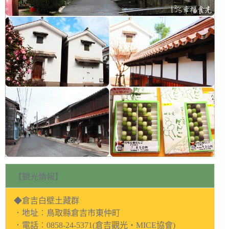
【観光情報】
◆倉吉白壁土藏群
．地址︰鳥取縣倉吉市東仲町
．電話︰0858-24-5371(倉吉觀光・MICE協會)