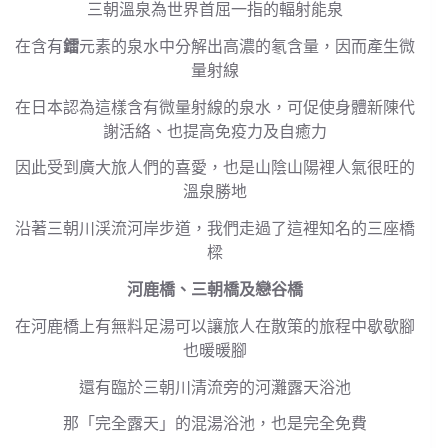
三朝溫泉為世界首屈一指的輻射能泉
在含有
鐳
元素的泉水中分解出高濃的氡含量，因而產生微
量射線
在日本認為這樣含有微量射線的泉水，可促使身體新陳代
謝活絡、也提高免疫力及自癒力
因此受到廣大旅人們的喜愛，也是山陰山陽裡人氣很旺的
溫泉勝地
沿著三朝川渓流河岸步道，我們走過了這裡知名的三座橋
樑
河鹿橋、三朝橋及戀谷橋
在河鹿橋上有無料足湯可以讓旅人在散策的旅程中歇歇腳
也暖暖腳
還有臨於三朝川清流旁的河灘露天浴池
那「完全露天」的混湯浴池，也是完全免費