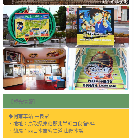
【観光情報】
◆柯南車站-由良駅
．地址︰鳥取県東伯郡北栄町由良宿584
．隸屬︰西日本旅客鉄道-山陰本線