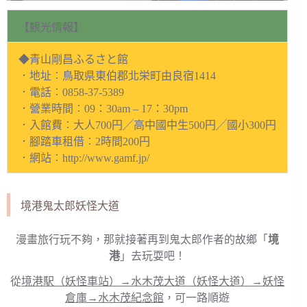
【観光情報】
◆青山剛昌ふるさと館
．地址︰鳥取県東伯郡北栄町由良宿1414
．電話︰0858-37-5389
．營業時間︰09：30am – 17：30pm
．入館費︰大人700円╱高中國中生500円╱國小300円
．腳踏車租借︰2時間200円
．網站︰http://www.gamf.jp/
境港鬼太郎妖怪大道
漫畫旅行玩不夠，那就接著再到鬼太郎作者的故鄉「
境
港
」去玩耍吧！
從
境港駅（妖怪車站）→水木茂大道（妖怪大道）→妖怪
倉庫→水木茂紀念館
，可一路順遊