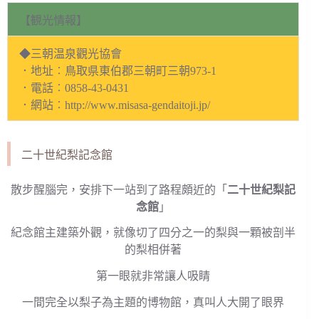
【観光情報】
◆三朝温泉觀光協會
．地址︰鳥取県東伯郡三朝町三朝973-1
．電話︰0858-43-0431
．網站︰http://www.misasa-gendaitoji.jp/
二十世紀梨記念館
散步醒腦完，安排下一站到了路程頗近的「
二十世紀梨記
念館
」
紀念館主建築外觀，就像切了四分之一的梨與一顆被剖半
的梨相併著
第一眼就非常讓人吸睛
一間完全以梨子為主題的博物館，真叫人大開了眼界