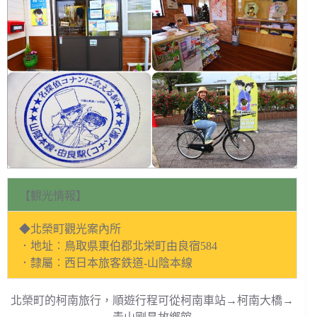
【観光情報】
◆北榮町觀光案內所
．地址︰鳥取県東伯郡北栄町由良宿584
．隸屬︰西日本旅客鉄道-山陰本線
北榮町的柯南旅行，順遊行程可從柯南車站→柯南大橋→