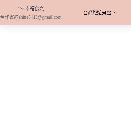
跳
13's幸福食光
至
台灣旅遊景點
合作邀約
shine5413@gmail.com
主
要
內
容