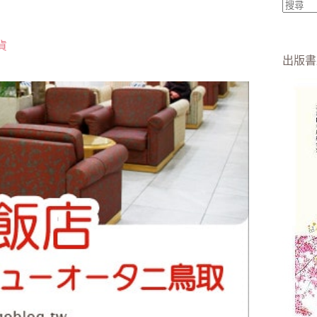
找
不
貨
到
出版書
符
合
條
件
的
結
果