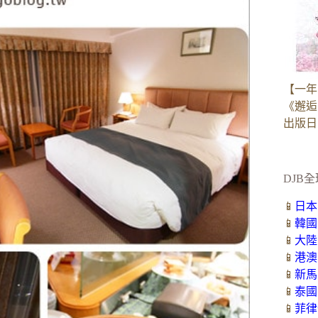
【一年
《邂逅
出版日：2
DJB全
📱
日本
📱
韓國
📱
大陸
📱
港澳
📱
新馬
📱
泰國
📱
菲律