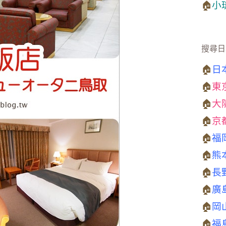
🏠
小
搜尋日
🏠
日
🏠
東
🏠
大
🏠
京
🏠
福
🏠
熊
🏠
長
🏠
廣
🏠
岡
🏠
福