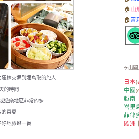
🏠
山
🏠
青
✈️出國
共運輸交通到達鳥取的旅人
日本
(
天的時間
中國
(
越南
或遊樂地區非常的多
峇里
客的喜愛
菲律
歐洲
好好地旅遊一番