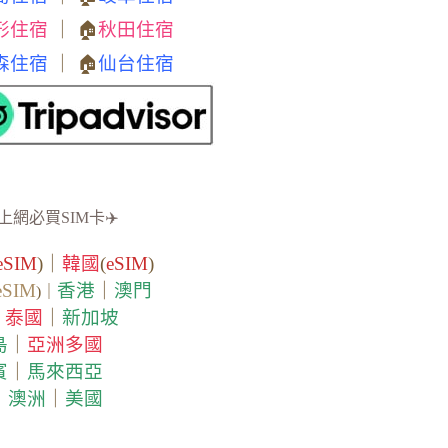
形住宿
｜ 🏠
秋田住宿
森住宿
｜ 🏠
仙台住宿
上網必買SIM卡✈️
eSIM
)｜
韓國
(
eSIM
)
eSIM
香港
｜
澳門
)｜
泰國
｜
新加坡
｜
島
｜
亞洲多國
賓
｜
馬來西亞
｜
澳洲
｜
美國