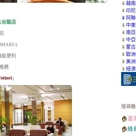
📱
越南
📱
印尼
📱
阿聯
大谷飯店
📱
中東
📱
南亞
前
📱
中亞
MARU)
📱
蒙古
📱
歐洲
機能便利
📱
美洲
推薦
📱
紐澳
ottori
」
搜尋離
🏠
澎
🏠
綠