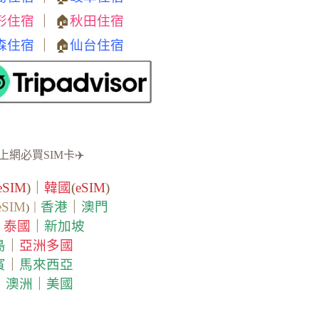
形住宿
｜ 🏠
秋田住宿
森住宿
｜ 🏠
仙台住宿
上網必買SIM卡✈️
eSIM
)｜
韓國
(
eSIM
)
eSIM
香港
｜
澳門
)｜
泰國
｜
新加坡
｜
島
｜
亞洲多國
賓
｜
馬來西亞
｜
澳洲
｜
美國