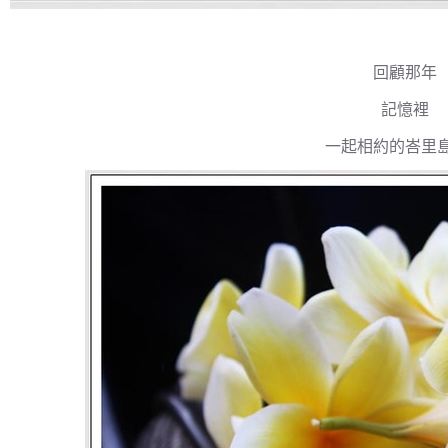
回顧那年
記憶裡
一起相約的峇里