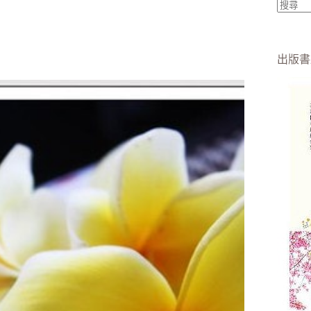
找
不
到
出版書
符
合
條
件
的
結
果