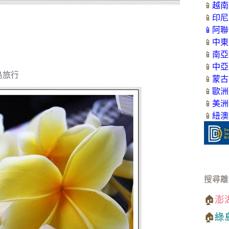
📱
越南
📱
印尼
📱
阿聯
📱
中東
📱
南亞
📱
中亞
島旅行
📱
蒙古
📱
歐洲
📱
美洲
📱
紐澳
搜尋離
🏠
澎
🏠
綠