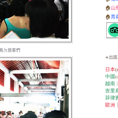
🏠
山
🏠
青
島ㄉ旅客們
✈️出國
日本
(
中國
(
越南
峇里
菲律
歐洲