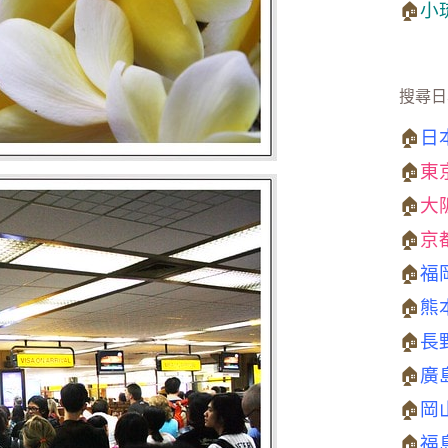
🏠
小
搜尋日
🏠
日
🏠
東
🏠
大
🏠
京
🏠
福
🏠
熊
🏠
長
🏠
廣
🏠
岡
🏠
福