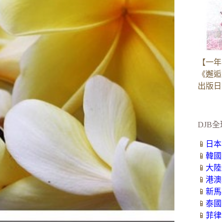
【一年
《邂逅
出版日：2
DJB全
📱
日本
📱
韓國
📱
大陸
📱
港澳
📱
新馬
📱
泰國
📱
菲律