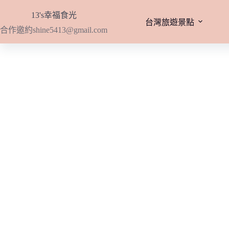
跳
13's幸福食光
至
台灣旅遊景點
合作邀約
shine5413@gmail.com
主
要
內
容