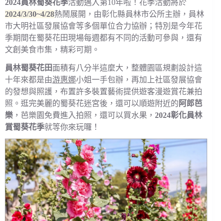
2024員林蜀葵花季
活動邁入第10年啦！花季活動將於
2024/3/30~4/28
熱鬧展開，由彰化縣員林市公所主辦，員林
市大明社區發展協會等多個單位合力協辦；特別是今年花
季期間在蜀葵花田現場每週都有不同的活動可參與，還有
文創美食市集，精彩可期。
員林蜀葵花田
面積有八分半這麼大，整體園區規劃設計這
十年來都是由
游惠娜
小姐一手包辦，再加上社區發展協會
的發想與照護，布置許多裝置藝術提供遊客漫遊賞花兼拍
照。逛完美麗的蜀葵花迷宮後，還可以順遊附近的
阿郎芭
樂
，芭樂園免費進入拍照，還可以買水果，
2024彰化員林
賞蜀葵花季
就等你來玩囉！