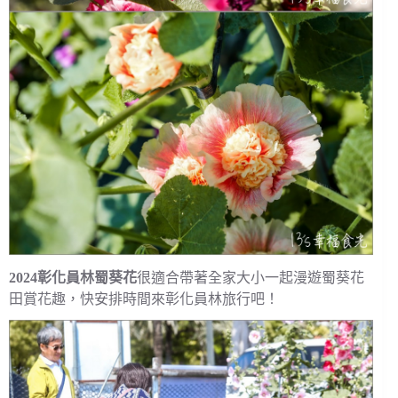
2024彰化員林蜀葵花
很適合帶著全家大小一起漫遊蜀葵花
田賞花趣，快安排時間來彰化員林旅行吧！