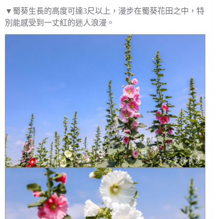
▼蜀葵生長的高度可達3尺以上，漫步在蜀葵花田之中，特
別能感受到一丈紅的迷人浪漫。