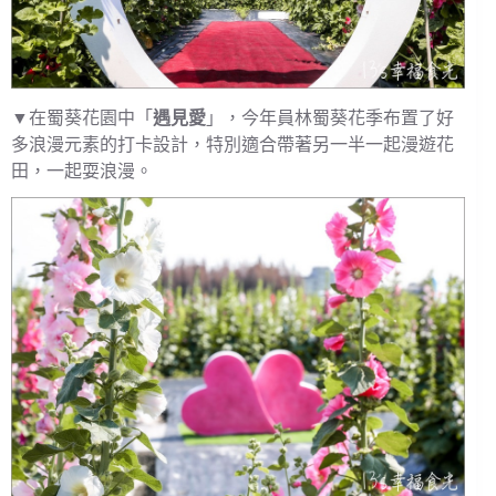
▼在蜀葵花園中「
遇見愛
」，今年員林蜀葵花季布置了好
多浪漫元素的打卡設計，特別適合帶著另一半一起漫遊花
田，一起耍浪漫。