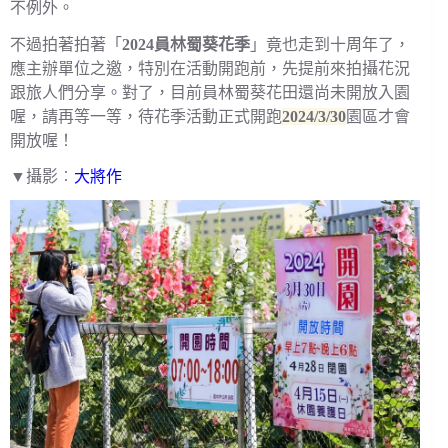
不例外。
不過拍著拍著「
2024員林蜀葵花季
」竟也走到十周年了，
應主辦單位之邀，特別在活動開跑前，先提前來拍攝花況
跟旅人們分享。對了，目前員林蜀葵花田還尚未開放入園
喔，請再等一等，待花季活動正式開跑
2024/3/30
園區才會
開放喔！
▼攝影︰
大將作