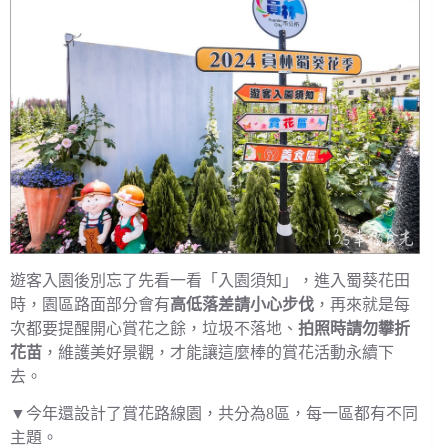
遊客入園後別忘了先看一看「入園須知」，進入蜀葵花田
時，園區路面部分會有
高低落差請小心步伐
，再來就是每
次都要提醒開心賞花之餘，垃圾不落地、
拍照時請勿攀折
花苗
，維護美好景觀，才能讓這麼棒的賞花活動永續下
去。
▼今年還設計了賞花路線園，共分為8區，每一區都有不同
主題。