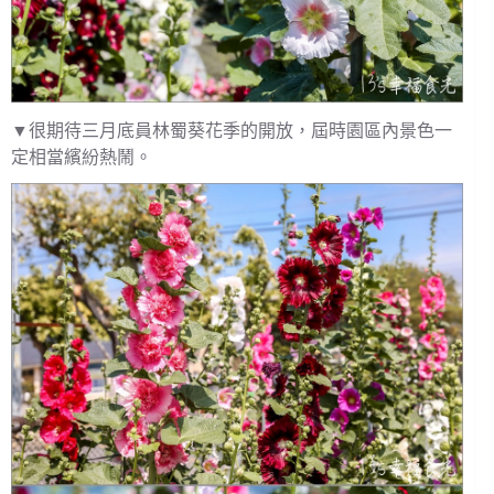
▼很期待三月底員林蜀葵花季的開放，屆時園區內景色一
定相當繽紛熱鬧。