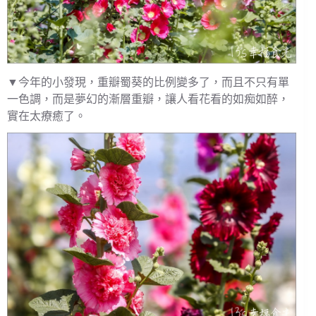
▼今年的小發現，重瓣蜀葵的比例變多了，而且不只有單
一色調，而是夢幻的漸層重瓣，讓人看花看的如痴如醉，
實在太療癒了。