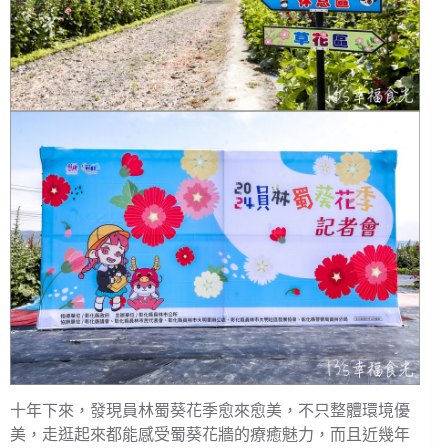
十年下來，發現員林蜀葵花季愈來愈美，不只整體環境優
美，走逛起來都能感受蜀葵花牆的療癒魅力，而且近幾年