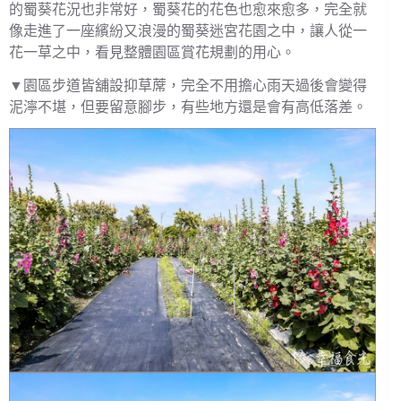
的蜀葵花況也非常好，蜀葵花的花色也愈來愈多，完全就
像走進了一座繽紛又浪漫的蜀葵迷宮花園之中，讓人從一
花一草之中，看見整體園區賞花規劃的用心。
▼園區步道皆舖設抑草蓆，完全不用擔心雨天過後會變得
泥濘不堪，但要留意腳步，有些地方還是會有高低落差。