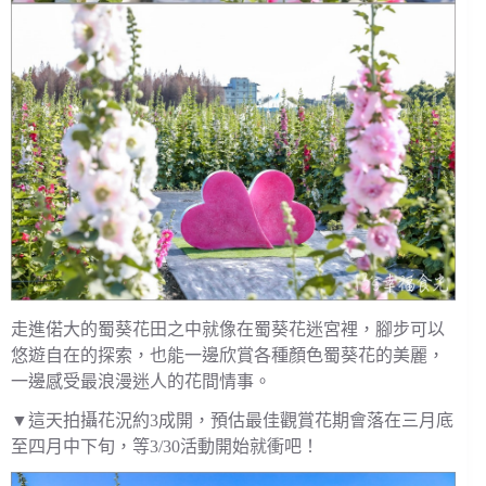
走進偌大的蜀葵花田之中就像在蜀葵花迷宮裡，腳步可以
悠遊自在的探索，也能一邊欣賞各種顏色蜀葵花的美麗，
一邊感受最浪漫迷人的花間情事。
▼這天拍攝花況約3成開，預估最佳觀賞花期會落在三月底
至四月中下旬，等3/30活動開始就衝吧！