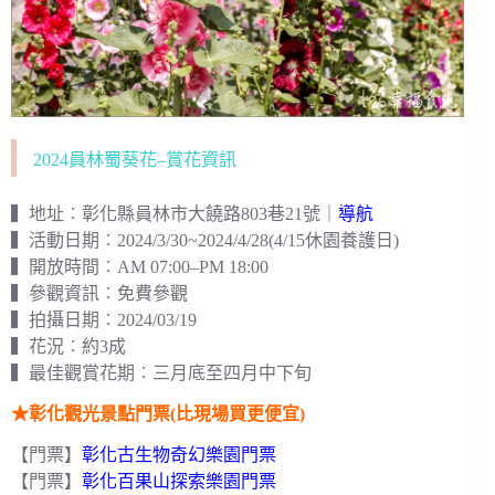
2024員林蜀葵花–賞花資訊
▍地址︰彰化縣員林市大饒路803巷21號｜
導航
▍活動日期︰2024/3/30~2024/4/28(4/15休園養護日)
▍開放時間︰AM 07:00–PM 18:00
▍參觀資訊︰免費參觀
▍拍攝日期︰2024/03/19
▍花況︰約3成
▍最佳觀賞花期︰三月底至四月中下旬
★彰化觀光景點門票(比現場買更便宜)
【門票】
彰化古生物奇幻樂園門票
【門票】
彰化百果山探索樂園門票