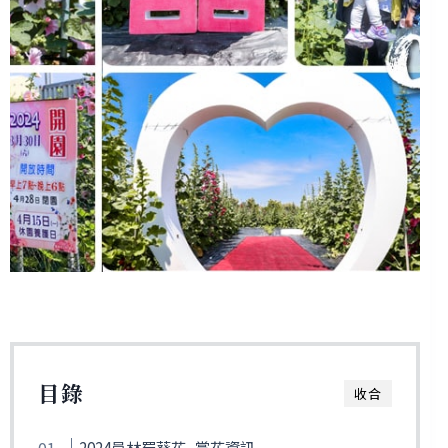
目錄
收合
2024員林蜀葵花–賞花資訊