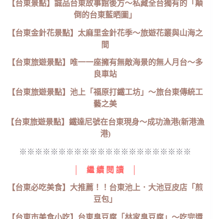
【台東景點】誠品台東故事館後方～私藏全台獨有的「顛
倒的台東藍晒圖」
【台東金針花景點】太麻里金針花季～旅遊花叢與山海之
間
【台東旅遊景點】唯一一座擁有無敵海景的無人月台～多
良車站
【台東旅遊景點】池上「福原打鐵工坊」～旅台東傳統工
藝之美
【台東旅遊景點】鐵達尼號在台東現身～成功漁港(新港漁
港)
※※※※※※※※※※※※※※※※※※※※※※
│ 繼 續 閱 讀 │
【台東必吃美食】大推薦！！台東池上．大池豆皮店「煎
豆包」
【台東市美食小吃】台東臭豆腐「林家臭豆腐」～吃完還