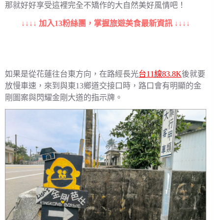
那就好好享受這裡完全不矯作的大自然美好風情吧！
↓↓↓↓ 加入13粉絲團，掌握旅遊美食最新資訊 ↓↓↓↓
如果是從花蓮往台東方向，在路經長光
台11線83.8K
後就要
放慢車速，來到與東13鄉道交接口時，路口會有明顯的金
剛圖案與閃耀金剛大道的指示牌。