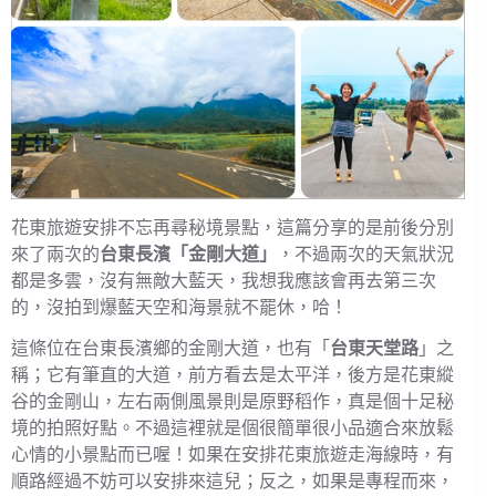
花東旅遊安排不忘再尋秘境景點，這篇分享的是前後分別
來了兩次的
台東長濱「金剛大道」
，不過兩次的天氣狀況
都是多雲，沒有無敵大藍天，我想我應該會再去第三次
的，沒拍到爆藍天空和海景就不罷休，哈！
這條位在台東長濱鄉的金剛大道，也有「
台東天堂路
」之
稱；它有筆直的大道，前方看去是太平洋，後方是花東縱
谷的金剛山，左右兩側風景則是原野稻作，真是個十足秘
境的拍照好點。不過這裡就是個很簡單很小品適合來放鬆
心情的小景點而已喔！如果在安排花東旅遊走海線時，有
順路經過不妨可以安排來這兒；反之，如果是專程而來，