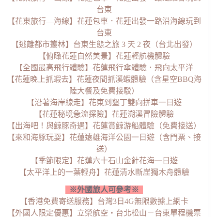
台東
【花東旅行—海線】花蓮包車．花蓮出發一路沿海線玩到
台東
【逃離都市叢林】台東生態之旅 3 天 2 夜（台北出發）
【俯瞰花蓮自然美景】花蓮輕航機體驗
【全國最高飛行體驗】花蓮飛行傘體驗．飛向太平洋
【花蓮晚上抓蝦去】花蓮夜間抓溪蝦體驗（含星空BBQ海
陸大餐及免費接駁）
【沿著海岸線走】花東到墾丁雙向拼車一日遊
【花蓮秘境急流探險】花蓮溯溪冒險體驗
【出海吧！與鯨豚奇遇】花蓮賞鯨游船體驗（免費接送）
【來和海豚玩耍】花蓮遠雄海洋公園一日遊（含門票、接
送）
【季節限定】花蓮六十石山金針花海一日遊
【太平洋上的一葉輕舟】花蓮清水斷崖獨木舟體驗
※外國旅人可參考※
【香港免費寄送服務】台灣3日4G無限數據上網卡
【外國人限定優惠】立榮航空・台北松山－台東單程機票