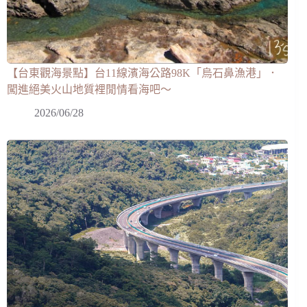
【台東觀海景點】台11線濱海公路98K「烏石鼻漁港」．
闖進絕美火山地質裡閒情看海吧～
2026/06/28