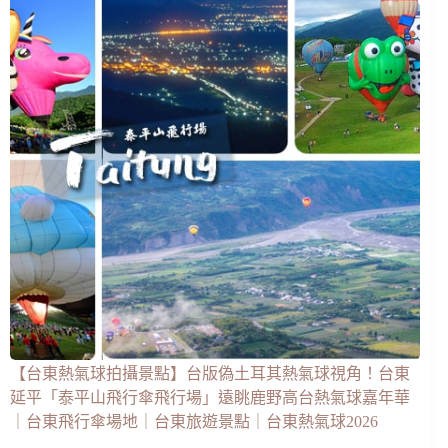
【台東熱氣球拍攝景點】台版偽土耳其熱氣球視角！台東
延平「泰平山飛行傘飛行場」遠眺鹿野高台熱氣球嘉年華
｜台東飛行傘場地｜台東旅遊景點｜台東熱氣球2026