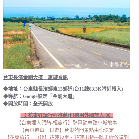
台東長濱金剛大道 – 旅遊資訊
◆地址︰台東縣長濱鄉東13鄉道(台11線83.3K附近轉入)
◆導航︰Google設定「金剛大道」
◆開放時間︰全天開放
※花東好玩行程推薦(也適用外國旅人)※
【台東達人領騎-輕旅行】騎電動車聽小城故事
【台東包車一日遊】台東熱門景點由你決定
【花東旅行—山線】花蓮包車．花蓮出發一路走縱谷玩到