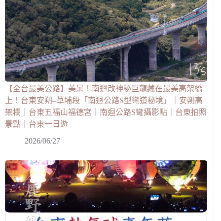
【全台最美公路】美呆！南迴改神秘巨龍藏在最美高架橋
上！台東安朔–草埔段「南迴公路S型彎道秘境」｜安朔高
架橋｜台東五福山福德宮｜南迴公路S彎攝影點｜台東拍照
景點｜台東一日遊
2026/06/27