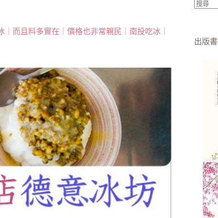
找
不
冰｜而且料多實在｜價格也非常親民｜南投吃冰｜
到
出版書
符
合
條
件
的
結
果