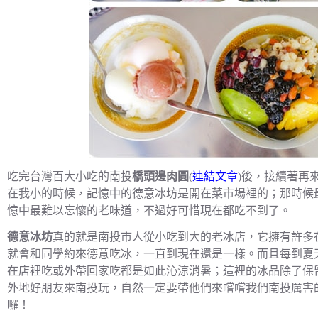
吃完台灣百大小吃的南投
橋頭邊肉圓
(
連結文章
)後，接續著再
在我小的時候，記憶中的德意冰坊是開在菜市場裡的；那時候
憶中最難以忘懷的老味道，不過好可惜現在都吃不到了。
德意冰坊
真的就是南投市人從小吃到大的老冰店，它擁有許多
就會和同學約來德意吃冰，一直到現在還是一樣。而且每到夏
在店裡吃或外帶回家吃都是如此沁涼消暑；這裡的冰品除了保
外地好朋友來南投玩，自然一定要帶他們來嚐嚐我們南投厲害
囉！