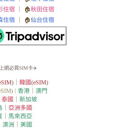
形住宿
｜ 🏠
秋田住宿
森住宿
｜ 🏠
仙台住宿
上網必買SIM卡✈️
eSIM
)｜
韓國
(
eSIM
)
eSIM
香港
｜
澳門
)｜
泰國
｜
新加坡
｜
島
｜
亞洲多國
賓
｜
馬來西亞
｜
澳洲
｜
美國