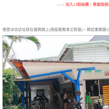
↓↓↓↓ 加入13粉絲團，掌握旅遊
德意冰坊店址就在復興路上(南投聖教會正對面)，鄰近康壽國