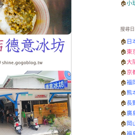
🏠
小
搜尋日
🏠
日
🏠
東
🏠
大
🏠
京
🏠
福
🏠
熊
🏠
長
🏠
廣
🏠
岡
🏠
福