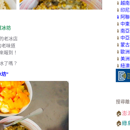
📱
越南
📱
印尼
📱
阿聯
📱
中東
意冰坊
📱
南亞
📱
中亞
的老冰店
📱
蒙古
的老味道
📱
歐洲
來報到！
📱
美洲
冰了嗎？
📱
紐澳
冰坊”
搜尋離
🏠
澎
🏠
綠