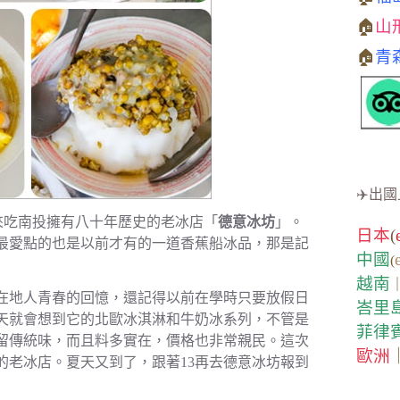
🏠
山
🏠
青
✈️出國
來吃南投擁有八十年歷史的老冰店「
德意冰坊
」。
日本
(
最愛點的也是以前才有的一道香蕉船冰品，那是記
中國
(
越南
在地人青春的回憶，還記得以前在學時只要放假日
峇里
天就會想到它的北歐冰淇淋和牛奶冰系列，不管是
菲律
留傳統味，而且料多實在，價格也非常親民。這次
歐洲
的老冰店。夏天又到了，跟著13再去德意冰坊報到