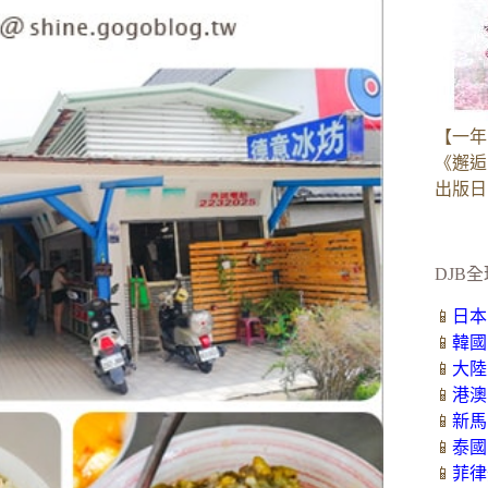
【一年
《邂逅
出版日：2
DJB全
📱
日本
📱
韓國
📱
大陸
📱
港澳
📱
新馬
📱
泰國
📱
菲律