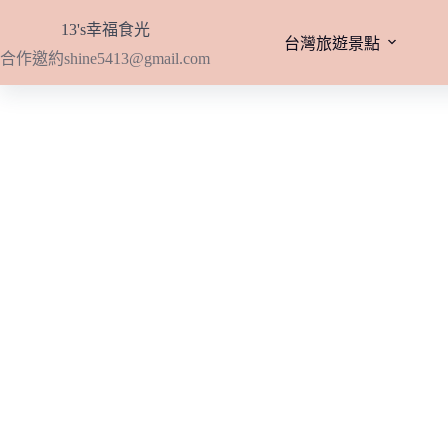
跳
13's幸福食光
至
台灣旅遊景點
合作邀約
shine5413@gmail.com
主
要
內
容