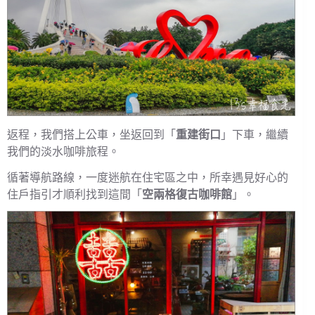
返程，我們搭上公車，坐返回到「
重建街口
」下車，繼續
我們的淡水咖啡旅程。
循著導航路線，一度迷航在住宅區之中，所幸遇見好心的
住戶指引才順利找到這間「
空兩格復古咖啡館
」。