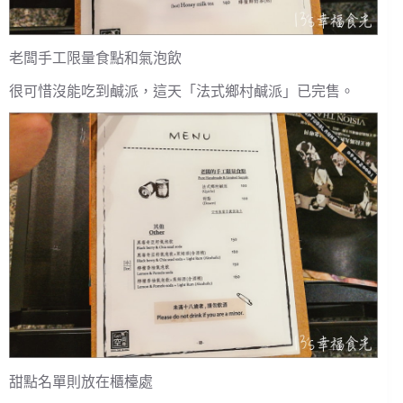
老闆手工限量食點和氣泡飲
很可惜沒能吃到鹹派，這天「法式鄉村鹹派」已完售。
甜點名單則放在櫃檯處