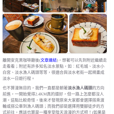
離開安克黑咖啡廳後(
文章連結
)，想著可以先到附近繼續走
走看看；附近有許多知名淡水景點，如︰紅毛城、淡水小
白宮、淡水漁人碼頭等等，很適合與淡水老街一起規畫成
淡水一日遊行程。
也不算漫無目的，我們一直都是朝著
淡水漁人碼頭
的方向
前進，一開始覺得2.4KM真的還好，但一路上怎麼都沒人
潮，這點比較奇怪，後來才發現原來大家都會選擇搭乘渡
輪或搭公車到漁人碼頭；而我們卻是選擇用雙腳徒步的方
式前往，應該也算是一種享受陰天浪漫的方式吧！(如果是