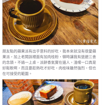
朋友點的蘋果派有出乎意料的好吃，我本來就沒有很愛蘋
果派，加上老闆說裡面有加肉桂粉，頓時讓我有退避三舍
的念頭。不過一上桌，派餅香氣實在逼人，淺嚐一口真是
好鬆軟啊，而且要趁熱吃才好吃，肉桂味雖然強烈，但也
在可接受的範圍。