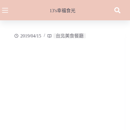
跳
至
13's幸福食光
主
要
內
2019/04/15
台北美食餐廳
容