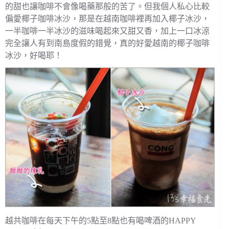
的甜也讓咖啡不會像喝藥那般的苦了。但我個人私心比較
偏愛椰子咖啡冰沙，那是在越南咖啡裡再加入椰子冰沙，
一半咖啡一半冰沙的滋味喝起來又甜又香，加上一口冰涼
完全讓人有到南島度假的錯覺，真的好愛越南的椰子咖啡
冰沙，好喝耶！
越共咖啡在每天下午的5點至8點也有喝啤酒的HAPPY