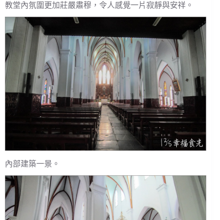
教堂內氛圍更加莊嚴肅穆，令人感覺一片寂靜與安祥。
內部建築一景。