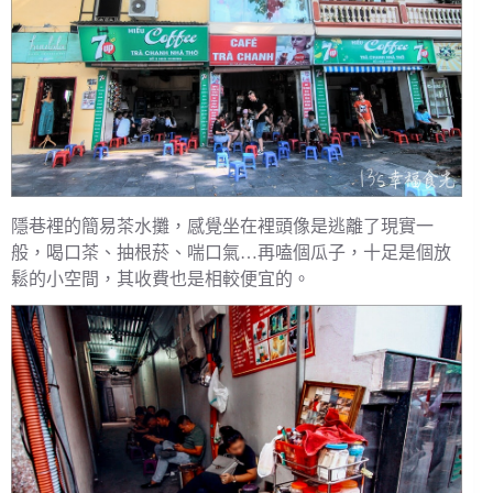
隱巷裡的簡易茶水攤，感覺坐在裡頭像是逃離了現實一
般，喝口茶、抽根菸、喘口氣…再嗑個瓜子，十足是個放
鬆的小空間，其收費也是相較便宜的。