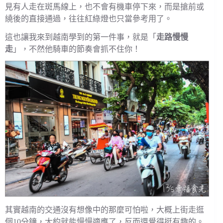
見有人走在斑馬線上，也不會有機車停下來，而是搶前或
繞後的直接通過，往往紅綠燈也只當參考用了。
這也讓我來到越南學到的第一件事，就是「
走路慢慢
走
」，不然他騎車的節奏會抓不住你！
其實越南的交通沒有想像中的那麼可怕啦，大概上街走逛
個10分鐘，大約就能慢慢適應了，反而還覺得挺有趣的。