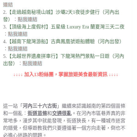
連結
2.
【走過越南秘境山城】沙壩2天1夜徒步健行（河內出
發）
︰
點我連結
3.
【頂級海上度假村】五星級 Luxury Era 蘭夏灣三天二夜
︰
點我連結
4.
【越南下龍灣游船】古典鳳凰號遊船體驗（河內出發）
︰
點我連結
5.
【北越世界遺產拼車行】下龍灣熱門景點一日遊（河內
出發）
︰
點我連結
↓↓↓↓ 加入13粉絲團，掌握旅遊美食最新資訊 ↓↓↓↓
這一站「
河內三十六古街
」繼續來認識越南的第四個苗條
和一個亂︰
街道苗條
和
交通很亂
。在河內市區巷弄真的非
常地多，漫步其中就能發現，街道狹長，有一種城市迷宮
的錯覺，但導遊教我們只要遵循著一個方向走著，倒也不
必擔心迷路的問題。