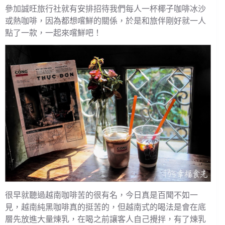
參加誠旺旅行社就有安排招待我們每人一杯椰子咖啡冰沙
或熱咖啡，因為都想嚐鮮的關係，於是和旅伴剛好就一人
點了一款，一起來嚐鮮吧！
很早就聽過越南咖啡苦的很有名，今日真是百聞不如一
見，越南純黑咖啡真的挺苦的，但越南式的喝法是會在底
層先放進大量煉乳，在喝之前讓客人自己攪拌，有了煉乳