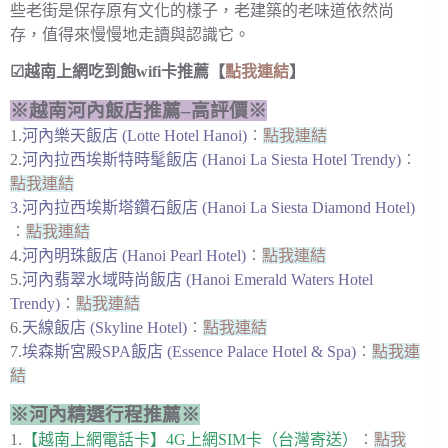
些老街是保存原有文化的樣子，老建築的老味道依然尚
存，值得來慢慢地走讀與認識它。
☑越南上網吃到飽wifi卡推薦【
點我連結
】
※越南河內飯店推薦–高評價※
1.
河內樂天飯店 (Lotte Hotel Hanoi)
︰
點我連結
2.
河內拉西埃斯特時髦飯店 (Hanoi La Siesta Hotel Trendy)
︰
點我連結
3.
河內拉西埃斯塔鑽石飯店 (Hanoi La Siesta Diamond Hotel)
︰
點我連結
4.
河內明珠飯店 (Hanoi Pearl Hotel)
︰
點我連結
5.
河內翡翠水域時尚飯店 (Hanoi Emerald Waters Hotel
Trendy)
︰
點我連結
6.
天線飯店 (Skyline Hotel)
︰
點我連結
7.
埃森斯宮殿SPA飯店 (Essence Palace Hotel & Spa)
︰
點我連
結
※河內精選行程推薦※
1.
【越南上網電話卡】4G上網SIM卡（台灣寄送）
︰
點我