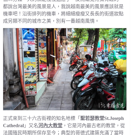
都說台灣最美的風景是人，我說越南最美的風景應該就是
機車吧！沿街排列的機車，將細細瘦瘦又長長的街道妝點
成另類不同的城市之美，別有一番越南風情。
正式來到三十六古街裡的知名地標「
聖若瑟教堂St.Joseph
Cathedral
」又名
河內大教堂
，它是河內最古老的教堂，從
法國殖民時期所保存至今；典型的哥德式建築充滿了當時