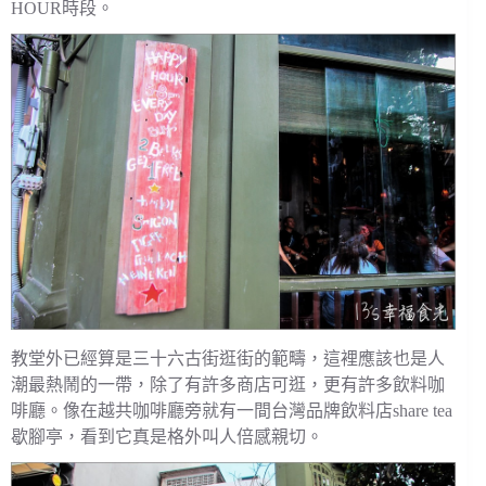
HOUR時段。
教堂外已經算是三十六古街逛街的範疇，這裡應該也是人
潮最熱鬧的一帶，除了有許多商店可逛，更有許多飲料咖
啡廳。像在越共咖啡廳旁就有一間台灣品牌飲料店share tea
歇腳亭，看到它真是格外叫人倍感親切。