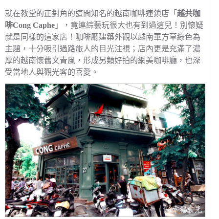
就在教堂的正對角的這間知名的越南咖啡連鎖店「
越共咖
啡Cong Caphe
」，竟連綜藝玩很大也有到過這兒！別懷疑
就是同樣的這家店！咖啡廳建築外觀以越南軍方草綠色為
主題，十分吸引過路旅人的目光注視；店內更是充滿了濃
厚的越南懷舊文青風，形成另類好拍的網美咖啡廳，也深
受當地人與觀光客的喜愛。