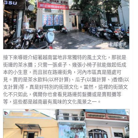
接下來導遊介紹著越南當地非常獨特的風土文化，那就是
街邊的茶水攤；只需一張桌子、幾張小椅子就能做起低成
本的小生意，而且就在路邊街角，河內市區真是隨處可
見。賣的是茶水飲料(以杯計算)、瓜子(以盤計算、)香煙(以
支計算)等，真是好特別的街頭文化。當然，這裡的街頭文
化不只如此，偶爾你也會看見路邊剪髮攤或是賣鞋攤等
等，這些都是越南最有風味的文化風景之一。