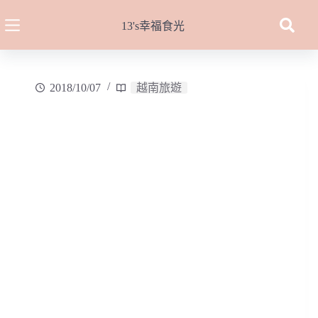
跳
至
13's幸福食光
主
要
內
2018/10/07
越南旅遊
容