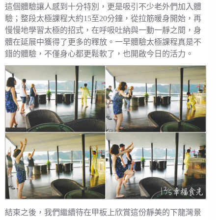
這個體驗讓人感到十分特別，更是吸引不少老外們加入體
驗；整段太極課程大約15至20分鐘，從拉筋暖身開始，再
慢慢地學習太極的招式，在呼吸吐納與一動一靜之間，身
體在延展中獲得了更多的釋放。一早體驗太極課程真是不
錯的體驗，不僅身心都更鬆軟了，也開啟今日的活力。
結束之後，我們繼續待在甲板上欣賞這份靜美的下龍灣景