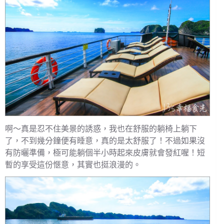
啊～真是忍不住美景的誘惑，我也在舒服的躺椅上躺下
了，不到幾分鐘便有睡意，真的是太舒服了！不過如果沒
有防曬準備，極可能躺個半小時起來皮膚就會發紅喔！短
暫的享受這份愜意，其實也挺浪漫的。