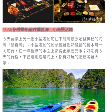
08:30 搭乘遊船前往蘭夏灣，小島慢活趣
今天要換上另一艘小型遊船前往下龍灣最原始且神秘的海
灣「蘭夏灣」。小型遊船的船頭拉著色彩豔麗的獨木舟一
同前行，在一潭碧綠的水面上顯得更繽紛亮眼；好期待今
天的行程，不管陸地或是海上，都有好玩的體驗等著大
家。