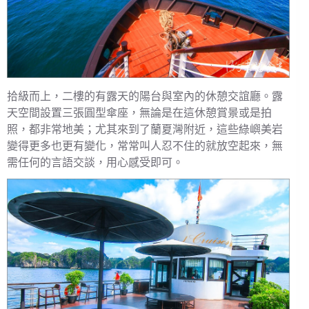
拾級而上，二樓的有露天的陽台與室內的休憩交誼廳。露
天空間設置三張圓型傘座，無論是在這休憩賞景或是拍
照，都非常地美；尤其來到了蘭夏灣附近，這些綠嶼美岩
變得更多也更有變化，常常叫人忍不住的就放空起來，無
需任何的言語交談，用心感受即可。