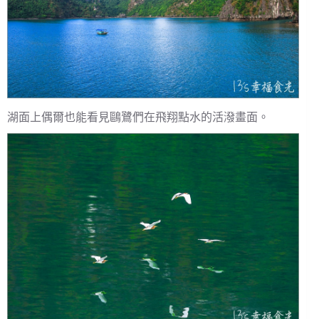
湖面上偶爾也能看見鷗鷺們在飛翔點水的活潑畫面。