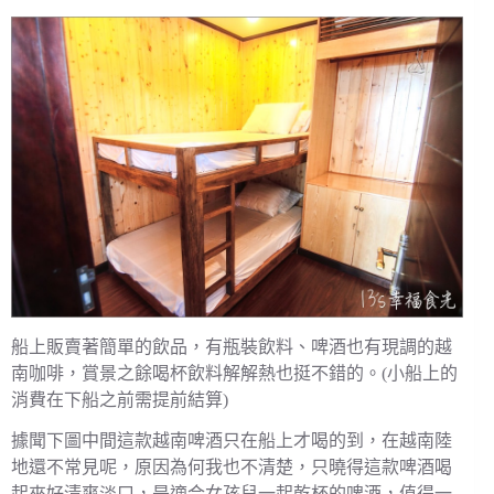
船上販賣著簡單的飲品，有瓶裝飲料、啤酒也有現調的越
南咖啡，賞景之餘喝杯飲料解解熱也挺不錯的。(小船上的
消費在下船之前需提前結算)
據聞下圖中間這款越南啤酒只在船上才喝的到，在越南陸
地還不常見呢，原因為何我也不清楚，只曉得這款啤酒喝
起來好清爽淡口，是適合女孩兒一起乾杯的啤酒，值得一