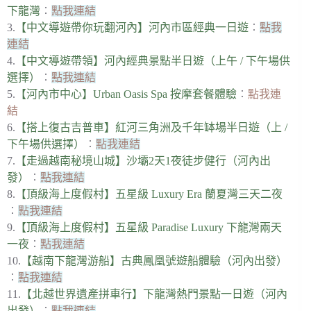
下龍灣
︰
點我連結
3.
【中文導遊帶你玩翻河內】河內市區經典一日遊
︰
點我
連結
4.
【中文導遊帶領】河內經典景點半日遊（上午 / 下午場供
選擇）
︰
點我連結
5.
【河內市中心】Urban Oasis Spa 按摩套餐體驗
︰
點我連
結
6.
【搭上復古吉普車】紅河三角洲及千年缽場半日遊（上 /
下午場供選擇）
︰
點我連結
7.
【走過越南秘境山城】沙壩2天1夜徒步健行（河內出
發）
︰
點我連結
8.
【頂級海上度假村】五星級 Luxury Era 蘭夏灣三天二夜
︰
點我連結
9.
【頂級海上度假村】五星級 Paradise Luxury 下龍灣兩天
一夜
︰
點我連結
10.
【越南下龍灣游船】古典鳳凰號遊船體驗（河內出發）
︰
點我連結
11.
【北越世界遺產拼車行】下龍灣熱門景點一日遊（河內
出發）
︰
點我連結