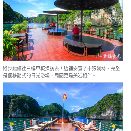
腳步繼續往三樓甲板探訪去！這裡安置了十張躺椅，完全
是個移動式的日光浴場，周圍更是美岩相伴。