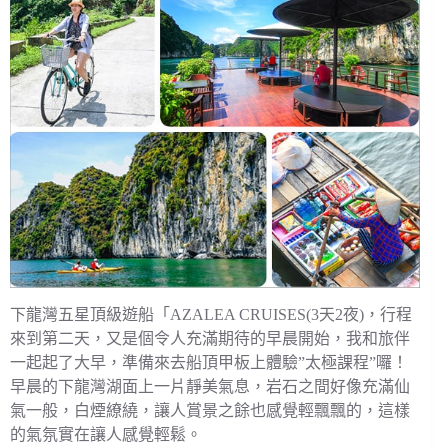
下龍灣五星頂級遊船「AZALEA CRUISES(3天2夜)，行程
來到第二天，又是個令人充滿期待的早晨開始，我和旅伴
一起起了大早，準備來去船頂甲板上體驗”太極課程”囉！
早晨的下龍灣湖面上一片靜美氣息，岩石之間好像充滿仙
氣一般，白煙繚繞，讓人賞景之餘也感覺輕飄飄的，這樣
的氣氛實在讓人感覺輕鬆。