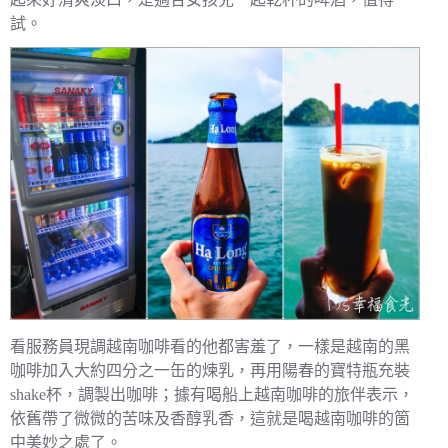
試。
看服務員現調越南咖啡看的他都害羞了，一樣是越南的黑
咖啡加入大約四分之一缶的煉乳，再用陽春的寶特瓶充裝
shake杯，調製出咖啡；據有喝船上越南咖啡的旅伴表示，
依舊帶了微微的苦味及香醇乳香，這就是喝越南咖啡的箇
中美妙之處了。