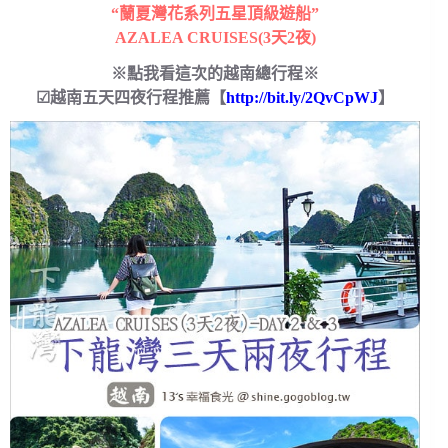
“蘭夏灣花系列五星頂級遊船”
AZALEA CRUISES(3天2夜)
※點我看這次的越南總行程※
☑越南五天四夜行程推薦【
http://bit.ly/2QvCpWJ
】