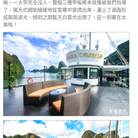
緻。一大早完全沒人，整個三樓甲板根本就像被我們包場
了，陽光也開始緩緩地從雲層中穿透出來，灑上了湖面形
成粼粼波光，傾刻之間藍天白雲也出現了，這一刻實在太
美啦！