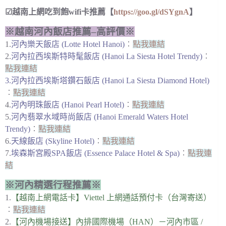
☑越南上網吃到飽wifi卡推薦【
https://goo.gl/dSYgnA
】
※越南河內飯店推薦–高評價※
1.
河內樂天飯店 (Lotte Hotel Hanoi)
︰
點我連結
2.
河內拉西埃斯特時髦飯店 (Hanoi La Siesta Hotel Trendy)
︰
點我連結
3.
河內拉西埃斯塔鑽石飯店 (Hanoi La Siesta Diamond Hotel)
︰
點我連結
4.
河內明珠飯店 (Hanoi Pearl Hotel)
︰
點我連結
5.
河內翡翠水域時尚飯店 (Hanoi Emerald Waters Hotel
Trendy)
︰
點我連結
6.
天線飯店 (Skyline Hotel)
︰
點我連結
7.
埃森斯宮殿SPA飯店 (Essence Palace Hotel & Spa)
︰
點我連
結
※河內精選行程推薦※
1.
【越南上網電話卡】Viettel 上網通話預付卡（台灣寄送）
︰
點我連結
2.
【河內機場接送】內排國際機場（HAN）－河內市區 /