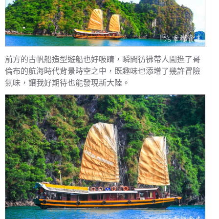
前方的古帆船造型遊船也好吸睛，瞬間彷彿帶人闖進了哥
倫布的航海時代背景時空之中，既趣味也添增了幾許冒險
氣味，讓我好期待也能發現新大陸。