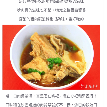
是13覺得好吃的那種鹹鹹帶點甜的滋味
啃肉骨的滋味也不錯，啃完之後唇齒留香
搭配的豬內臟配料也很夠味，蠻好吃的
嚐一口肉骨茶湯，真是喝在嘴裡，暖在心裡和胃裡呀！
口味和在沙巴嚐過的肉骨茶就好不一樣，沙巴的較淡口