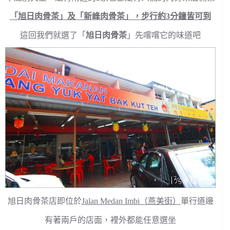
「旭日肉骨茶」及「新峰肉骨茶」，步行約3分鐘皆可到
這回我們就選了「
旭日肉骨茶
」先嚐嚐它的味道吧
旭日肉骨茶店即位於
Jalan Medan Imbi（燕美街）
單行道邊
有著兩戶的店面，裡外都能任意選坐