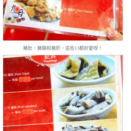
豬肚、豬腸和豬肝，這些13都好愛呀！