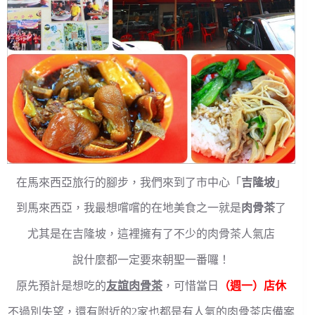
在馬來西亞旅行的腳步，我們來到了市中心「
吉隆坡
」
到馬來西亞，我最想嚐嚐的在地美食之一就是
肉骨茶
了
尤其是在吉隆坡，這裡擁有了不少的肉骨茶人氣店
說什麼都一定要來朝聖一番囉！
原先預計是想吃的
友誼肉骨茶
，可惜當日
（週一）店休
不過別失望，還有附近的2家也都是有人氣的肉骨茶店備案