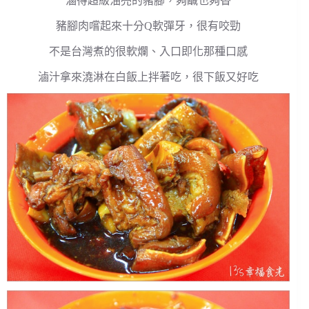
滷得超級油亮的豬腳，夠鹹也夠香
豬腳肉嚐起來十分Q軟彈牙，很有咬勁
不是台灣煮的很軟爛、入口即化那種口感
滷汁拿來澆淋在白飯上拌著吃，很下飯又好吃