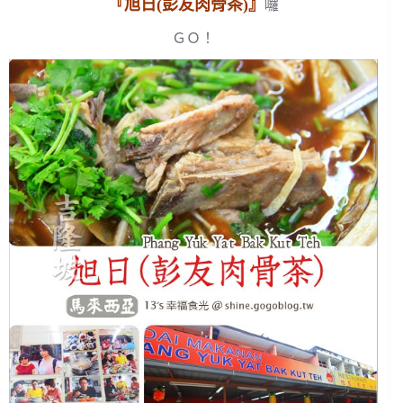
『旭日(彭友肉骨茶)』
囉
ＧＯ！