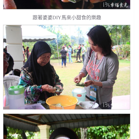
跟著婆婆DIY馬來小甜食的樂趣