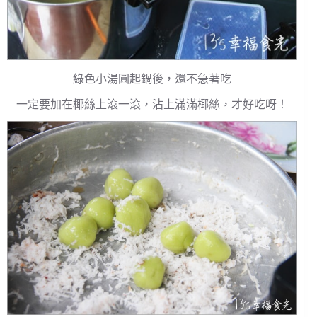
綠色小湯圓起鍋後，還不急著吃
一定要加在椰絲上滾一滾，沾上滿滿椰絲，才好吃呀！