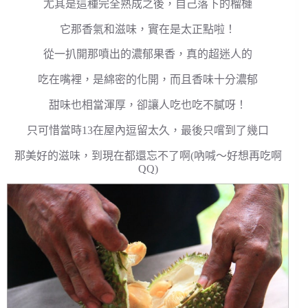
尤其是這種完全熟成之後，自己落下的榴槤
它那香氣和滋味，實在是太正點啦！
從一扒開那噴出的濃郁果香，真的超迷人的
吃在嘴裡，是綿密的化開，而且香味十分濃郁
甜味也相當渾厚，卻讓人吃也吃不膩呀！
只可惜當時13在屋內逗留太久，最後只嚐到了幾口
那美好的滋味，到現在都還忘不了啊(吶喊～好想再吃啊
QQ)