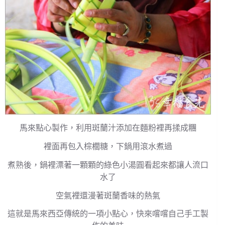
馬來點心製作，利用斑蘭汁添加在麵粉裡再揉成糰
裡面再包入棕櫚糖，下鍋用滾水煮過
煮熟後，鍋裡漂著一顆顆的綠色小湯圓看起來都讓人流口
水了
空氣裡還漫著斑蘭香味的熱氣
這就是馬來西亞傳統的一項小點心，快來嚐嚐自己手工製