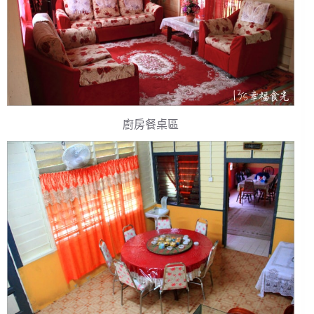
廚房餐桌區