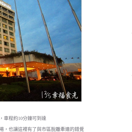
，車程約10分鐘可到達
場，也讓這裡有了與市區脫離牽連的錯覺