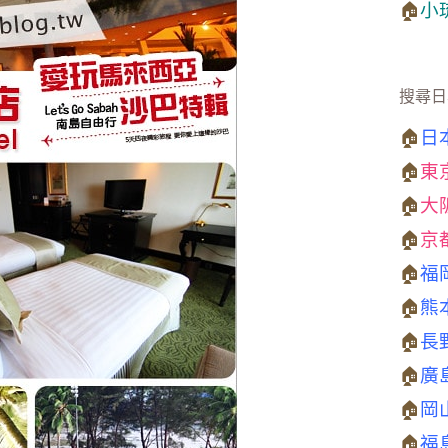
🏠
小
搜尋日
🏠
日
🏠
東
🏠
大
🏠
京
🏠
福
🏠
熊
🏠
長
🏠
廣
🏠
岡
🏠
福