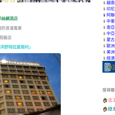
📱
越南
📱
印尼
📱
阿聯
洋絲綢酒店
📱
中東
📱
南亞
陽的浪漫風景
📱
中亞
假飯店
📱
蒙古
📱
歐洲
otel太平洋舒特拉度假村」
📱
美洲
📱
紐澳
搜尋離
🏠
澎
🏠
綠