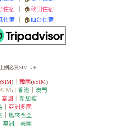
形住宿
｜ 🏠
秋田住宿
森住宿
｜ 🏠
仙台住宿
上網必買SIM卡✈️
eSIM
)｜
韓國
(
eSIM
)
eSIM
香港
｜
澳門
)｜
泰國
｜
新加坡
｜
島
｜
亞洲多國
賓
｜
馬來西亞
｜
澳洲
｜
美國