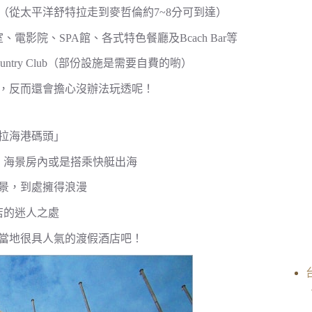
（從太平洋舒特拉走到麥哲倫約7~8分可到達）
院、SPA館、各式特色餐廳及Bcach Bar等
 Country Club（部份設施是需要自費的喲）
，反而還會擔心沒辦法玩透呢！
拉海港碼頭」
、海景房內或是搭乘快艇出海
景，到處擁得浪漫
店的迷人之處
巴當地很具人氣的渡假酒店吧！