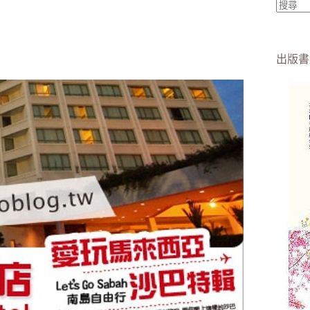
找
不
到
出版書
符
合
條
件
的
結
果