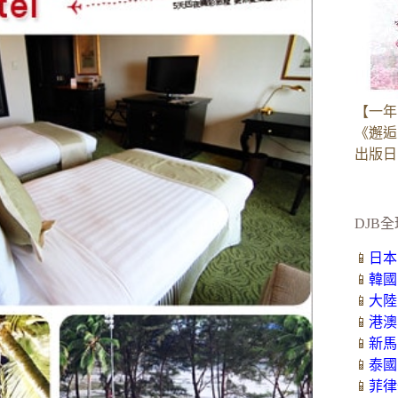
【一年
《邂逅
出版日：2
DJB全
📱
日本
📱
韓國
📱
大陸
📱
港澳
📱
新馬
📱
泰國
📱
菲律