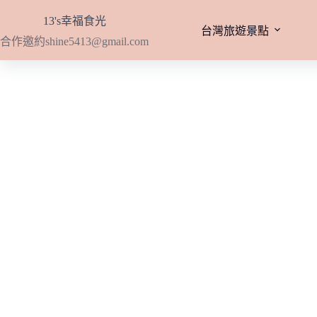
跳
13's幸福食光
至
台灣旅遊景點
合作邀約
shine5413@gmail.com
主
要
內
容