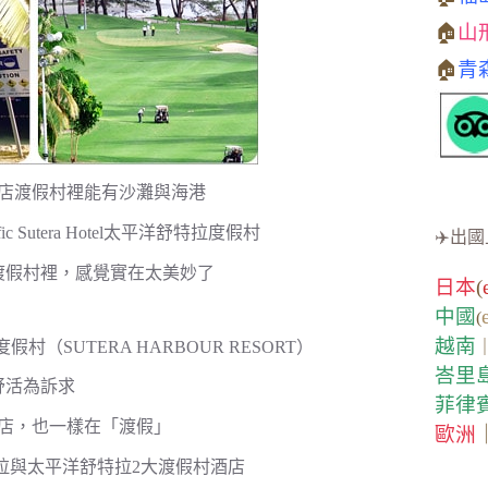
🏠
山
🏠
青
店渡假村裡能有沙灘與海港
 Sutera Hotel太平洋舒特拉度假村
✈️出國
渡假村裡，感覺實在太美妙了
日本
(
中國
(
越南
SUTERA HARBOUR RESORT）
峇里
舒活為訴求
菲律
店，也一樣在「渡假」
歐洲
拉與太平洋舒特拉2大渡假村酒店