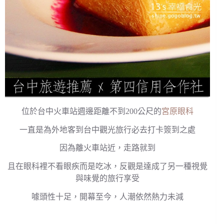
位於台中火車站週邊距離不到200公尺的
宮原眼科
一直是為外地客到台中觀光旅行必去打卡簽到之處
因為離火車站近，走路就到
且在眼科裡不看眼疾而是吃冰，反觀是達成了另一種視覺
與味覺的旅行享受
噱頭性十足，開幕至今，人潮依然熱力未減