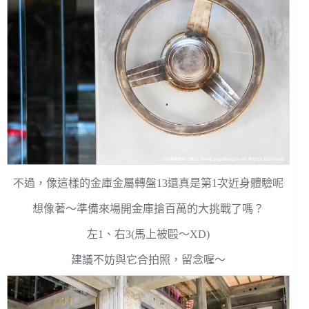
不過，像這樣的金庫金屬轉盤13還真是第1次近身體驗呢
想像著～準備來場開金庫搶百萬的大挑戰了嗎？
左1、右3(馬上被毆～XD)
建議不妨與它合拍照，留念喔～