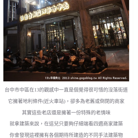
台中市中區在13的觀感中一直是個覺得很可惜的沒落街道
它擁著地利條件(近火車站)，卻多為老舊或倒閉的商家
其實這些老店還是擁著一份特殊的老情味
就拿建築來說，在這兒只要夠仔細端看四週商家建築
你會發現這裡擁有各個期待所建造的不同手法建築物