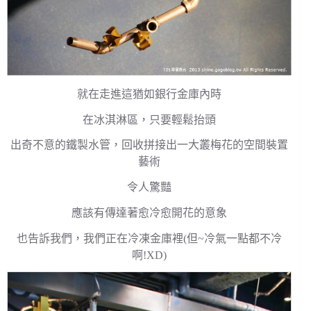
就在走進這猶如銀行金庫內時
在冰淇淋區，只要輕鬆抬頭
出奇不意的鐵製水管，回收拼接出一大叢梅花的空間裝置
藝術
令人驚豔
應該有傳達著愈冷愈開花的意象
也告訴我們，我們正在冷凍金庫裡(但~冷氣一點都不冷
啊!XD)