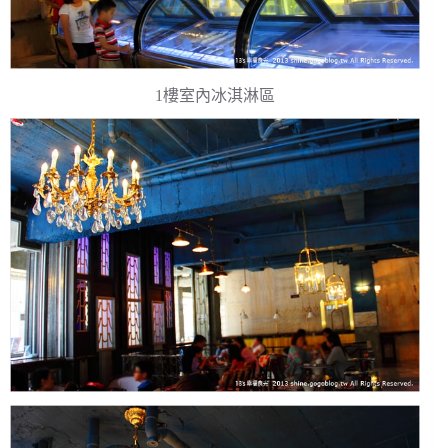
1樓室內冰淇淋區