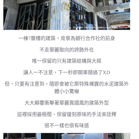
一棟7層樓的建築，背景為銀行合作社的前身
不走華麗取向的誇飾外在
唯一保留的只有建築結構與大樑
讓人一不注意，下一秒即開車錯過了XD
但，只要有注意到，隨即會被它那特殊裸露的水泥建築外
體小小驚嚇
大大顛覆衝擊著華麗異國風的建築外型
這裡採用最極簡、保留復刻原味的手法來詮釋
很不一樣也很有味道