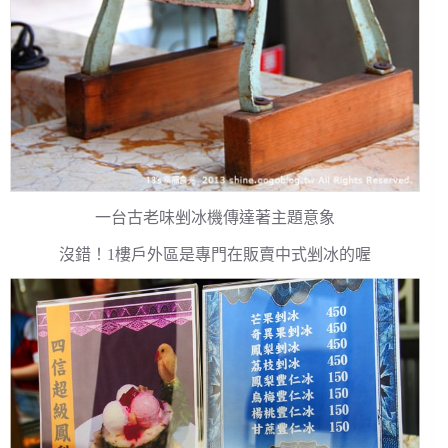
一台古老味剉冰機傳達著主題意象
沒錯！1樓戶外區是專門在販賣中式剉冰的喔