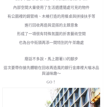
內部空間大量使用了生活週遭隨處可見的物件
有公園裡的鋼管椅、木椿打造的用餐桌與拼接扶手等
進行回收再造與混搭的主題意象
形成了一項很有特殊氛圍的折衷藝術空間
也為台中街頭再添一間特別的午茶趣處
廢話不多說，馬上跟著13的腳步
這次要帶你搶先體驗在回收再造風的銀行金庫裡大嗑冰品
與滷味趣～
GO！