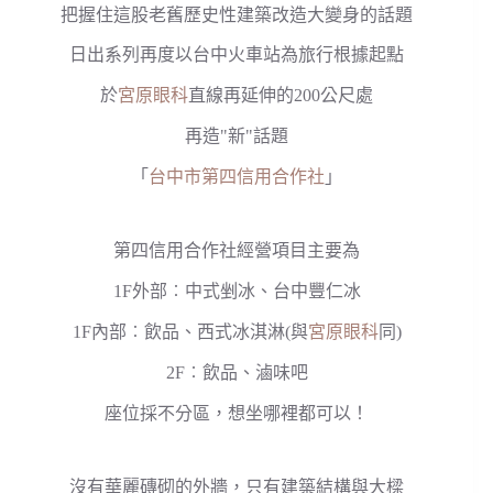
把握住這股老舊歷史性建築改造大變身的話題
日出系列再度以台中火車站為旅行根據起點
於
宮原眼科
直線再延伸的200公尺處
再造"新"話題
「
台中市第四信用合作社
」
第四信用合作社經營項目主要為
1F外部︰中式剉冰、台中豐仁冰
1F內部︰飲品、西式冰淇淋(與
宮原眼科
同)
2F︰飲品、滷味吧
座位採不分區，想坐哪裡都可以！
沒有華麗磚砌的外牆，只有建築結構與大樑