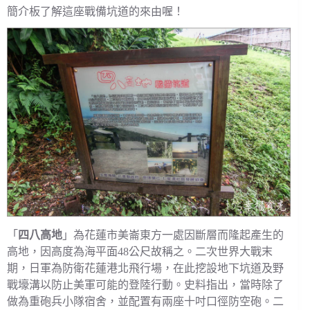
簡介板了解這座戰備坑道的來由喔！
「
四八高地
」為花蓮市美崙東方一處因斷層而隆起產生的
高地，因高度為海平面48公尺故稱之。二次世界大戰末
期，日軍為防衛花蓮港北飛行場，在此挖設地下坑道及野
戰壕溝以防止美軍可能的登陸行動。史料指出，當時除了
做為重砲兵小隊宿舍，並配置有兩座十吋口徑防空砲。二