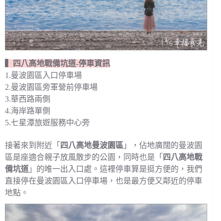
▍四八高地戰備坑道-停車資訊
1.曼波園區入口停車場
2.曼波園區旁軍營前停車場
3.華西路兩側
4.海岸路單側
5.七星潭旅遊服務中心旁
接著來到附近「
四八高地曼波園區
」，佔地廣闊的曼波園
區是座適合親子放風散步的公園，同時也是「
四八高地戰
備坑道
」的唯一出入口處。這裡停車算是挺方便的，我們
直接停在曼波園區入口停車場，也是最方便又鄰近的停車
地點。