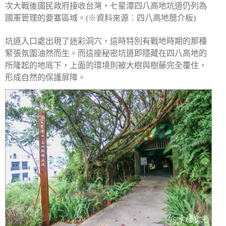
次大戰後國民政府接收台灣，七星潭四八高地坑道仍列為
國軍管理的要塞區域。(※資料來源︰四八高地簡介板)
坑道入口處出現了迷彩洞穴，這時特別有戰地時期的那種
緊張氛圍油然而生。而這座秘密坑道即隱藏在四八高地的
所隆起的地底下，上面的環境則被大樹與樹藤完全覆住，
形成自然的保護屏障。