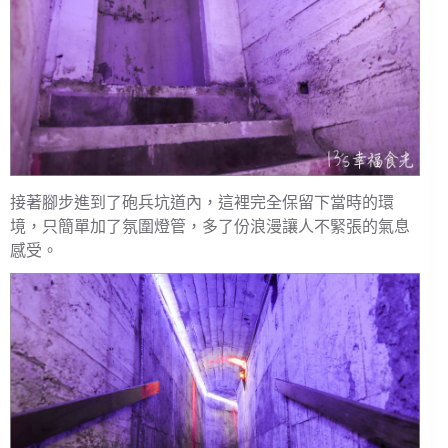
接著腳步進到了砲兵坑道內，這裡完全保留下當時的環
境，只簡單加了氛圍燈管，多了份浪漫讓人不緊張的氣息
感受。