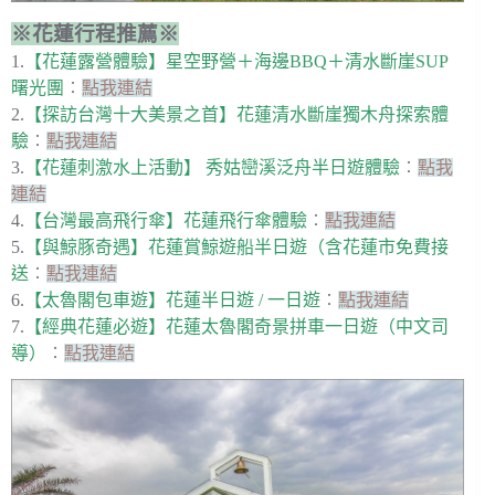
※花蓮行程推薦※
1.
【花蓮露營體驗】星空野營＋海邊BBQ＋清水斷崖SUP
曙光團
︰
點我連結
2.
【探訪台灣十大美景之首】花蓮清水斷崖獨木舟探索體
驗
︰
點我連結
3.
【花蓮刺激水上活動】 秀姑巒溪泛舟半日遊體驗
︰
點我
連結
4.
【台灣最高飛行傘】花蓮飛行傘體驗
︰
點我連結
5.
【與鯨豚奇遇】花蓮賞鯨遊船半日遊（含花蓮市免費接
送
︰
點我連結
6.
【太魯閣包車遊】花蓮半日遊 / 一日遊
︰
點我連結
7.
【經典花蓮必遊】花蓮太魯閣奇景拼車一日遊（中文司
導）
︰
點我連結