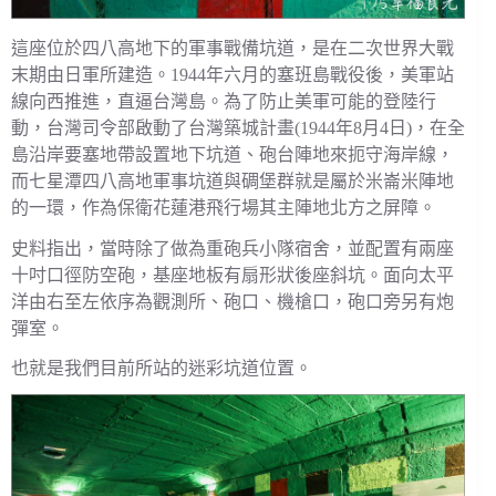
這座位於四八高地下的軍事戰備坑道，是在二次世界大戰
末期由日軍所建造。1944年六月的塞班島戰役後，美軍站
線向西推進，直逼台灣島。為了防止美軍可能的登陸行
動，台灣司令部啟動了台灣築城計畫(1944年8月4日)，在全
島沿岸要塞地帶設置地下坑道、砲台陣地來扼守海岸線，
而七星潭四八高地軍事坑道與碉堡群就是屬於米崙米陣地
的一環，作為保衛花蓮港飛行場其主陣地北方之屏障。
史料指出，當時除了做為重砲兵小隊宿舍，並配置有兩座
十吋口徑防空砲，基座地板有扇形狀後座斜坑。面向太平
洋由右至左依序為觀測所、砲口、機槍口，砲口旁另有炮
彈室。
也就是我們目前所站的迷彩坑道位置。