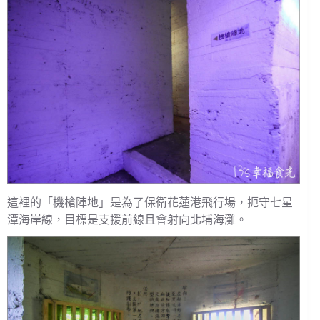
這裡的「機槍陣地」是為了保衛花蓮港飛行場，扼守七星
潭海岸線，目標是支援前線且會射向北埔海灘。