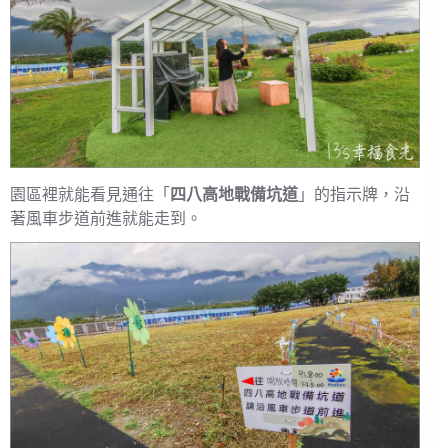
園區裡就能看見通往「
四八高地戰備坑道
」的指示牌，沿
著風車步道前進就能走到。