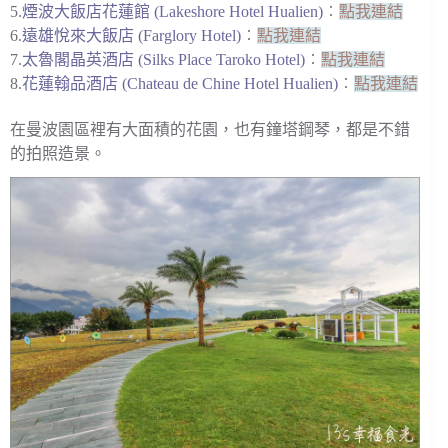
5.
煙波大飯店花蓮館 (Lakeshore Hotel Hualien)
︰
點我連結
6.
遠雄悅來大飯店 (Farglory Hotel)
︰
點我連結
7.
太魯閣晶英酒店 (Silks Place Taroko Hotel)
︰
點我連結
8.
花蓮翰品酒店 (Chateau de Chine Hotel Hualien)
︰
點我連結
在曼波園區裡有大面積的花園，也有鐘塔鋼琴，都是不錯
的拍照造景。