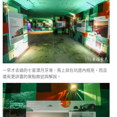
一早才去過的七星潭月牙灣，馬上就在坑道內相見，而且
還有更詳盡的景點敘述與解說。