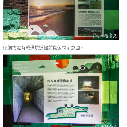
仔細找還有戰備坑道裡前段俯視示意圖。