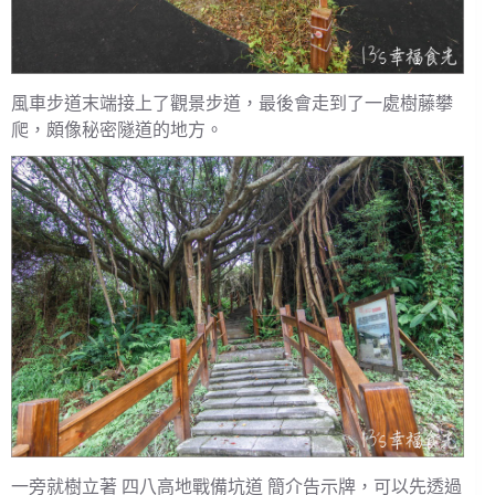
風車步道末端接上了觀景步道，最後會走到了一處樹藤攀
爬，頗像秘密隧道的地方。
一旁就樹立著 四八高地戰備坑道 簡介告示牌，可以先透過