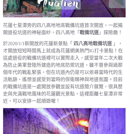
花蓮七星潭旁的四八高地地底戰備坑道首次開放，一起揭
開退役坑道的神秘面紗，四八高地「
戰備坑道
」探險趣！
於2020/1/1新開放的花蓮新景點「
四八高地戰備坑道
」，
才開放短短時間馬上就成為花蓮網美熱門IG打卡景點！在
這處退役的戰備坑道裡可以實際走入，感受當年二次大戰
為防止美軍登陸所建造的地底防禦坑道，雖不曾參與過那
個年代的戰亂緊張，但在坑道內仍是可以依尋當時代的生
活軌跡，遙想並感受到當時的保衛精神與地道氛圍。目前
的戰備坑道是一處開放參觀並設有坑道簡介展覽，很具歷
史與充滿戰地風味的花蓮觀光景點，這裡距離七星潭非常
近，可以安排一起順遊喔！