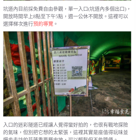
坑道內目前採免費自由參觀，單一入口(坑道內多個出口)，
開放時間早上8點至下午5點，週一公休不開放。這裡可以
選擇梯次進行
預約導覽
。
入口的迷彩隧道已經讓人覺得蠻好拍的，也很有戰地探險
的氣味，但別把它想的太緊張，這裡其實是座值得玩味並
慢步走訪的花蓮重要歷史地，可以輕鬆但不能隨便。