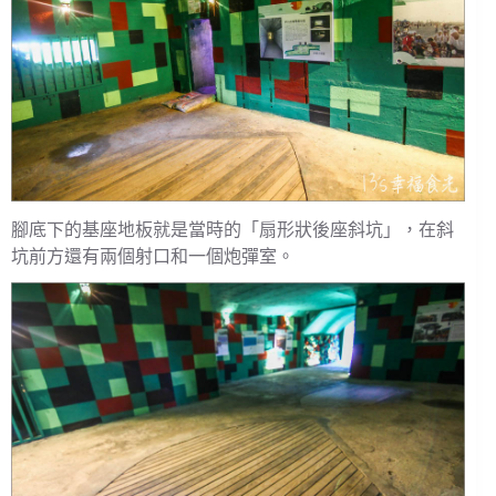
腳底下的基座地板就是當時的「扇形狀後座斜坑」，在斜
坑前方還有兩個射口和一個炮彈室。