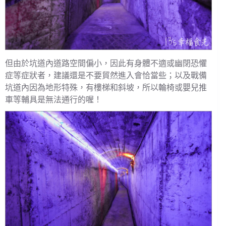
但由於坑道內道路空間偏小，因此有身體不適或幽閉恐懼
症等症狀者，建議還是不要貿然進入會恰當些；以及戰備
坑道內因為地形特殊，有樓梯和斜坡，所以輪椅或嬰兒推
車等輔具是無法通行的喔！