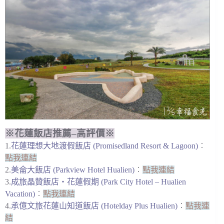
※花蓮飯店推薦–高評價※
1.
花蓮理想大地渡假飯店 (Promisedland Resort & Lagoon)
︰
點我連結
2.
美侖大飯店 (Parkview Hotel Hualien)
︰
點我連結
3.
成旅晶贊飯店‧花蓮假期 (Park City Hotel – Hualien
Vacation)
︰
點我連結
4.
承億文旅花蓮山知道飯店 (Hotelday Plus Hualien)
︰
點我連
結