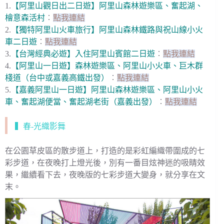
1.
【阿里山觀日出二日遊】阿里山森林遊樂區、奮起湖、
檜意森活村
︰
點我連結
2.
【獨特阿里山火車旅行】阿里山森林鐵路與祝山線小火
車二日遊
︰
點我連結
3.
【台灣經典必遊】入住阿里山賓館二日遊
︰
點我連結
4.
【阿里山一日遊】森林遊樂區、阿里山小火車、巨木群
棧道（台中或嘉義高鐵出發）
︰
點我連結
5.
【嘉義阿里山一日遊】阿里山森林遊樂區、阿里山小火
車、奮起湖便當、奮起湖老街（嘉義出發）
︰
點我連結
▍春-光織影舞
在公園草皮區的散步道上，打造的是彩虹編織帶圍成的七
彩步道，在夜晚打上燈光後，別有一番目炫神迷的吸睛效
果，繼續看下去，夜晚版的七彩步道大變身，就分享在文
末。