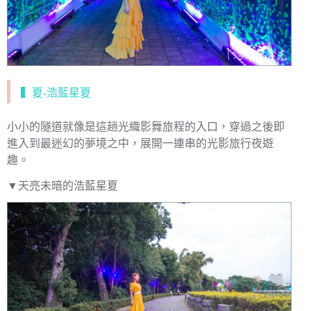
▍夏-浩藍星夏
小小的隧道就像是這趟光織影舞旅程的入口，穿過之後即
進入到最迷幻的夢境之中，展開一連串的光影旅行夜遊
趣。
▼天亮未暗的浩藍星夏