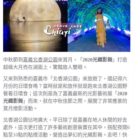
中秋節到
嘉義北香湖公園
來賞月，「
2020光織影舞
」打造
超級大月亮在湖面上，驚豔旅人雙眼。
又來到熟悉的嘉義市「北香湖公園」來旅遊了，還記得六
月份的日環食嗎？當時就是和旅伴就是跑來北香湖公園野
餐看日環食；這次則是為了嘉義最新的光影藝術展「
2020
光織影舞
」而來，就在中秋佳節之際，展開了非常應景的
賞月燈影活動。
北香湖公園佔地廣大，平日除了是嘉義在地人休閒的好去
處外，這次更打造了許多藝術創意裝置在其中，搭配夜間6
點至10點的點燈活動，營造出夢幻的光織影舞。走吧！快