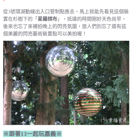
從3號環湖動線出入口管制點進去，馬上就能先看見這個裝
置在杉樹下的「
星羅棋布
」，抵達的時間剛好天色尚早，
後來也忘了來補拍晚上的閃亮氛圍，旅人們別忘了還有這
個美麗的閃亮藝術裝置點可以美拍喔！
※跟著13一起玩嘉義※