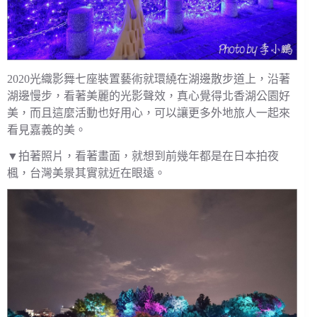
2020光織影舞七座裝置藝術就環繞在湖邊散步道上，沿著
湖邊慢步，看著美麗的光影聲效，真心覺得北香湖公園好
美，而且這麼活動也好用心，可以讓更多外地旅人一起來
看見嘉義的美。
▼拍著照片，看著畫面，就想到前幾年都是在日本拍夜
楓，台灣美景其實就近在眼遠。