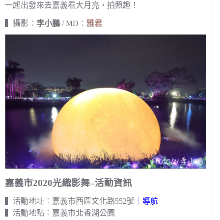
一起出發來去嘉義看大月亮，拍照趣！
▍攝影︰
李小鵬
/ MD︰
雅君
嘉義市2020光織影舞–活動資訊
▍活動地址︰嘉義市西區文化路552號｜
導航
▍活動地點︰嘉義市北香湖公園