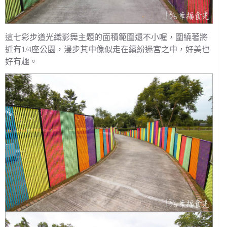
這七彩步道光織影舞主題的面積範圍還不小喔，圍繞著將
近有1/4座公園，漫步其中像似走在繽紛迷宮之中，好美也
好有趣。