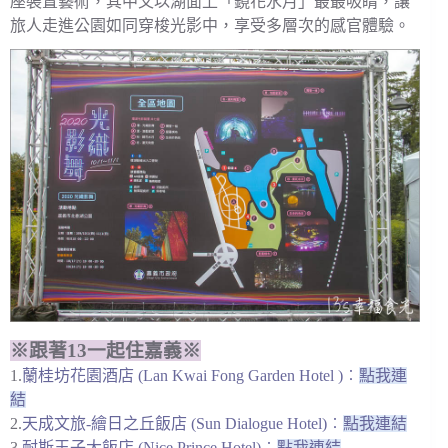
座裝置藝術，其中又以湖面上「鏡花水月」最最吸睛，讓
旅人走進公園如同穿梭光影中，享受多層次的感官體驗。
※跟著13一起住嘉義※
1.
蘭桂坊花園酒店 (Lan Kwai Fong Garden Hotel )
︰
點我連
結
2.
天成文旅-繪日之丘飯店 (Sun Dialogue Hotel)
︰
點我連結
3.
耐斯王子大飯店 (Nice Prince Hotel)
︰
點我連結