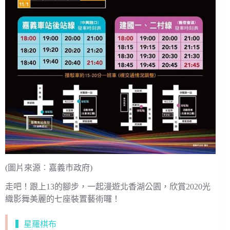
(圖片來源︰嘉義市政府)
走吧！跟上13的腳步，一起漫遊北香湖公園，欣賞2020光
織影舞美麗的七座裝置藝術囉！
▍星羅棋布