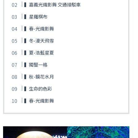
▍嘉義光織影舞 交通接駁車
▍星羅棋布
▍春-光織影舞
▍冬-漫天飛雪
▍夏-浩藍星夏
▍獨豎一格
▍秋-鏡花水月
▍生命的色彩
▍春-光織影舞