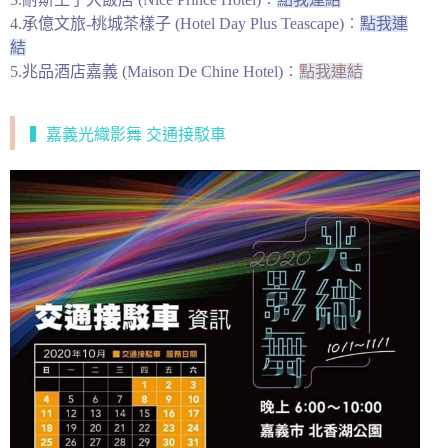
4.
承億文旅-桃城茶樣子 (Hotel Day Plus Teascape)
︰
點我連
結
5.
兆品酒店嘉義 (Maison De Chine Hotel)
︰
點我連結
▍嘉義光織影舞 交通接駁車