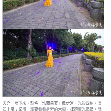
天亮一暗下來，整條「浩藍星夏」散步道，光影四射，魔
幻十足；記得一定要看看身旁的大樹，裡頭螢光點點，就