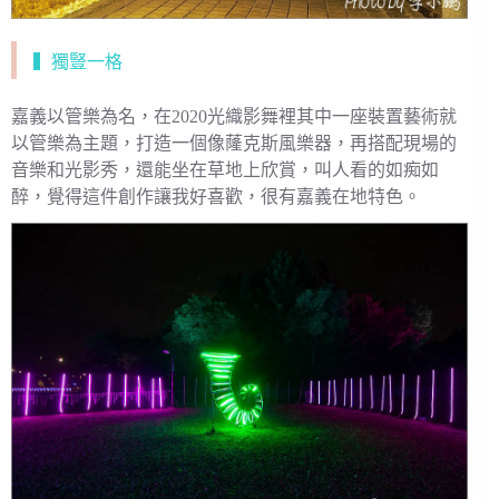
▍獨豎一格
嘉義以管樂為名，在2020光織影舞裡其中一座裝置藝術就
以管樂為主題，打造一個像蕯克斯風樂器，再搭配現場的
音樂和光影秀，還能坐在草地上欣賞，叫人看的如痴如
醉，覺得這件創作讓我好喜歡，很有嘉義在地特色。