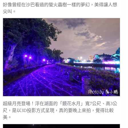
好像曾經在沙巴看過的螢火蟲樹一樣的夢幻，美得讓人想
尖叫。
超級月亮登場！浮在湖面的「鏡花水月」寬7公尺、高3公
尺，是以3D投影方式呈現，真的要晚上來拍，覺得比較
美。