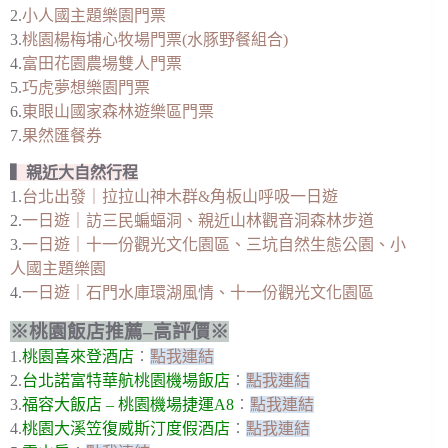
2.
小人國主題樂園門票
3.
桃園楊梅埔心牧場門票(水豚野餐組合)
4.
富田花園農場雙人門票
5.
巧虎夢想樂園門票
6.
東眼山國家森林遊樂區門票
7.
果然匯餐券
▍親近大自然行程
1.
台北出發｜拉拉山神木群&角板山呼吸一日遊
2.
一日遊｜訪三民蝙蝠洞、親近山林觀音洞森林步道
3.
一日遊｜十一份觀光文化園區、三坑自然生態公園、小
人國主題樂園
4.
一日遊｜石門水庫環湖風情、十一份觀光文化園區
※桃園飯店推薦–高評價※
1.
桃園喜來登酒店
︰
點我連結
2.
台北諾富特華航桃園機場飯店
︰
點我連結
3.
福容大飯店 – 桃園機場捷運A8
︰
點我連結
4.
桃園大溪笠復威斯汀度假酒店
︰
點我連結