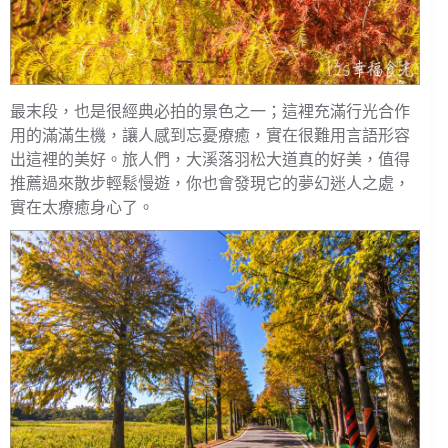
最末段，也是很經典必拍的景色之一；這裡充滿行光合作
用的滿滿生機，讓人感到忘憂療癒，實在很難用言語形容
出這裡的美好。旅人們，大溪落羽松大道真的好美，值得
推薦過來散步輕鬆慢遊，你也會發現它的夢幻迷人之處，
實在太療癒身心了。