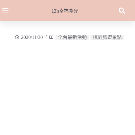
跳
至
13's幸福食光
主
要
內
2020/11/30
全台最新活動
桃園旅遊景點
容