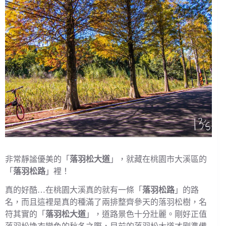
非常靜謐優美的「
落羽松大道
」，就藏在桃園市大溪區的
「
落羽松路
」裡！
真的好酷…在桃園大溪真的就有一條「
落羽松路
」的路
名，而且這裡是真的種滿了兩排整齊參天的落羽松樹，名
符其實的「
落羽松大道
」，道路景色十分壯麗。剛好正值