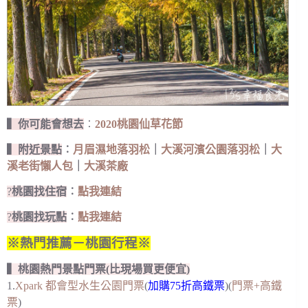
▍你可能會想去
︰
2020桃園仙草花節
▍附近景點
︰
月眉濕地落羽松
｜
大溪河濱公園落羽松
｜
大
溪老街懶人包
｜
大溪茶廠
?
桃園找住宿
︰
點我連結
?
桃園找玩點
︰
點我連結
※熱門推薦－桃園行程※
▍桃園熱門景點門票(比現場買更便宜)
1.
Xpark 都會型水生公園門票
(
加購75折高鐵票
)(
門票+高鐵
票
)