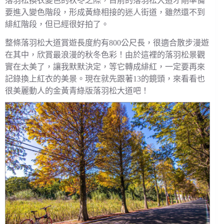
落羽松換衣變色的秋冬之際，目前的落羽松大道才剛準備
要進入變色階段，形成黃綠相接的迷人街道，雖然還不到
緋紅階段，但已經很好拍了。
整條落羽松大道賞遊長度約有800公尺長，很適合散步漫遊
在其中，欣賞最浪漫的秋冬色彩！由於這裡的落羽松景觀
實在太美了，讓我默默決定，等它轉成緋紅，一定要再來
記錄換上紅衣的美景。現在就先跟著13的鏡頭，來看看也
很美麗動人的金黃青綠版落羽松大道吧！