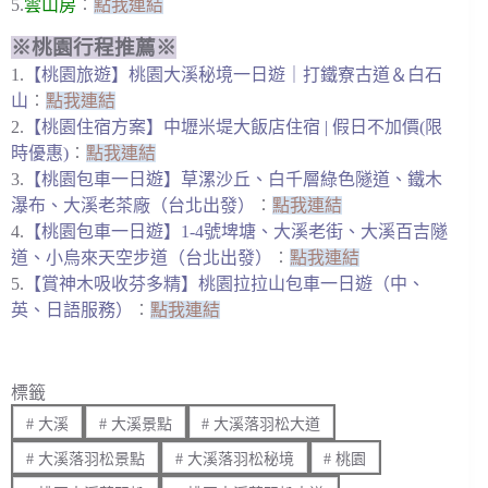
5.
雲山房
︰
點我連結
※桃園行程推薦※
1.
【桃園旅遊】桃園大溪秘境一日遊｜打鐵寮古道＆白石
山
︰
點我連結
2.
【桃園住宿方案】中壢米堤大飯店住宿 | 假日不加價(限
時優惠)
︰
點我連結
3.
【桃園包車一日遊】草漯沙丘、白千層綠色隧道、鐵木
瀑布、大溪老茶廠（台北出發）
︰
點我連結
4.
【桃園包車一日遊】1-4號埤塘、大溪老街、大溪百吉隧
道、小烏來天空步道（台北出發）
︰
點我連結
5.
【賞神木吸收芬多精】桃園拉拉山包車一日遊（中、
英、日語服務）
︰
點我連結
標籤
#
大溪
#
大溪景點
#
大溪落羽松大道
#
大溪落羽松景點
#
大溪落羽松秘境
#
桃園