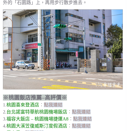
外的「石園路」上，再用步行散步進去。
※桃園飯店推薦–高評價※
1.
桃園喜來登酒店
︰
點我連結
2.
台北諾富特華航桃園機場飯店
︰
點我連結
3.
福容大飯店 – 桃園機場捷運A8
︰
點我連結
4.
桃園大溪笠復威斯汀度假酒店
︰
點我連結