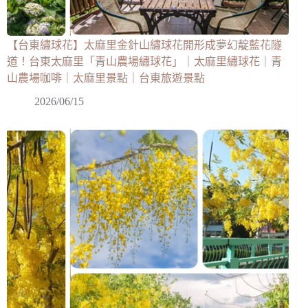
【台東繡球花】太麻里金針山繡球花開形成夢幻靛藍花隧
道！台東太麻里「青山農場繡球花」｜太麻里繡球花｜青
山農場咖啡｜太麻里景點｜台東旅遊景點
2026/06/15