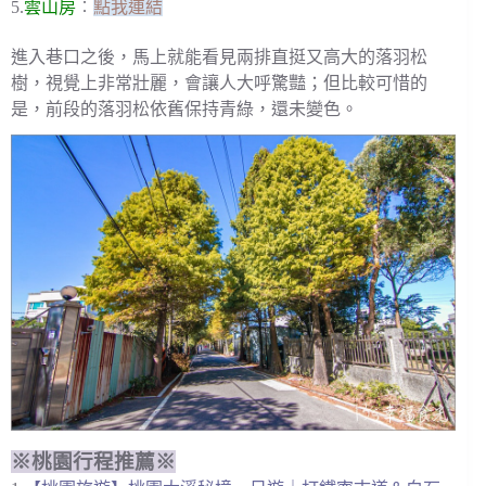
5.
雲山房
︰
點我連結
進入巷口之後，馬上就能看見兩排直挺又高大的落羽松
樹，視覺上非常壯麗，會讓人大呼驚豔；但比較可惜的
是，前段的落羽松依舊保持青綠，還未變色。
※桃園行程推薦※