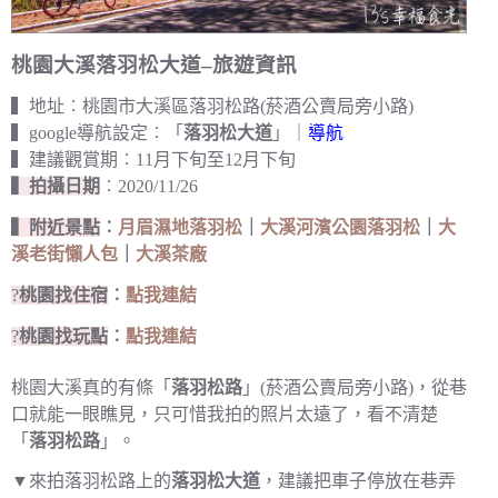
桃園大溪落羽松大道–旅遊資訊
▍地址︰桃園市大溪區落羽松路(菸酒公賣局旁小路)
▍google導航設定︰「
落羽松大道
」｜
導航
▍建議觀賞期︰11月下旬至12月下旬
▍拍攝日期
︰2020/11/26
▍附近景點
︰
月眉濕地落羽松
｜
大溪河濱公園落羽松
｜
大
溪老街懶人包
｜
大溪茶廠
?
桃園找住宿
︰
點我連結
?
桃園找玩點
︰
點我連結
桃園大溪真的有條「
落羽松路
」(菸酒公賣局旁小路)，從巷
口就能一眼瞧見，只可惜我拍的照片太遠了，看不清楚
「
落羽松路
」。
▼來拍落羽松路上的
落羽松大道
，建議把車子停放在巷弄