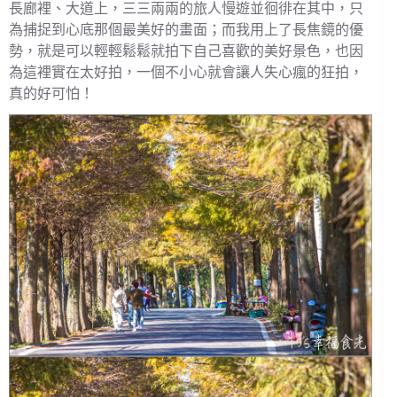
長廊裡、大道上，三三兩兩的旅人慢遊並徊徘在其中，只
為捕捉到心底那個最美好的畫面；而我用上了長焦鏡的優
勢，就是可以輕輕鬆鬆就拍下自己喜歡的美好景色，也因
為這裡實在太好拍，一個不小心就會讓人失心瘋的狂拍，
真的好可怕！