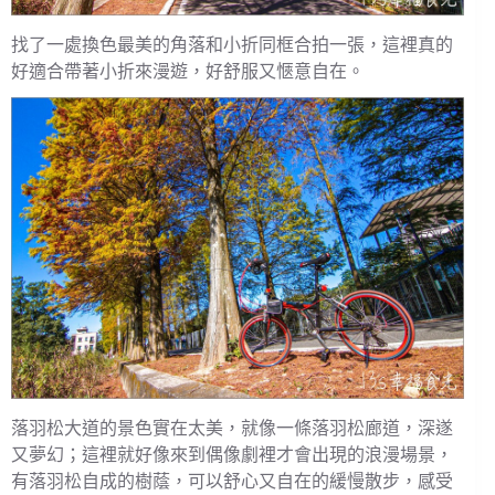
找了一處換色最美的角落和小折同框合拍一張，這裡真的
好適合帶著小折來漫遊，好舒服又愜意自在。
落羽松大道的景色實在太美，就像一條落羽松廊道，深遂
又夢幻；這裡就好像來到偶像劇裡才會出現的浪漫場景，
有落羽松自成的樹蔭，可以舒心又自在的緩慢散步，感受