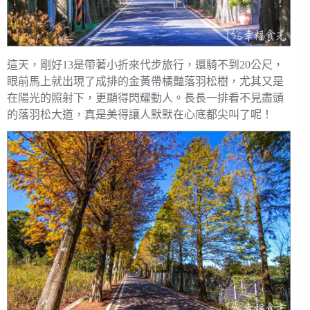
這天，剛好13是帶著小折來代步旅行，還騎不到20公尺，
眼前馬上就出現了成排的金黃帶橘豔落羽松樹，尤其又是
在陽光的照射下，更顯得閃耀動人。長長一排看不見盡頭
的落羽松大道，真是美得讓人默默在心底都尖叫了呢！