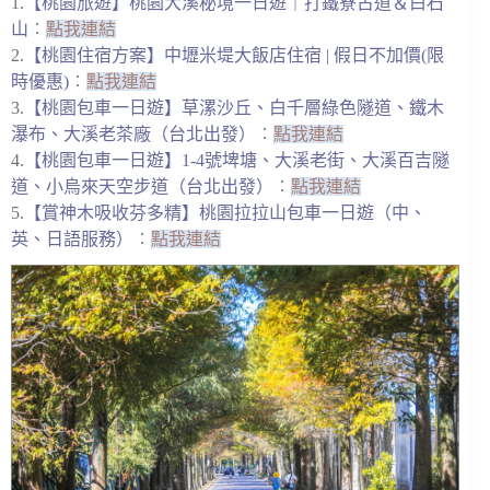
1.
【桃園旅遊】桃園大溪秘境一日遊｜打鐵寮古道＆白石
山
︰
點我連結
2.
【桃園住宿方案】中壢米堤大飯店住宿 | 假日不加價(限
時優惠)
︰
點我連結
3.
【桃園包車一日遊】草漯沙丘、白千層綠色隧道、鐵木
瀑布、大溪老茶廠（台北出發）
︰
點我連結
4.
【桃園包車一日遊】1-4號埤塘、大溪老街、大溪百吉隧
道、小烏來天空步道（台北出發）
︰
點我連結
5.
【賞神木吸收芬多精】桃園拉拉山包車一日遊（中、
英、日語服務）
︰
點我連結