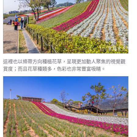
這裡也以條帶方向種植花草，呈現更加動人聚焦的視覺觀
賞度；而且花草種類多，色彩也非常豐富吸睛。