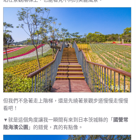
但我們不急著走上階梯，還是先繞著景觀步道慢慢走慢慢
看吧！
▼就是這個角度讓我一瞬間有來到日本茨城縣的「
國營常
陸海濱公園
」的錯覺，真的有點像。