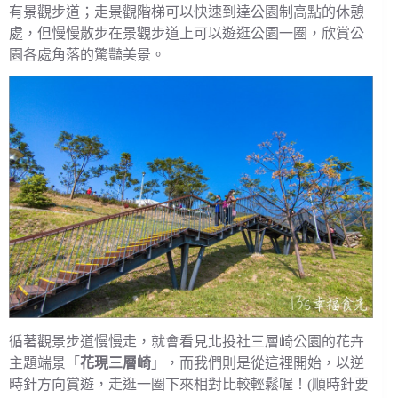
有景觀步道；走景觀階梯可以快速到達公園制高點的休憩
處，但慢慢散步在景觀步道上可以遊逛公園一圈，欣賞公
園各處角落的驚豔美景。
循著觀景步道慢慢走，就會看見北投社三層崎公園的花卉
主題端景「
花現三層崎
」，而我們則是從這裡開始，以逆
時針方向賞遊，走逛一圈下來相對比較輕鬆喔！(順時針要