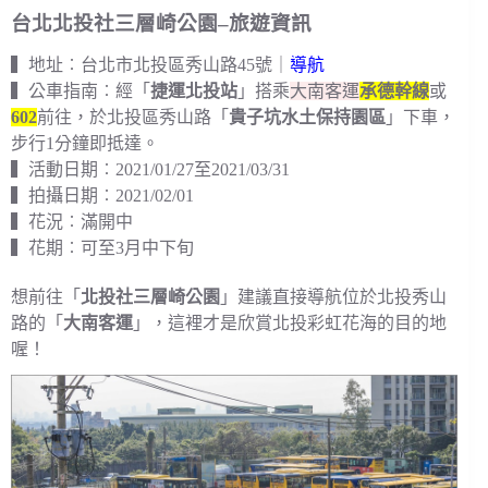
台北北投社三層崎公園–旅遊資訊
▍地址︰台北市北投區秀山路45號｜
導航
▍公車指南︰經「
捷運北投站
」搭乘
大南客運
承德幹線
或
602
前往，於北投區秀山路「
貴子坑水土保持園區
」下車，
步行1分鐘即抵達。
▍活動日期︰2021/01/27至2021/03/31
▍拍攝日期︰2021/02/01
▍花況︰滿開中
▍花期︰可至3月中下旬
想前往「
北投社三層崎公園
」建議直接導航位於北投秀山
路的「
大南客運
」，這裡才是欣賞北投彩虹花海的目的地
喔！