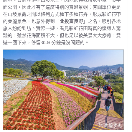
園地。公園座落在山坡地上，因地形特殊所以不像一般平
面公園，因此才有了這麼特別的賞遊景觀；有關單位更是
在山坡景觀之間以條列方式種下多種花卉，形成彩虹花帶
的美麗景色，也意外得到「
北投富良野
」之名，吸引各地
旅人紛紛到訪。實際一遊，看見彩虹花田時真的蠻讓人驚
豔的，雖然花海面積不大，但也足以被美景大大療癒，賞
遊一圈下來，停留30-60分鐘是沒問題的。