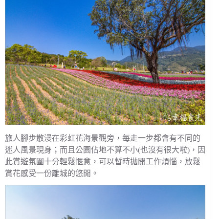
旅人腳步散漫在彩虹花海景觀旁，每走一步都會有不同的
迷人風景現身；而且公園佔地不算不小(也沒有很大啦)，因
此賞遊氛圍十分輕鬆愜意，可以暫時拋開工作煩惱，放鬆
賞花感受一份離城的悠閒。