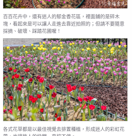
百百花卉中，還有迷人的郁金香花區，裡面鋪的是碎木
塊，看起來是可以讓人走進去靠近拍照的；但請不要隨意
採摘、破壞、踩踏花圃喔！
各式花草都是以最佳視覺去排置種植，形成迷人的彩虹花