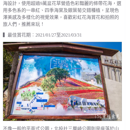
海設計，使用超過9萬盆花草營造色彩豔麗的條帶花海，選
用多色系的一串紅、四季海棠及銀葉菊交錯種植，呈現色
澤美感及多樣化的視覺效果，喜歡彩虹花海賞花和拍照的
旅人們，推薦來玩！
▍最佳賞花期︰2021/01/27至2021/03/31
不像一般的平面式公園，北投社三層崎公園則是座落於山