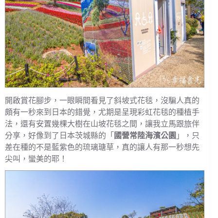
開啟賞花腳步，一眼瞬間看見了斜坡式花毯，沒騙人真的
頗有一秒來到日本的錯覺，尤期是呈現彩虹花毯的種植手
法，還有安置幾棵大樹在山坡花毯之間，讓我立馬跟旅伴
分享，好像到了日本茨城縣的「
國營常陸海濱公園
」，只
差在種的不是藍紫色的琉璃瑭草，真的讓人有那一秒想先
尖叫，蠻美的耶！