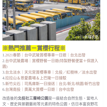
※熱門推薦－賞櫻行程※
1.
2021春節｜台中武陵賞櫻專車一日遊｜台北出發
2.
台中武陵農場｜賞櫻野餐一日遊(特製野餐便當＋保證入
園)
3.
台北淡水｜天元宮賞櫻專車｜北投／紅樹林／淡水出發
4.
拉拉山＆恩愛農場＆上巴陵一日接駁
5.
新竹尖石｜司馬庫斯一日接送｜台北/新北/桃園/新竹出發
6.
台灣南投｜奧萬大賞櫻一日遊｜台中出發
改造後的
北投社三層崎公園
是一座結合自然生態、當地人
文、歷史與景觀藝術等元素的特色公園，仿日本富良野花