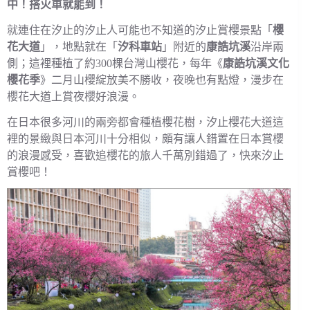
中！搭火車就能到！
就連住在汐止的汐止人可能也不知道的汐止賞櫻景點「
櫻
花大道
」，地點就在「
汐科車站
」附近的
康誥坑溪
沿岸兩
側；這裡種植了約300棵台灣山櫻花，每年《
康誥坑溪文化
櫻花季
》二月山櫻綻放美不勝收，夜晚也有點燈，漫步在
櫻花大道上賞夜櫻好浪漫。
在日本很多河川的兩旁都會種植櫻花樹，汐止櫻花大道這
裡的景緻與日本河川十分相似，頗有讓人錯置在日本賞櫻
的浪漫感受，喜歡追櫻花的旅人千萬別錯過了，快來汐止
賞櫻吧！