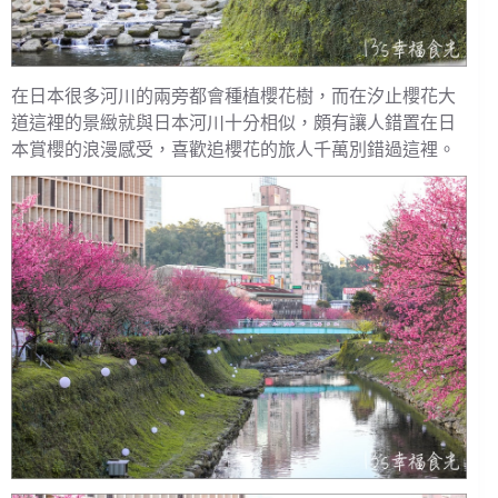
在日本很多河川的兩旁都會種植櫻花樹，而在汐止櫻花大
道這裡的景緻就與日本河川十分相似，頗有讓人錯置在日
本賞櫻的浪漫感受，喜歡追櫻花的旅人千萬別錯過這裡。