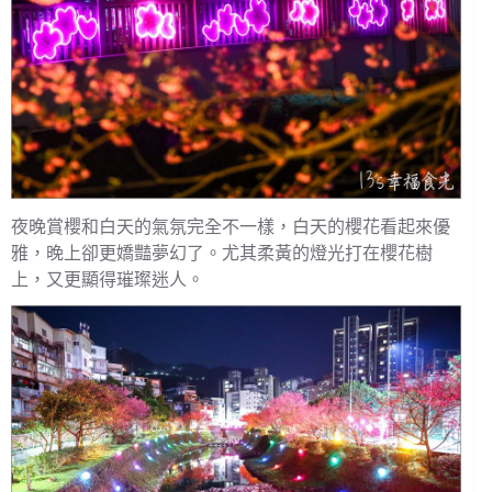
夜晚賞櫻和白天的氣氛完全不一樣，白天的櫻花看起來優
雅，晚上卻更嬌豔夢幻了。尤其柔黃的燈光打在櫻花樹
上，又更顯得璀璨迷人。