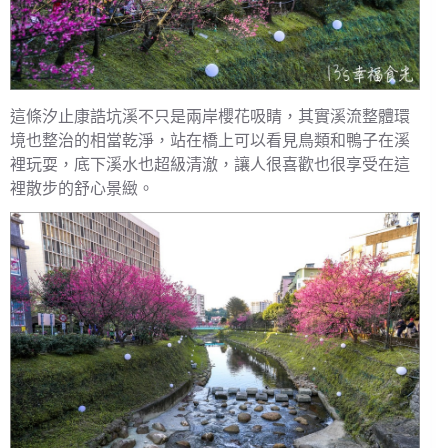
這條汐止康誥坑溪不只是兩岸櫻花吸睛，其實溪流整體環
境也整治的相當乾淨，站在橋上可以看見鳥類和鴨子在溪
裡玩耍，底下溪水也超級清澈，讓人很喜歡也很享受在這
裡散步的舒心景緻。