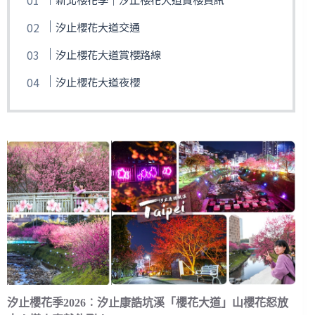
汐止櫻花大道交通
汐止櫻花大道賞櫻路線
汐止櫻花大道夜櫻
汐止櫻花季2026︰汐止康誥坑溪「櫻花大道」山櫻花怒放