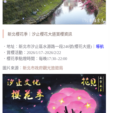
新北櫻花季｜汐止櫻花大道賞櫻資訊
．地址︰新北市汐止區水源路一段246號(櫻花大道)｜
導航
．賞櫻活動︰2026/1/17–2026/2/22
．櫻花季點燈時間︰每晚17:30–22:00
圖片來源︰
新北市政府觀光旅遊局