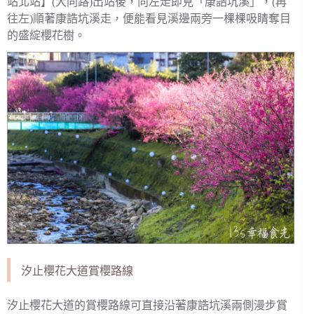
站北站】(大同路)出站後，向左走即見「康誥坑溪」，(再
往左)順著康誥坑溪走，便能看見溪邊兩旁一棵棵吸睛奪目
的盛綻櫻花樹。
汐止櫻花大道賞櫻路線
汐止櫻花大道的賞櫻路線可直接沿著康誥坑溪兩側漫步賞