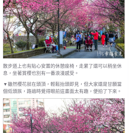
散步道上也有貼心安置的休憩座椅，走累了還可以稍坐休
息，坐著賞櫻也別有一番浪漫感受。
▼雖然櫻花就在頭頂，輕鬆抬頭即見，但大家還是甘願當
個低頭族，路過時覺得眼前這畫面太有趣，便拍了下來。