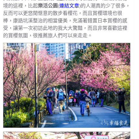
境的這裡，比起
樂活公園
(
連結文章
)的人潮真的少了很多，
反而可以更悠閒愜意的散步看櫻花，而且賞櫻環境也很
棒，康誥坑溪整治的相當優美，充滿著錯置日本賞櫻的感
受，讓第一次初訪此地的我大大驚豔，而且非常喜歡這裡
的賞櫻氛圍，很推薦旅人們可以來走走。