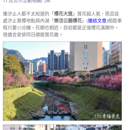
11.
台北市立動物園門票
連汐止人都不太知道的「
櫻花大道
」賞花超人氣，而且這
處汐止賞櫻地點與內湖「
樂活公園櫻花
」(
連結文章
)相距車
程只要15分鐘，花期也相近，目前都是正值櫻花滿開中，
很適合安排同日順遊賞花趣。