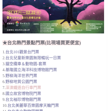
★台北熱門景點門票(比現場買更便宜)
1.
台北101觀景台門票
2.
台北兒童新樂園無限暢玩一日票
3.
貓空纜車＆動物園-套票
4.
基隆國立海洋科技博物館門票
5.
野柳海洋世界門票
6.
野柳地質公園門票
7.
深澳鐵道自行車門票
8.
國立故宮博物院門票
9.
台北袖珍博物館門票
10.
台北美麗華百樂園摩天輪門票