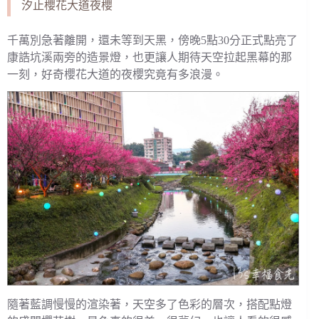
汐止櫻花大道夜櫻
千萬別急著離開，還未等到天黑，傍晚5點30分正式點亮了
康誥坑溪兩旁的造景燈，也更讓人期待天空拉起黑幕的那
一刻，好奇櫻花大道的夜櫻究竟有多浪漫。
隨著藍調慢慢的渲染著，天空多了色彩的層次，搭配點燈