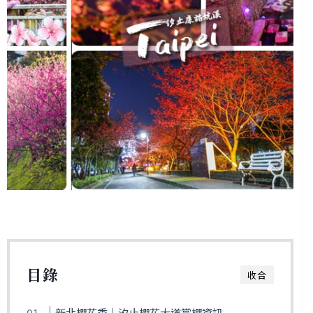
目錄
收合
新北櫻花季｜汐止櫻花大道賞櫻資訊