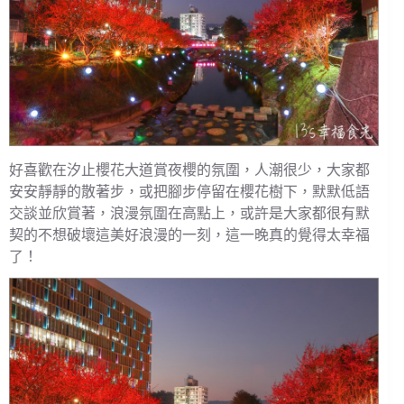
好喜歡在汐止櫻花大道賞夜櫻的氛圍，人潮很少，大家都
安安靜靜的散著步，或把腳步停留在櫻花樹下，默默低語
交談並欣賞著，浪漫氛圍在高點上，或許是大家都很有默
契的不想破壞這美好浪漫的一刻，這一晚真的覺得太幸福
了！