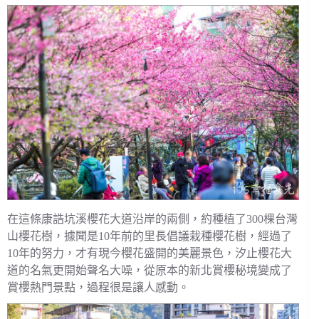
在這條康誥坑溪櫻花大道沿岸的兩側，約種植了300棵台灣
山櫻花樹，據聞是10年前的里長倡議栽種櫻花樹，經過了
10年的努力，才有現今櫻花盛開的美麗景色，汐止櫻花大
道的名氣更開始聲名大噪，從原本的新北賞櫻秘境變成了
賞櫻熱門景點，過程很是讓人感動。