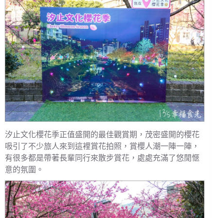
汐止文化櫻花季正值盛開的最佳觀賞期，茂密盛開的櫻花
吸引了不少旅人來到這裡賞花拍照，賞櫻人潮一陣一陣，
有很多都是帶著長輩同行來散步賞花，處處充滿了悠閒愜
意的氛圍。