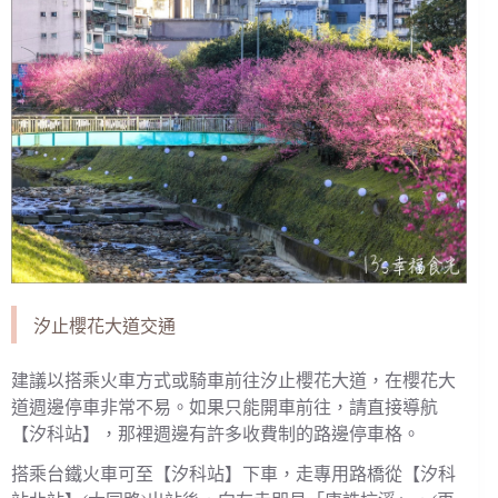
汐止櫻花大道交通
建議以搭乘火車方式或騎車前往汐止櫻花大道，在櫻花大
道週邊停車非常不易。如果只能開車前往，請直接導航
【汐科站】，那裡週邊有許多收費制的路邊停車格。
搭乘台鐵火車可至【汐科站】下車，走專用路橋從【汐科