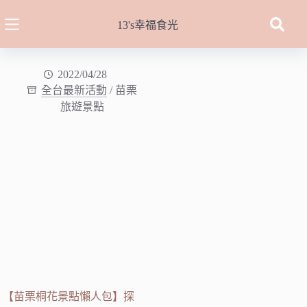
跳
至
13's幸福食光
主
要
內
2022/04/28
全台最新活動
/
苗栗
容
旅遊景點
【苗栗桐花景點懶人包】探