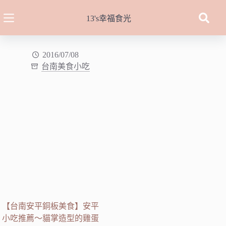
跳
至
13's幸福食光
主
要
內
2016/07/08
台南美食小吃
容
【台南安平銅板美食】安平
小吃推薦～貓掌造型的雞蛋