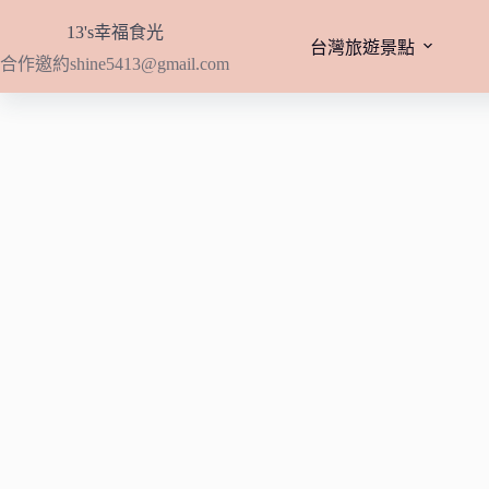
跳
13's幸福食光
至
台灣旅遊景點
合作邀約
shine5413@gmail.com
主
要
內
容