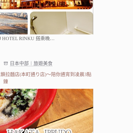
HOTEL RINKU 搭乘晚…
日本中部︱旅遊美食
鎖拉麵店(本町通り店)～陪你通宵到凌晨3點
鐘