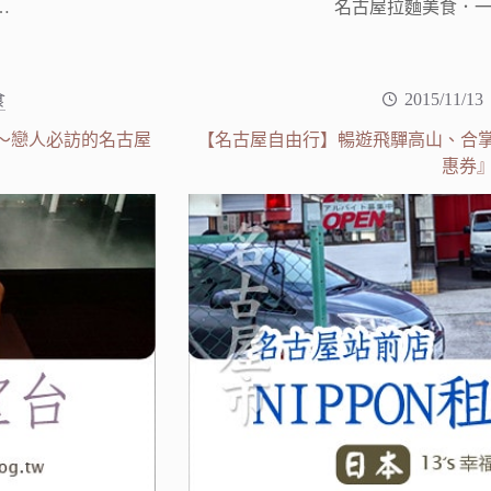
…
名古屋拉麵美食．一
食
2015/11/13
望台』～戀人必訪的名古屋
【名古屋自由行】暢遊飛驒高山、合掌
惠券