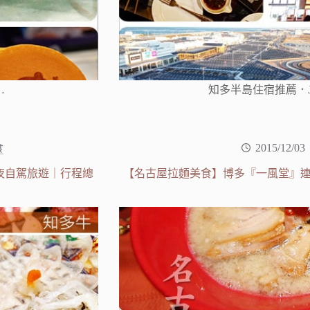
…
知多半島住宿推薦．J 
食
2015/12/03
夜自駕旅遊｜行程總
【名古屋拉麵美食】博多『一風堂』連