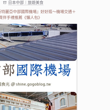
日本中部︱旅遊美食
新特麗亞中部國際機場』好好逛～機場交通＋
買伴手禮推薦《懶人包》