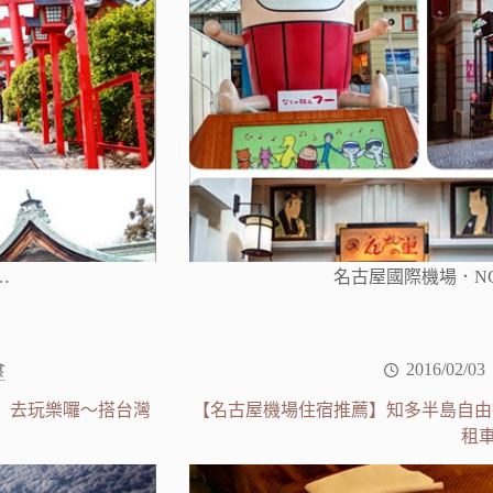
…
名古屋國際機場．N
食
2016/02/03
航』去玩樂囉～搭台灣
【名古屋機場住宿推薦】知多半島自由行～入
租