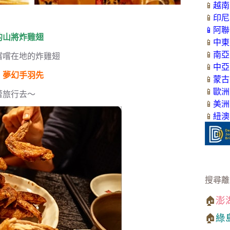
📱
越南
📱
印尼
📱
阿聯
的山將炸雞翅
📱
中東
📱
南亞
嚐嚐在地的炸雞翅
📱
中亞
』夢幻手羽先
📱
蒙古
📱
歐洲
蕾旅行去～
📱
美洲
📱
紐澳
搜尋離
🏠
澎
🏠
綠