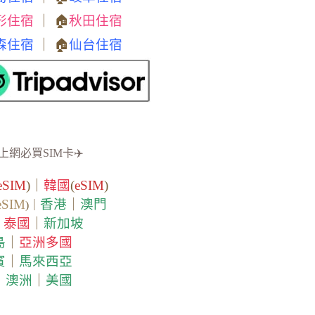
形住宿
｜ 🏠
秋田住宿
森住宿
｜ 🏠
仙台住宿
上網必買SIM卡✈️
eSIM
)｜
韓國
(
eSIM
)
eSIM
香港
｜
澳門
)｜
泰國
｜
新加坡
｜
島
｜
亞洲多國
賓
｜
馬來西亞
｜
澳洲
｜
美國