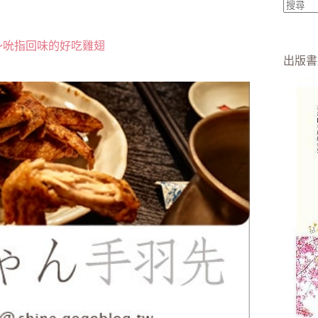
找
不
～吮指回味的好吃雞翅
到
出版書
符
合
條
件
的
結
果