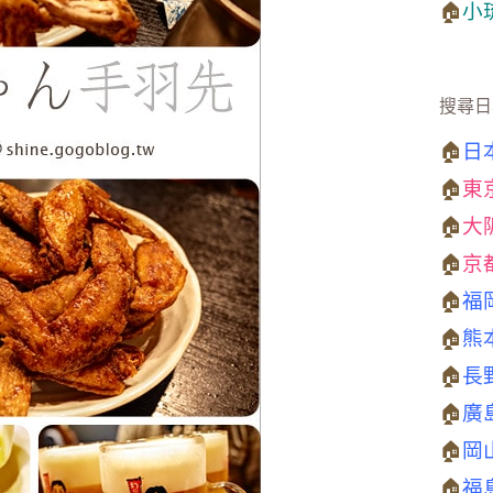
🏠
小
搜尋日
🏠
日
🏠
東
🏠
大
🏠
京
🏠
福
🏠
熊
🏠
長
🏠
廣
🏠
岡
🏠
福