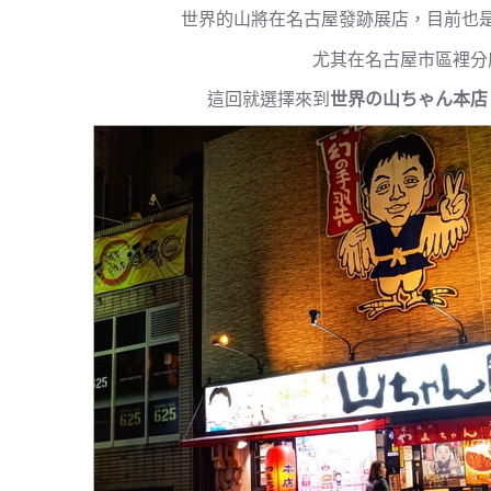
世界的山將在名古屋發跡展店，目前也
尤其在名古屋市區裡分
這回就選擇來到
世界の山ちゃん本店