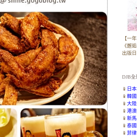
【一年
《邂逅
出版日：2
DJB全
📱
日本
📱
韓國
📱
大陸
📱
港澳
📱
新馬
📱
泰國
📱
菲律