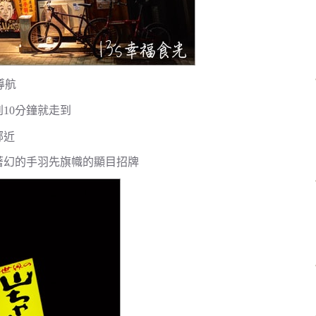
導航
10分鐘就走到
鄰近
著幻的手羽先旗幟的顯目招牌