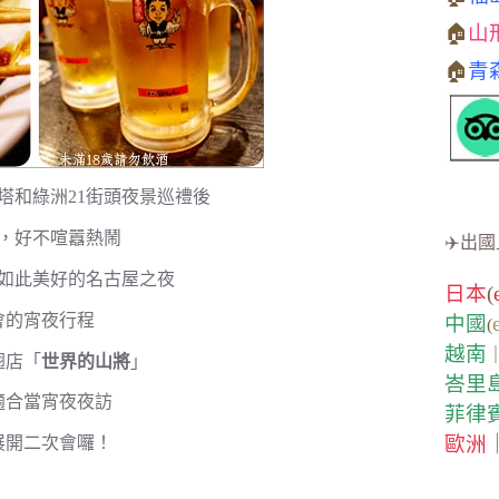
🏠
山
🏠
青
塔和綠洲21街頭夜景巡禮後
，好不喧囂熱鬧
✈️出國
如此美好的名古屋之夜
日本
(
會的宵夜行程
中國
(
越南
翅店「
世界的山將
」
峇里
適合當宵夜夜訪
菲律
歐洲
展開二次會囉！