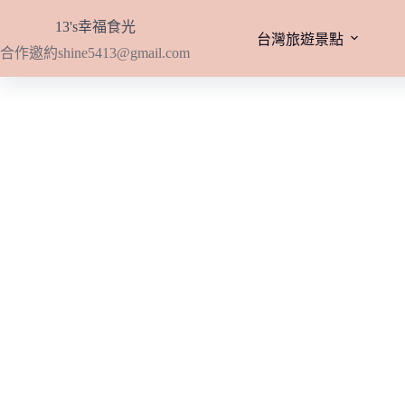
跳
13's幸福食光
至
台灣旅遊景點
合作邀約
shine5413@gmail.com
主
要
內
容