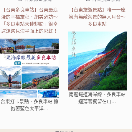
【台東多良車站】台東最浪
【台東旅遊景點】唯一一座
漫的幸福旅程．網美必訪～
擁有無敵海景的無人月台～
「多良車站天使翅膀」很幸
多良車站
運還遇見海平面上的彩虹！
南迴鐵道海岸線．多良車站
台東打卡景點．多良車站 擁
迴蕩著獨留在山…
抱著藍色太平洋…