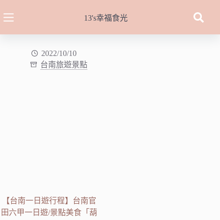
跳
至
13's幸福食光
主
要
內
2022/10/10
台南旅遊景點
容
【台南一日遊行程】台南官
田六甲一日遊/景點美食「葫