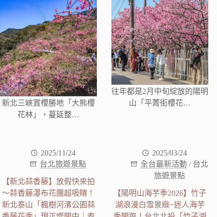
往年都是2月中旬綻放的陽明
新北三峽賞櫻勝地「大熊櫻
山「平菁街櫻花…
花林」，蔓延整…
2025/11/24
2025/03/24
台北旅遊景點
全台最新活動
/
台北
旅遊景點
【新北蒜香藤】放假快來拍
～蒜香藤瀑布花團超吸睛！
【陽明山海芋季2026】竹子
新北泰山「楓樹河濱公園蒜
湖浪漫白雪景緻~迷人海芋
香藤花季」現正燦開中｜泰
季開跑！台北北投「竹子湖