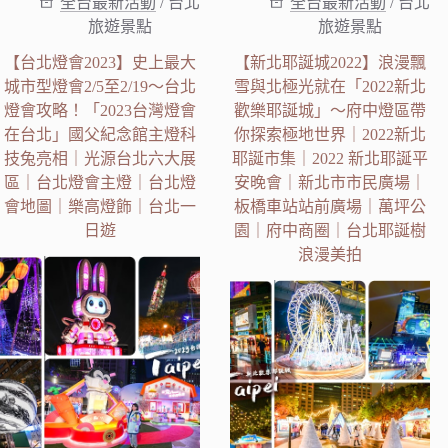
全台最新活動
/
台北
全台最新活動
/
台北
旅遊景點
旅遊景點
【台北燈會2023】史上最大
【新北耶誕城2022】浪漫飄
城市型燈會2/5至2/19～台北
雪與北極光就在「2022新北
燈會攻略！「2023台灣燈會
歡樂耶誕城」～府中燈區帶
在台北」國父紀念館主燈科
你探索極地世界｜2022新北
技兔亮相｜光源台北六大展
耶誕市集｜2022 新北耶誕平
區｜台北燈會主燈｜台北燈
安晚會｜新北市市民廣場｜
會地圖｜樂高燈飾｜台北一
板橋車站站前廣場｜萬坪公
日遊
園｜府中商圈｜台北耶誕樹
浪漫美拍