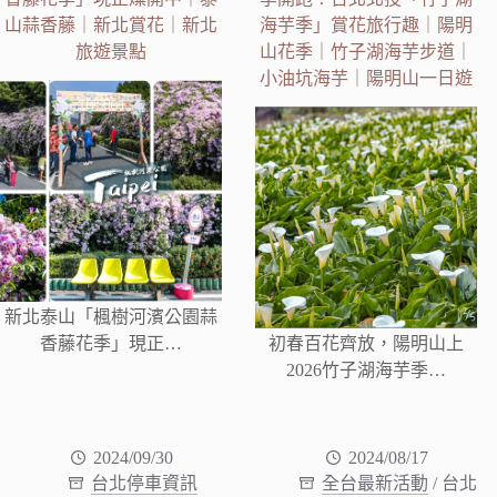
山蒜香藤｜新北賞花｜新北
海芋季」賞花旅行趣｜陽明
旅遊景點
山花季｜竹子湖海芋步道｜
小油坑海芋｜陽明山一日遊
新北泰山「楓樹河濱公園蒜
香藤花季」現正…
初春百花齊放，陽明山上
2026竹子湖海芋季…
2024/09/30
2024/08/17
台北停車資訊
全台最新活動
/
台北