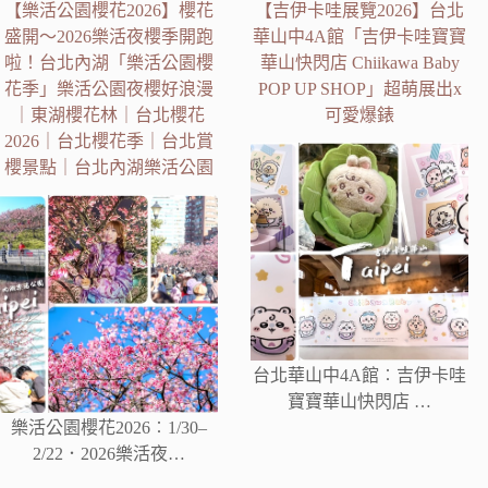
【樂活公園櫻花2026】櫻花
【吉伊卡哇展覽2026】台北
盛開～2026樂活夜櫻季開跑
華山中4A館「吉伊卡哇寶寶
啦！台北內湖「樂活公園櫻
華山快閃店 Chiikawa Baby
花季」樂活公園夜櫻好浪漫
POP UP SHOP」超萌展出x
｜東湖櫻花林｜台北櫻花
可愛爆錶
2026｜台北櫻花季｜台北賞
櫻景點｜台北內湖樂活公園
台北華山中4A館︰吉伊卡哇
寶寶華山快閃店 …
樂活公園櫻花2026︰1/30–
2/22．2026樂活夜…