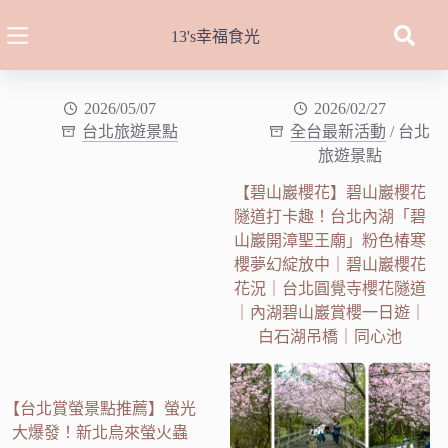
跳
至
13's幸福食光
主
要
內
2026/05/07
2026/02/27
台北旅遊景點
全台最新活動
/
台北
容
旅遊景點
【碧山巖櫻花】碧山巖櫻花
隧道打卡趣！台北內湖「碧
山巖開漳聖王廟」粉色椿寒
櫻夢幻綻放中｜碧山巖櫻花
花況｜台北圓覺寺櫻花隧道
｜內湖碧山巖賞櫻一日遊｜
白石湖吊橋｜同心池
【台北賞螢景點推薦】螢光
大爆發！新北烏來螢火蟲