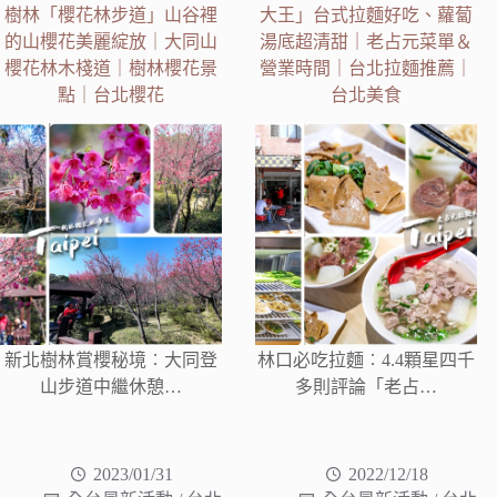
樹林「櫻花林步道」山谷裡
大王」台式拉麵好吃、蘿蔔
的山櫻花美麗綻放｜大同山
湯底超清甜｜老占元菜單＆
櫻花林木棧道｜樹林櫻花景
營業時間｜台北拉麵推薦｜
點｜台北櫻花
台北美食
新北樹林賞櫻秘境︰大同登
林口必吃拉麵︰4.4顆星四千
山步道中繼休憩…
多則評論「老占…
2023/01/31
2022/12/18