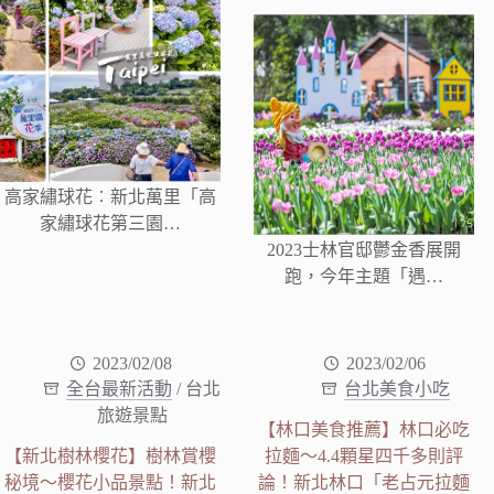
高家繡球花︰新北萬里「高
家繡球花第三園…
2023士林官邸鬱金香展開
跑，今年主題「遇…
2023/02/08
2023/02/06
全台最新活動
/
台北
台北美食小吃
旅遊景點
【林口美食推薦】林口必吃
【新北樹林櫻花】樹林賞櫻
拉麵～4.4顆星四千多則評
秘境～櫻花小品景點！新北
論！新北林口「老占元拉麵