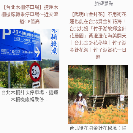
旅遊景點
【台北木柵停車場】捷運木
柵機廠轉乘停車場～近交流
【陽明山金針花】不用衝花
道CP值高
蓮也能在台北賞金針花海！
台北北投「竹子湖故鄉金針
花農園」黃澄澄花海美翻天
｜台北金針花秘境｜竹子湖
金針花海｜竹子湖賞花一日
遊
台北木柵計次停車場．捷運
木柵機廠轉乘停…
台北後花園金針花秘境︰陽