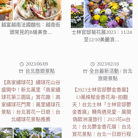
越富越南法國麵包︰越南街
頭常見的B級美食…
士林官邸菊花展2023︰11/24
至12/10美麗浪…
2023/06/09
2023/02/10
台北旅遊景點
全台最新活動
/
台北
旅遊景點
【高家繡球花】繡球花山谷
盛開中！新北萬里「高家繡
【2023士林官邸鬱金香展】
球花第三園區」賞花趣｜高
13萬株郁金香花海~拍翻
家繡球花門票｜萬里繡球花
天！台北士林「士林官邸鬱
景點｜台北賞花一日遊｜台
金香展」轉角遇見愛．展開
北繡球花景點推薦
偽歐洲漫旅行｜2023花in台
北｜台北鬱金香花展｜台北
賞花景點｜台北一日遊行程