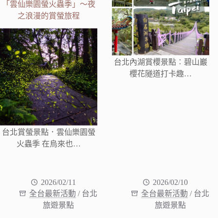
「雲仙樂園螢火蟲季」～夜
之浪漫的賞螢旅程
台北內湖賞櫻景點︰碧山巖
櫻花隧道打卡趣…
台北賞螢景點．雲仙樂園螢
火蟲季 在烏來也…
2026/02/11
2026/02/10
全台最新活動
/
台北
全台最新活動
/
台北
旅遊景點
旅遊景點