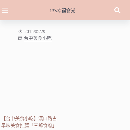
跳
至
13's幸福食光
主
要
內
2015/05/29
台中美食小吃
容
【台中美食小吃】漢口路古
早味美食推薦「三郎食府」