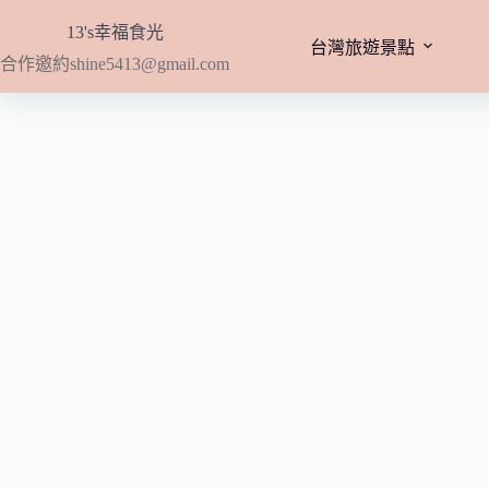
跳
13's幸福食光
至
台灣旅遊景點
合作邀約
shine5413@gmail.com
主
要
內
容