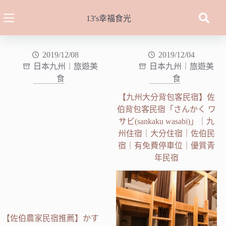
跳
至
13's幸福食光
主
要
內
2019/12/08
2019/12/04
日本九州︱旅遊美
日本九州︱旅遊美
容
食
食
【九州大分背包客民宿】佐
伯背包客民宿「さんかく ワ
サビ(sankaku wasabi)」｜九
州住宿｜大分住宿｜佐伯民
宿｜有免費停車位｜優質青
年民宿
【佐伯農家民宿推薦】かす