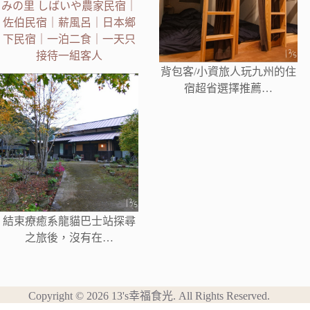
みの里 しばいや農家民宿｜
佐伯民宿｜薪風呂｜日本鄉
下民宿｜一泊二食｜一天只
接待一組客人
背包客/小資旅人玩九州的住
宿超省選擇推薦…
結束療癒系龍貓巴士站探尋
之旅後，沒有在…
Copyright © 2026 13's幸福食光. All Rights Reserved.