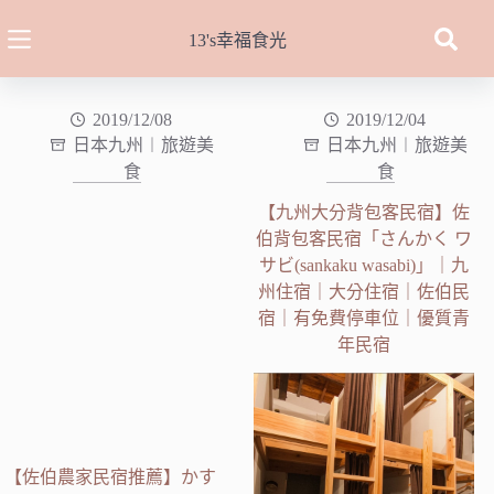
跳
至
13's幸福食光
主
要
內
2019/12/08
2019/12/04
日本九州︱旅遊美
日本九州︱旅遊美
容
食
食
【九州大分背包客民宿】佐
伯背包客民宿「さんかく ワ
サビ(sankaku wasabi)」｜九
州住宿｜大分住宿｜佐伯民
宿｜有免費停車位｜優質青
年民宿
【佐伯農家民宿推薦】かす