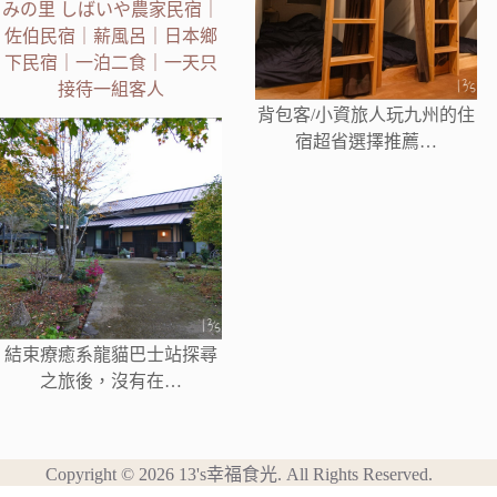
みの里 しばいや農家民宿｜
佐伯民宿｜薪風呂｜日本鄉
下民宿｜一泊二食｜一天只
接待一組客人
背包客/小資旅人玩九州的住
宿超省選擇推薦…
結束療癒系龍貓巴士站探尋
之旅後，沒有在…
Copyright © 2026 13's幸福食光. All Rights Reserved.