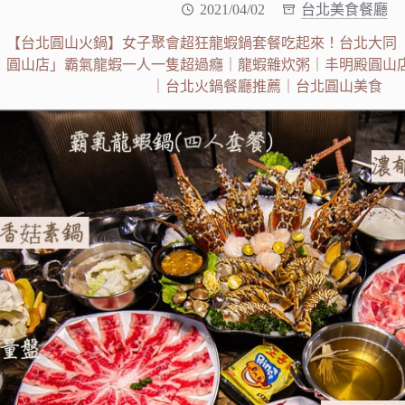
2021/04/02
台北美食餐廳
【台北圓山火鍋】女子聚會超狂龍蝦鍋套餐吃起來！台北大同
圓山店」霸氣龍蝦一人一隻超過癮｜龍蝦雜炊粥｜丰明殿圓山
｜台北火鍋餐廳推薦｜台北圓山美食