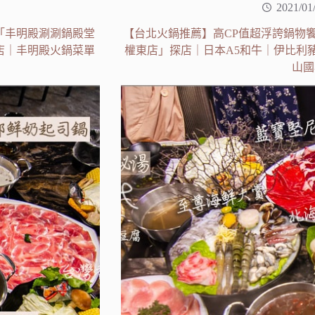
2021/01
「丰明殿涮涮鍋殿堂
【台北火鍋推薦】高CP值超浮誇鍋物
店｜丰明殿火鍋菜單
權東店」探店｜日本A5和牛｜伊比利
山國