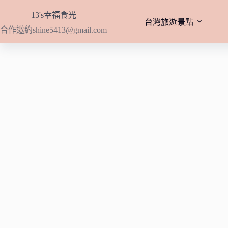
跳
13's幸福食光
至
台灣旅遊景點
合作邀約
shine5413@gmail.com
主
要
內
容