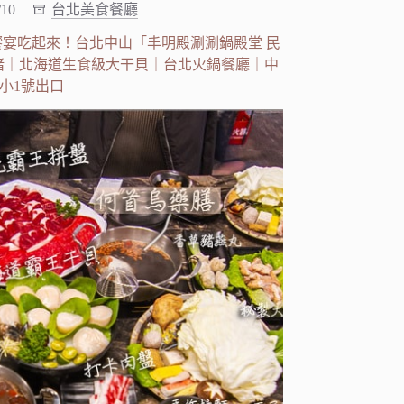
/10
台北美食餐廳
饗宴吃起來！台北中山「丰明殿涮涮鍋殿堂 民
豬｜北海道生食級大干貝｜台北火鍋餐廳｜中
小1號出口