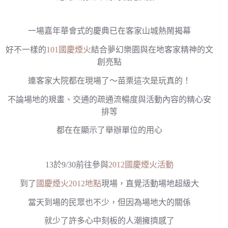
一場嘉年華會式的慶典已在客家山城熱鬧揭幕
好不一樣的
101國慶煙火
結合夢幻樂園與在地客家精神的文
創亮點
連客家大院都在現場了～苗栗這次是玩真的！
不論場地的規畫、交通的疏通流暢度與活動內容的精心安
排等
都在在顯示了舉辦單位的用心
13於9/30前往參與
2012國慶煙火活動
到了
國慶煙火2012地點
現場，直覺活動場地超級大
當天到場的民眾也不少，但因為場地大的關係
就少了許多心中刻板的人潮擁擠感了