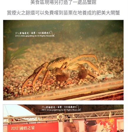
美食區現場另打造了一處品蟹館
賞煙火之餘還可以免費嚐到苗栗在地養成的肥美大閘蟹