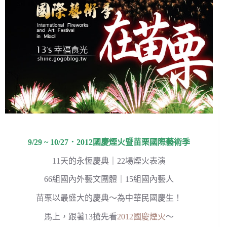
9/29 ~ 10/27．
2012國慶煙火暨苗栗國際藝術季
11天的永恆慶典｜22場煙火表演
66組國內外藝文團體｜15組國內藝人
苗栗以最盛大的慶典～為中華民國慶生！
馬上，跟著13搶先看
2012國慶煙火
～