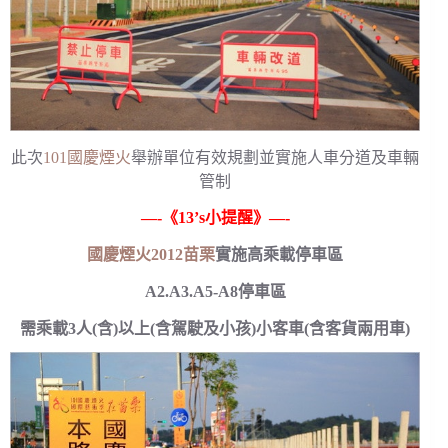
此次
101國慶煙火
舉辦單位有效規劃並實施人車分道及車輛
管制
—-《13’s小提醒》—-
國慶煙火2012苗栗
實施高乘載停車區
A2.A3.A5-A8停車區
需乘載3人(含)以上(含駕駛及小孩)小客車(含客貨兩用車)