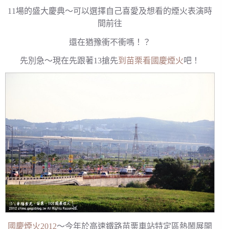
11場的盛大慶典～可以選擇自己喜愛及想看的煙火表演時
間前往
還在猶豫衝不衝嗎！？
先別急～現在先跟著13搶先
到苗栗看國慶煙火
吧！
國慶煙火2012
～今年於高速鐵路苗栗車站特定區熱鬧展開