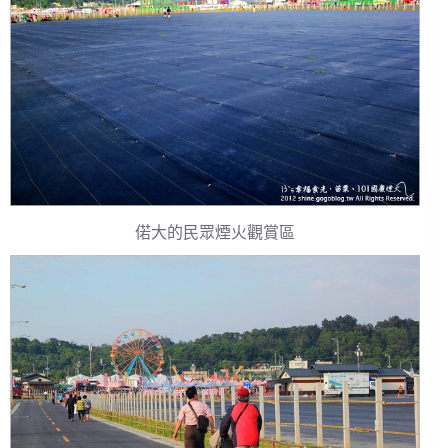
偌大的民眾煙火觀賞區