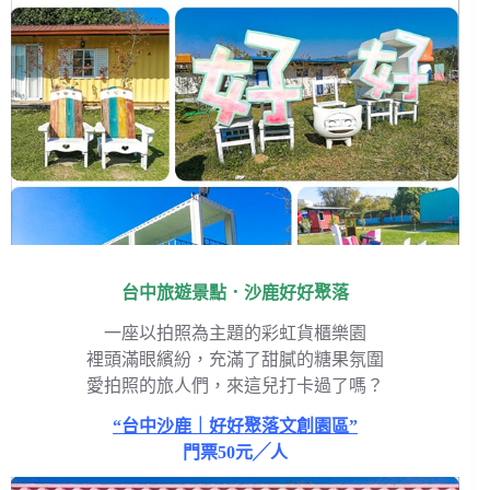
台中旅遊景點．沙鹿好好聚落
一座以拍照為主題的彩虹貨櫃樂園
裡頭滿眼繽紛，充滿了甜膩的糖果氛圍
愛拍照的旅人們，來這兒打卡過了嗎？
“台中沙鹿｜好好聚落文創園區”
門票50元╱人