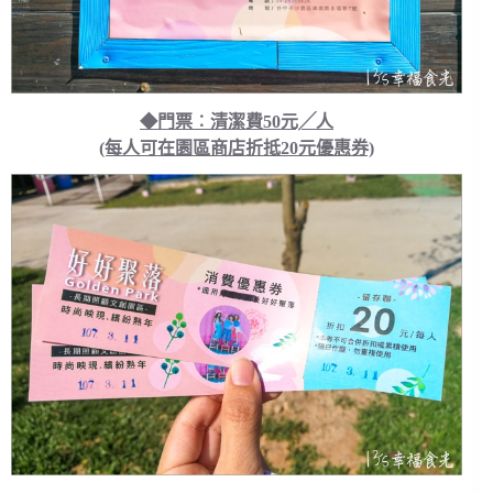
◆門票︰清潔費50元╱人
(每人可在園區商店折抵20元優惠券)