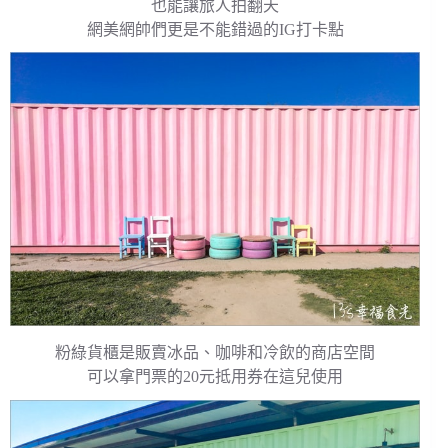
也能讓旅人拍翻天
網美網帥們更是不能錯過的IG打卡點
粉綠貨櫃是販賣冰品、咖啡和冷飲的商店空間
可以拿門票的20元抵用券在這兒使用