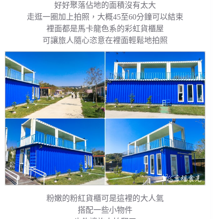
好好聚落佔地的面積沒有太大
走逛一圈加上拍照，大概45至60分鐘可以結束
裡面都是馬卡龍色系的彩虹貨櫃屋
可讓旅人隨心恣意在裡面輕鬆地拍照
粉嫩的粉紅貨櫃可是這裡的大人氣
搭配一些小物件