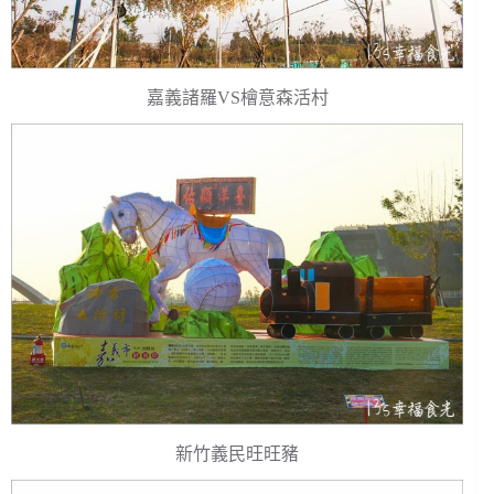
嘉義諸羅VS檜意森活村
新竹義民旺旺豬