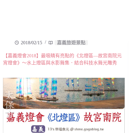
2018/02/15
嘉義旅遊景點
【嘉義燈會2018】最吸睛有亮點的《北燈區—故宮南院元
宵燈會》～水上燈區與水影舞集．結合科技水舞光雕秀