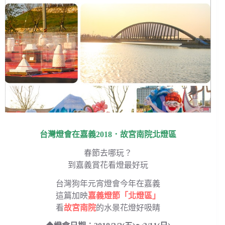
台灣燈會在嘉義2018．故宮南院北燈區
春節去哪玩？
到嘉義賞花看燈最好玩
台灣狗年元宵燈會今年在嘉義
這篇加映
嘉義燈節「北燈區」
看
故宮南院
的水景花燈好吸睛