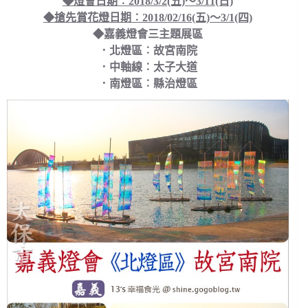
◆燈會日期︰2018/3/2(五)～3/11(日)
◆搶先賞花燈日期︰2018/02/16(五)～3/1(四)
◆嘉義燈會三主題展區
．北燈區︰故宮南院
．中軸線︰太子大道
．南燈區︰縣治燈區