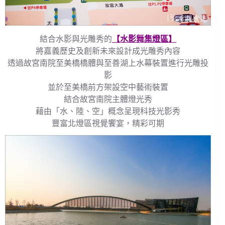
結合水影與光雕秀的
【水影舞集燈區】
將嘉義歷史及創新未來設計成光雕秀內容
透過故宮南院至美橋橋體與至善湖上水幕裝置進行光雕投
影
並於至美橋前方架設空中藝術裝置
結合故宮南院主體燈光秀
藉由「水、陸、空」概念呈現科技光影秀
豐富北燈區視覺饗宴，精彩可期