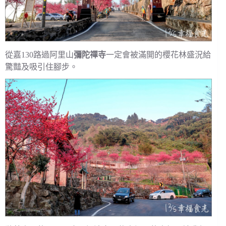
從嘉130路過阿里山
彌陀禪寺
一定會被滿開的櫻花林盛況給
驚豔及吸引住腳步。