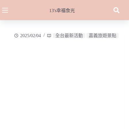
跳
至
13's幸福食光
主
要
內
2025/02/04
全台最新活動
嘉義旅遊景點
容