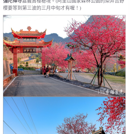
彌陀禪寺
嘉義賞櫻秘境。(阿里山國家森林公園的染井吉野
櫻要等到第三波的三月中旬才有喔！)