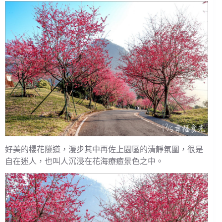
好美的櫻花隧道，漫步其中再佐上園區的清靜氛圍，很是
自在迷人，也叫人沉浸在花海療癒景色之中。