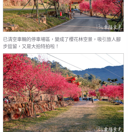
已清空車輛的停車場區，變成了櫻花林空景，吸引旅人腳
步逗留，又是大拍特拍啦！