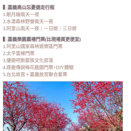
▍嘉義高山忘憂健走行程
1.
眠月線兩天一夜
2.
水漾森林野營兩天一夜
3.
阿里山兩天一夜
｜
一日遊
｜
三日遊
▍嘉義樂園農場門票(比現場買更便宜)
1.
阿里山國家森林遊樂區門票
2.
太平雲梯門票
3.
優遊吧斯鄒族文化部落
4.
逐鹿傳說梅花鹿園門票+DIY體驗
5.
台北故宮＋嘉義故宮聯合套票