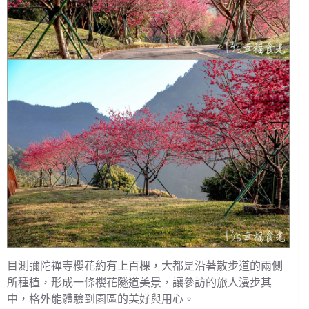
目測彌陀禪寺櫻花約有上百棵，大都是沿著散步道的兩側
所種植，形成一條櫻花隧道美景，讓參訪的旅人漫步其
中，格外能體驗到園區的美好與用心。