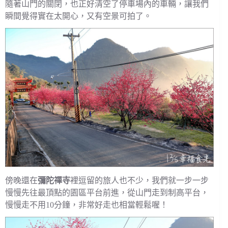
隨著山門的關閉，也正好清空了停車場內的車輛，讓我們
瞬間覺得實在太開心，又有空景可拍了。
傍晚還在
彌陀禪寺
裡逗留的旅人也不少，我們就一步一步
慢慢先往最頂點的園區平台前進，從山門走到制高平台，
慢慢走不用10分鐘，非常好走也相當輕鬆喔！