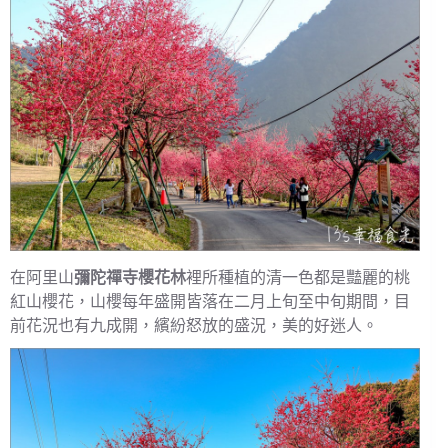
在阿里山
彌陀禪寺櫻花林
裡所種植的清一色都是豔麗的桃
紅山櫻花，山櫻每年盛開皆落在二月上旬至中旬期間，目
前花況也有九成開，繽紛怒放的盛況，美的好迷人。