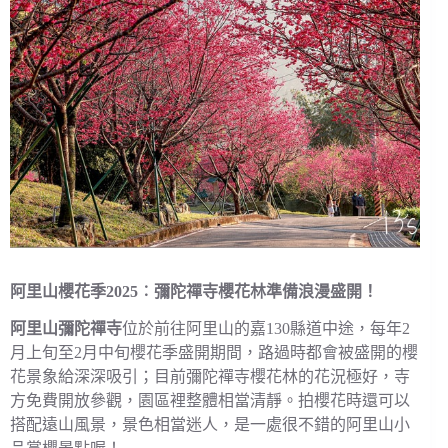
阿里山櫻花季2025︰彌陀禪寺櫻花林準備浪漫盛開！
阿里山彌陀禪寺
位於前往阿里山的嘉130縣道中途，每年2
月上旬至2月中旬櫻花季盛開期間，路過時都會被盛開的櫻
花景象給深深吸引；目前彌陀禪寺櫻花林的花況極好，寺
方免費開放參觀，園區裡整體相當清靜。拍櫻花時還可以
搭配遠山風景，景色相當迷人，是一處很不錯的阿里山小