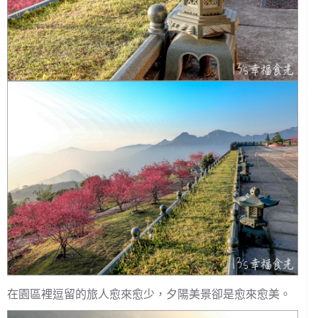
在園區裡逗留的旅人愈來愈少，夕陽美景卻是愈來愈美。