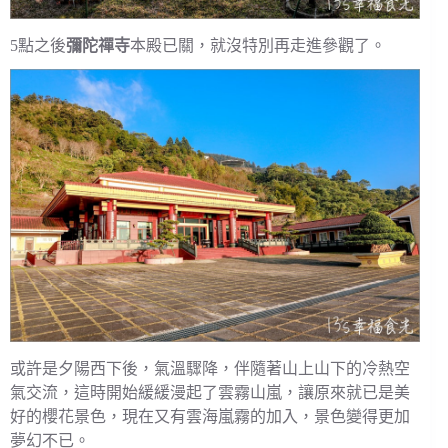
5點之後
彌陀禪寺
本殿已關，就沒特別再走進參觀了。
或許是夕陽西下後，氣溫驟降，伴隨著山上山下的冷熱空
氣交流，這時開始緩緩漫起了雲霧山嵐，讓原來就已是美
好的櫻花景色，現在又有雲海嵐霧的加入，景色變得更加
夢幻不已。