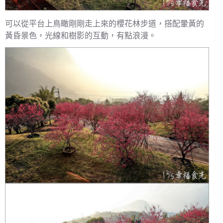
可以從平台上鳥瞰剛剛走上來的櫻花林步道，搭配暈黃的
黃昏景色，光線和樹影的互動，有點浪漫。