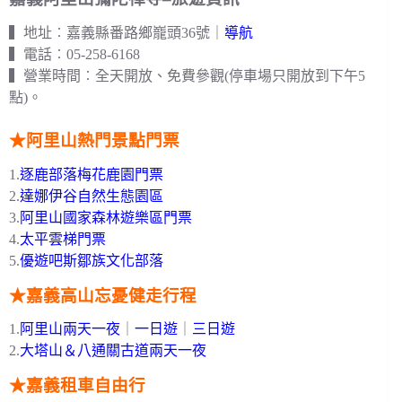
▍地址︰嘉義縣番路鄉巃頭36號｜
導航
▍電話︰05-258-6168
▍營業時間︰全天開放、免費參觀(停車場只開放到下午5
點)。
★阿里山熱門景點門票
1.
逐鹿部落梅花鹿園門票
2.
達娜伊谷自然生態園區
3.
阿里山國家森林遊樂區門票
4.
太平雲梯門票
5.
優遊吧斯鄒族文化部落
★嘉義高山忘憂健走行程
1.
阿里山兩天一夜
｜
一日遊
｜
三日遊
2.
大塔山＆八通關古道兩天一夜
★嘉義租車自由行