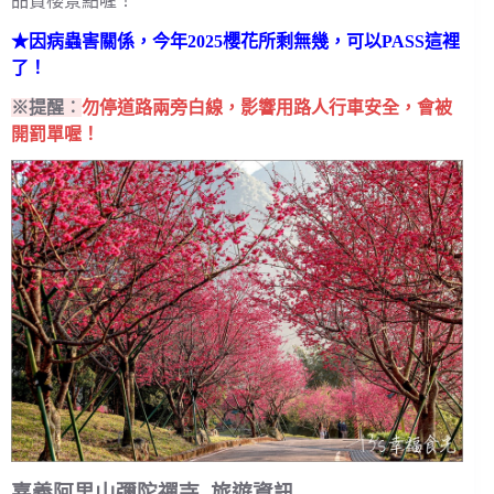
品賞櫻景點喔！
★因病蟲害關係，今年2025櫻花所剩無幾，可以PASS這裡
了！
※提醒︰
勿停道路兩旁白線，影響用路人行車安全，會被
開罰單喔！
嘉義阿里山彌陀禪寺–旅遊資訊