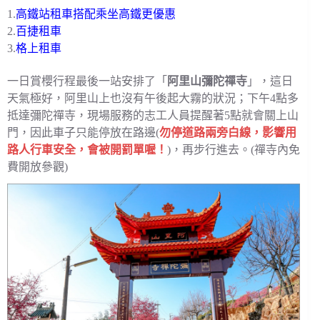
1.
高鐵站租車搭配乘坐高鐵更優惠
2.
百捷租車
3.
格上租車
一日賞櫻行程最後一站安排了「
阿里山彌陀禪寺
」，這日
天氣極好，阿里山上也沒有午後起大霧的狀況；下午4點多
抵達彌陀禪寺，現場服務的志工人員提醒著5點就會關上山
門，因此車子只能停放在路邊(
勿停道路兩旁白線，影響用
路人行車安全，會被開罰單喔！
)，再步行進去。(禪寺內免
費開放參觀)