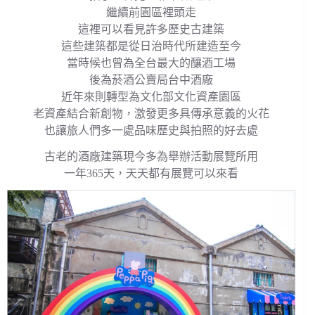
繼續前園區裡頭走
這裡可以看見許多歷史古建築
這些建築都是從日治時代所建造至今
當時候也曾為全台最大的釀酒工場
後為菸酒公賣局台中酒廠
近年來則轉型為文化部文化資產園區
老資產結合新創物，激發更多具傳承意義的火花
也讓旅人們多一處品味歷史與拍照的好去處
古老的酒廠建築現今多為舉辦活動展覽所用
一年365天，天天都有展覽可以來看