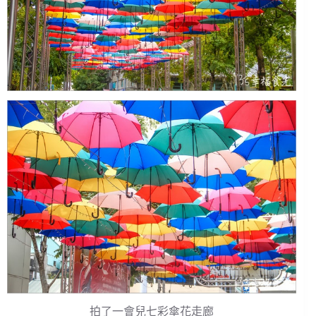
拍了一會兒七彩傘花走廊