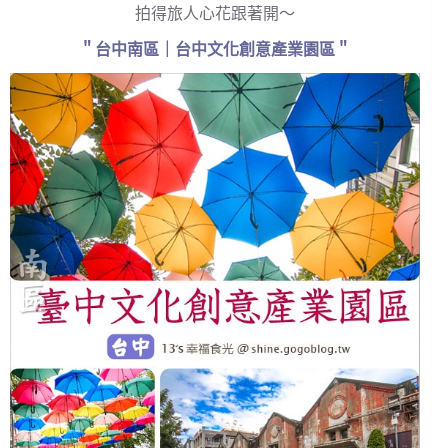
拍得旅人心花跟著開～
＂台中南區｜台中文化創意產業園區＂