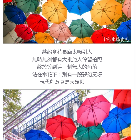
繽紛傘花長廊太吸引人
無時無刻都有大批旅人停留拍照
終於等到這一刻無人的角落
站在傘花下，別有一股夢幻意境
現代創意真是大無限！！