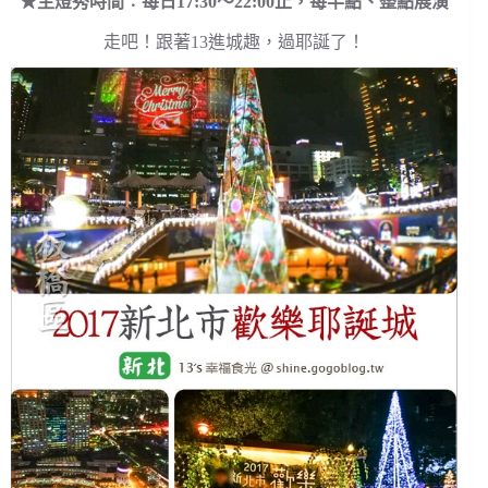
★主燈秀時間︰每日17:30～22:00止，每半點、整點展演
走吧！跟著13進城趣，過耶誕了！