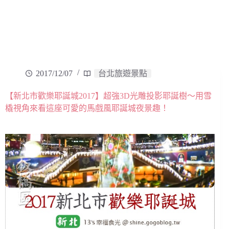
2017/12/07
台北旅遊景點
【新北市歡樂耶誕城2017】超強3D光雕投影耶誕樹～用雪
橇視角來看這座可愛的馬戲風耶誕城夜景趣！