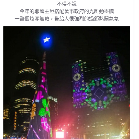
不得不說
今年的耶誕主燈搭配著市政府的光雕動畫牆
一整個炫麗無敵，帶給人很強烈的過節熱鬧氣氛