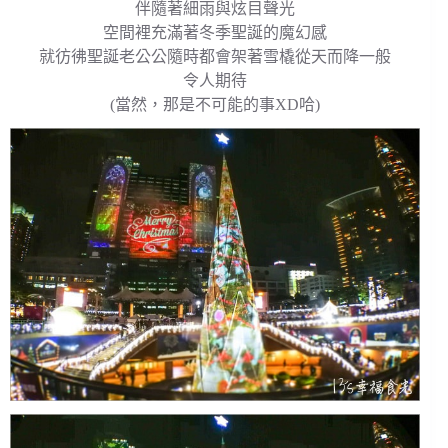
伴隨著細雨與炫目聲光
空間裡充滿著冬季聖誕的魔幻感
就彷彿聖誕老公公隨時都會架著雪橇從天而降一般
令人期待
(當然，那是不可能的事XD哈)