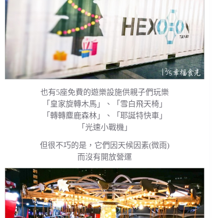
也有5座免費的遊樂設施供親子們玩樂
「皇家旋轉木馬」、「雪白飛天椅」
「轉轉麋鹿森林」、「耶誕特快車」
「光速小戰機」
但很不巧的是，它們因天候因素(微雨)
而沒有開放營運