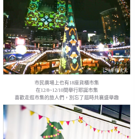
市民廣場上也有18座貨櫃市集
在12/8~12/10間舉行耶誕市集
喜歡走逛市集的旅人們，別忘了屆時共襄盛舉趣