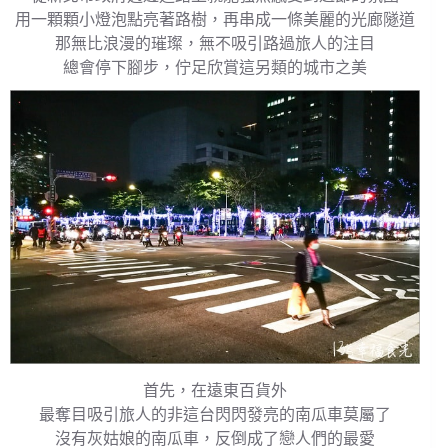
用一顆顆小燈泡點亮著路樹，再串成一條美麗的光廊隧道
那無比浪漫的璀璨，無不吸引路過旅人的注目
總會停下腳步，佇足欣賞這另類的城市之美
首先，在遠東百貨外
最奪目吸引旅人的非這台閃閃發亮的南瓜車莫屬了
沒有灰姑娘的南瓜車，反倒成了戀人們的最愛