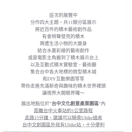
這次的展覽中
分作四大主題，共11類分區展示
將近百件的積木藝術創作品
有會辨聲發亮的積木
周遭生活小物的大變身
結合水墨彩繪的藝術創作
或是電影主角搬到了積木展示台上
以及互動式積木實驗室、藝術廳
集合台中各大地標的微型積木城
和DIY互動樂園等等
帶你走進充滿新奇與趣味的積木世界裡頭
讓視界大開眼界囉～
展出地點位於”
台中文化創意產業園區
“內
距離台中火車站約1公里路程
走路15分鐘，建議可以騎乘Ubike過來
台中文創園區外就有Ubike站，十分便利