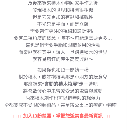
及後來買來積木小物回家手作之後
發現積木的世界和拼圖很相似
但是它又更加的有趣和挑戰性
不光只是平面，而是立體
需要創作專注的視線和設計雷同
要有三視角度的概念，噢不～可能還需要更多…
這也是個需要手腦和眼睛並用的活動
而樂趣就在其中，讓人一旦踏進積木的世界
就容易瘋狂的產生高度興趣～
如果你也和13一開始一樣
對於積木，或許抱持著那是小朋友的玩意兒
那麼請來“
會動的積木特展
"走一遭吧！
將會啟發心中未曾感受過的驚奇與感動
原來積木創作也可以把無限的想像力
全都變成不受限的藝術品，甚至辨公桌上的療癒小物唷！
↓↓↓↓ 加入13粉絲團，掌握旅遊美食最新資訊 ↓↓↓↓