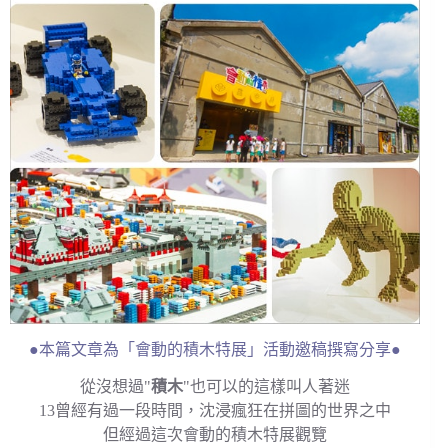
●本篇文章為「會動的積木特展」活動邀稿撰寫分享●
從沒想過"
積木
"也可以的這樣叫人著迷
13曾經有過一段時間，沈浸瘋狂在拼圖的世界之中
但經過這次會動的積木特展觀覽