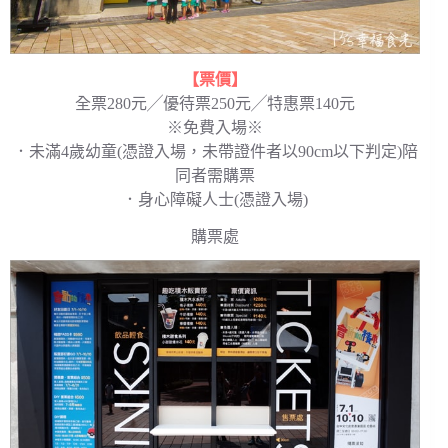
【票價】
全票280元╱優待票250元╱特惠票140元
※免費入場※
．未滿4歲幼童(憑證入場，未帶證件者以90cm以下判定)陪
同者需購票
．身心障礙人士(憑證入場)
購票處