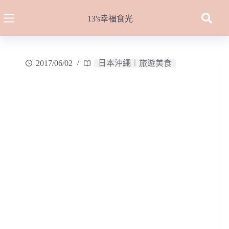
跳
至
13's幸福食光
主
要
內
2017/06/02
日本沖繩︱旅遊美食
容