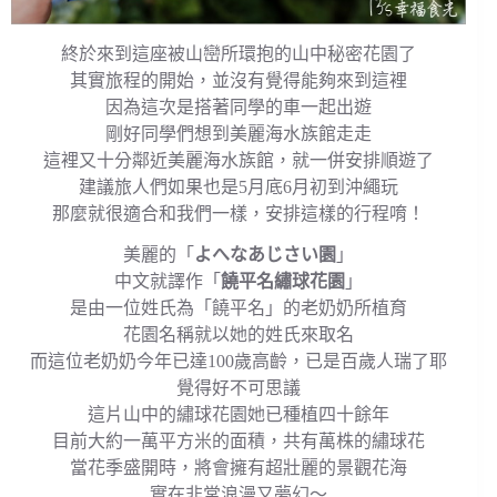
終於來到這座被山巒所環抱的山中秘密花園了
其實旅程的開始，並沒有覺得能夠來到這裡
因為這次是搭著同學的車一起出遊
剛好同學們想到美麗海水族館走走
這裡又十分鄰近美麗海水族館，就一併安排順遊了
建議旅人們如果也是5月底6月初到沖繩玩
那麼就很適合和我們一樣，安排這樣的行程唷！
美麗的「
よへなあじさい園
」
中文就譯作「
饒平名繡球花園
」
是由一位姓氏為「饒平名」的老奶奶所植育
花園名稱就以她的姓氏來取名
而這位老奶奶今年已達100歲高齡，已是百歲人瑞了耶
覺得好不可思議
這片山中的繡球花園她已種植四十餘年
目前大約一萬平方米的面積，共有萬株的繡球花
當花季盛開時，將會擁有超壯麗的景觀花海
實在非常浪漫又夢幻～