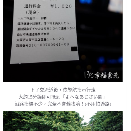
下了交流道後，依導航指示行走
大約15分鐘即可抵到「よへなあじさい園」
沿路指標不少，完全不會難找唷！(不用怕迷路)