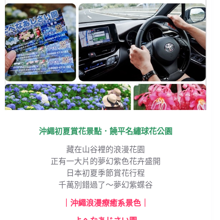
沖繩初夏賞花景點．饒平名繡球花公園
藏在山谷裡的浪漫花園
正有一大片的夢幻紫色花卉盛開
日本初夏季節賞花行程
千萬別錯過了～夢幻紫蝶谷
｜沖繩浪漫療癒系景色｜