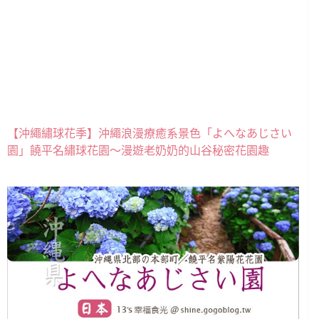
【沖繩繡球花季】沖繩浪漫療癒系景色「よへなあじさい
園」饒平名繡球花園～漫遊老奶奶的山谷秘密花園趣