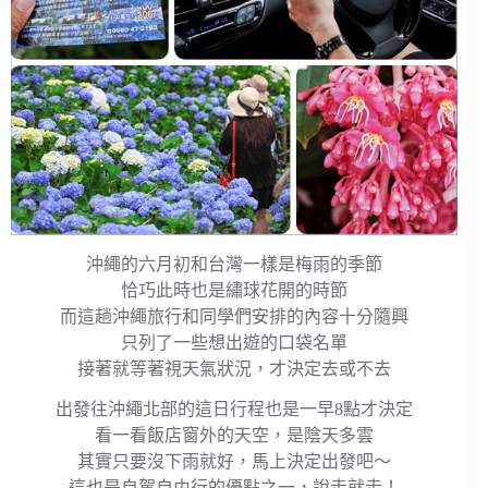
沖繩的六月初和台灣一樣是梅雨的季節
恰巧此時也是繡球花開的時節
而這趟沖繩旅行和同學們安排的內容十分隨興
只列了一些想出遊的口袋名單
接著就等著視天氣狀況，才決定去或不去
出發往沖繩北部的這日行程也是一早8點才決定
看一看飯店窗外的天空，是陰天多雲
其實只要沒下雨就好，馬上決定出發吧～
這也是自駕自由行的優點之一，說走就走！