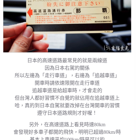
日本的高速道路最常見的就是兩線道
因為日本右駕的關係
所以左邊為「走行車道」，右邊為「追越車道」
開車時請依速限開在走行車道
追越車道是給超車時，才會走的
但台灣人都好習慣不自覺的就佔用在追越車道上
哈，真的到日本自駕就要改掉在台灣開車的習慣
遵守日本道路規則才好喔！
另外，在高速道路上看見時速80km
會發現好多車子都開的飛快，明明已超過80km/時
基本上車速平均100km/時是可以的