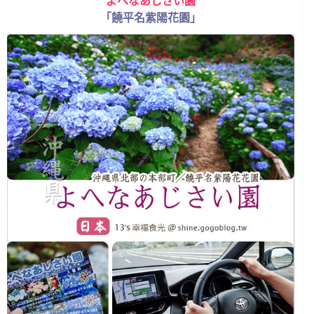
よへなあじさい園
「饒平名紫陽花園」