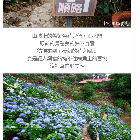
山坡上的藍紫色花兒們，正盛開
眼前的景點美的好不真實
彷彿來到了夢幻的花之國度
真是讓人興奮的掩不住嘴角上的喜悅
這裡真的好美～