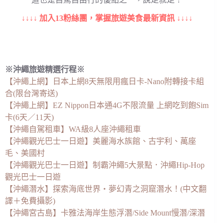
↓↓↓↓ 加入13粉絲團，掌握旅遊美食最新資訊 ↓↓↓↓
※沖繩旅遊精選行程※
【沖繩上網】日本上網8天無限用瘋日卡-Nano附轉接卡組
合(限台灣寄送)
【沖繩上網】EZ Nippon日本通4G不限流量 上網吃到飽Sim
卡(6天／11天)
【沖繩自駕租車】WA級8人座沖繩租車
【沖繩觀光巴士一日遊】美麗海水族館、古宇利、萬座
毛、美國村
【沖繩觀光巴士一日遊】制霸沖繩5大景點．沖繩Hip-Hop
觀光巴士一日遊
【沖繩潛水】探索海底世界・夢幻青之洞窟潛水！(中文翻
譯＋免費攝影)
【沖繩宮古島】卡雅法海岸生態浮潛/Side Mount慢潛/深潛