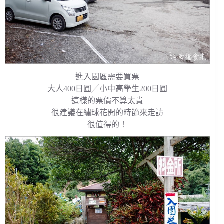
進入園區需要買票
大人400日圓╱小中高學生200日圓
這樣的票價不算太貴
很建議在繡球花開的時節來走訪
很值得的！