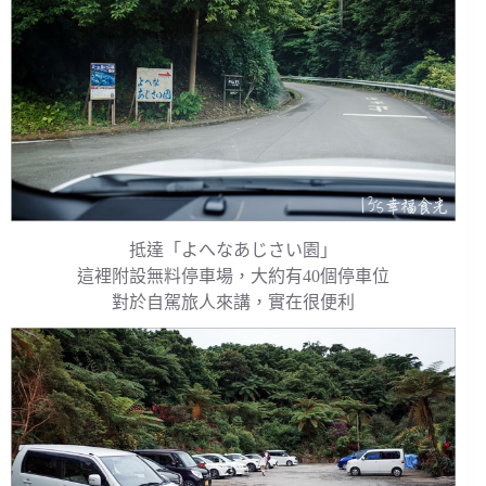
抵達「よへなあじさい園」
這裡附設無料停車場，大約有40個停車位
對於自駕旅人來講，實在很便利