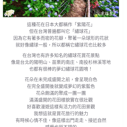
這種花在日本大都稱作「紫陽花」
但在台灣普遍都叫它「繡球花」
因為它有著多而密的花瓣，聚著一朵球形的花狀
就好像繡球一般，所以都稱它繡球花也比較多
在台灣也有許多知名的繡球花賞花景點
像是台北的陽明山、苗栗的南庄、南投杉林溪等地
也都有很棒的夢幻繡球花園唷！
花朵在未完成盛開之前，會呈現白色
在完全盛開後就變成夢幻的紫藍色
花朵飽滿的聚成一團一團
滿滿盛開的花田樣貌實在很壯觀
好喜歡漫遊這樣有活力的花田景觀
我想這就是賞花旅行的魅力
有時候心情不佳，像這樣出門走走、接近自然