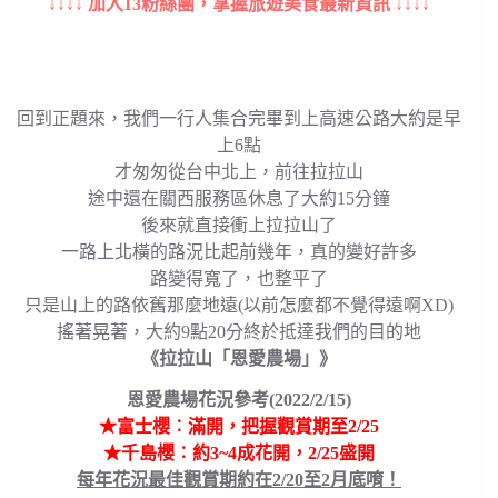
↓↓↓↓ 加入13粉絲團，掌握旅遊美食最新資訊 ↓↓↓↓
回到正題來，我們一行人集合完畢到上高速公路大約是早
上6點
才匆匆從台中北上，前往拉拉山
途中還在關西服務區休息了大約15分鐘
後來就直接衝上拉拉山了
一路上北橫的路況比起前幾年，真的變好許多
路變得寬了，也整平了
只是山上的路依舊那麼地遠(以前怎麼都不覺得遠啊XD)
搖著晃著，大約9點20分終於抵達我們的目的地
《拉拉山「恩愛農場」》
恩愛農場花況參考(2022/2/15)
★富士櫻︰滿開，把握觀賞期至2/25
★千島櫻︰約3~4成花開，2/25盛開
每年花況最佳觀賞期約在2/20至2月底唷！