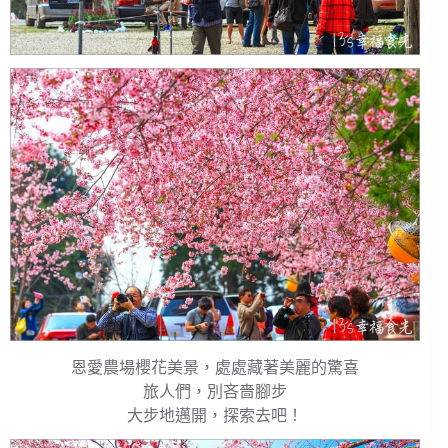
恩愛農場櫻花美景，處處藏著美麗的驚喜
旅人們，別吝嗇腳步
大步地邁開，探索去吧！