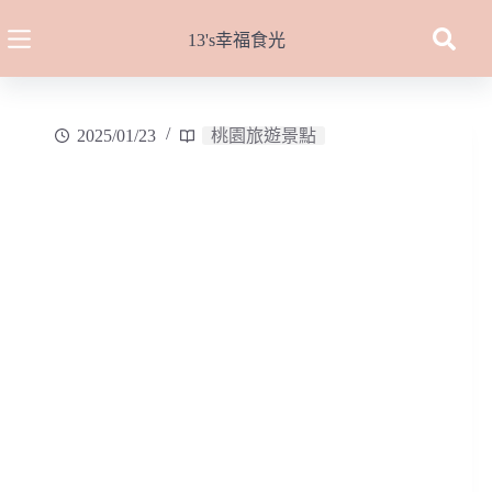
跳
至
13's幸福食光
主
要
內
2025/01/23
桃園旅遊景點
容