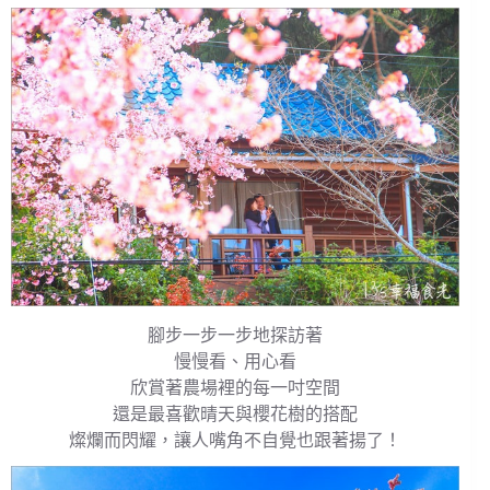
腳步一步一步地探訪著
慢慢看、用心看
欣賞著農場裡的每一吋空間
還是最喜歡晴天與櫻花樹的搭配
燦爛而閃耀，讓人嘴角不自覺也跟著揚了！