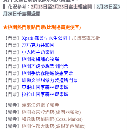
▍花況參考︰
2月15日至2月25日富士櫻盛開
｜
2月25日至3
月20日千島櫻盛開
★桃園熱門景點門票(比現場買更便宜)
【門票】
Xpark 都會型水生公園
｜
加購高鐵75折
【門票】
77巧克力共和國
【門票】
小人國主題樂園
【門票】
桃園楊梅埔心牧場
【門票】
桃園巧虎夢想樂園門票
【門票】
桃園手信霧隱城優惠套票
【門票】
雄獅文具想像力製造所門票
【門票】
東眼山國家森林遊樂區
【門票】
拉拉山國家森林遊樂區
【餐券】
漢來海港電子餐券
【餐券】
桃園喜來登酒店(優廚西餐廳)
【餐券】
和逸飯店桃園館(Cozzi Market)
【餐券】
桃園住都大飯店(波根第西餐廳)