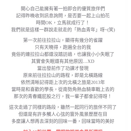
開心自己能擁有著一拍即合的優質旅伴們
記得昨晚收到訊息詢問，是否要一起上山拍花
時間OK，立馬就成行了！
我們就是這樣一群說走就走的「熱血青年」呀~(笑)
第一次前往拉拉山，顯得有幾分的雀躍
只有天曉得，跑遍全台的我
竟俗的連拉拉山都還沒踏訪過，也讓我小小失眠了
其實會失眠還有其他原因…XD
當出發前作了功課才發現
原來前往拉拉山的路程，即是北橫路線
依然清晰記得距上次的北橫之旅是2013年
當時是和喜歡的學長，從南勢角熱血騎車戰上去的
那次的青春鐵屁股之行，我一輩子都會記得呀！
這次走過了同樣的路段，雖然一起同行的旅伴不同了
但還是有許多觸人心弦的窗外風景歷歷在目
多麼讓人想再去深刻的回味一番，回味當時的美好