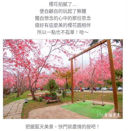
櫻花拍膩了…
便自顧自的玩起了鞦韆
獨自想念的心中的那份思念
還好有這麼美的櫻花園相伴
所以一點也不孤單！哈～
把握藍天美景，快門就盡情的按吧！