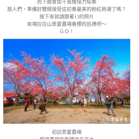
而下週會由千島櫻接力綻美
旅人們，準備好雙眼接受這初春最美的粉紅熱潮了嗎？
接下來就請跟著13的照片
來場拉拉山恩愛農場春櫻的巡禮吧～
ＧＯ！
初訪恩愛農場