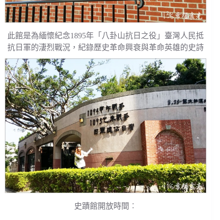
此館是為緬懷紀念1895年「八卦山抗日之役」臺灣人民抵
抗日軍的淒烈戰況，紀錄歷史革命興衰與革命英雄的史詩
史蹟館開放時間︰