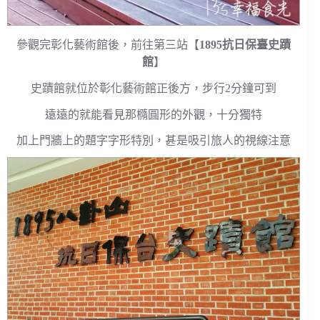
參觀完彰化藝術館後，前往第三站【
1895抗日保臺史蹟
館
】
史蹟館就位於彰化藝術館正後方，步行2分鐘可到
遠遠的就能看見那橢圓形的外觀，十分獨特
加上門牆上的題字字形特別，甚是吸引旅人的視線注意