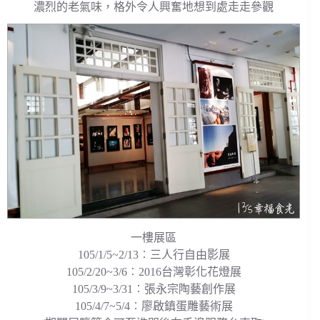
濃烈的老氣味，格外令人興奮地想到處走走參觀
一樓展區
105/1/5~2/13︰三人行自由影展
105/2/20~3/6︰2016台灣彰化花燈展
105/3/9~3/31︰張永宗陶藝創作展
105/4/7~5/4︰廖啟鎮蛋雕藝術展