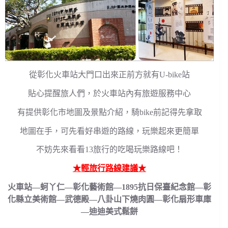
從彰化火車站大門口出來正前方就有U-bike站
貼心提醒旅人們，於火車站內有旅遊服務中心
有提供彰化市地圖及景點介紹，騎bike前記得先拿取
地圖在手，可先看好串遊的路線，玩樂起來更簡單
不妨先來看看13旅行的吃喝玩樂路線吧！
★輕旅行路線建議★
火車站—蚵丫仁—彰化藝術館—1895抗日保臺紀念館—彰
化縣立美術館—武德殿—八卦山下燒肉圓—彰化扇形車庫
—迪迪美式鬆餅