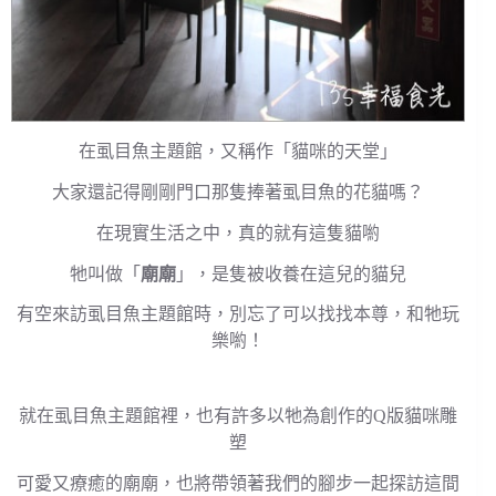
在虱目魚主題館，又稱作「貓咪的天堂」
大家還記得剛剛門口那隻捧著虱目魚的花貓嗎？
在現實生活之中，真的就有這隻貓喲
牠叫做「
廟廟
」，是隻被收養在這兒的貓兒
有空來訪虱目魚主題館時，別忘了可以找找本尊，和牠玩
樂喲！
就在虱目魚主題館裡，也有許多以牠為創作的Q版貓咪雕
塑
可愛又療癒的廟廟，也將帶領著我們的腳步一起探訪這間