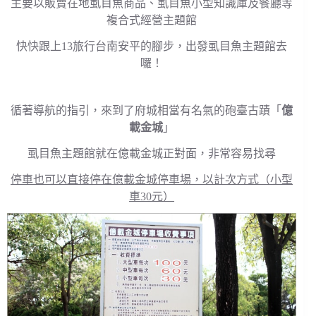
主要以販賣在地虱目魚商品、虱目魚小型知識庫及餐廳等
複合式經營主題館
快快跟上13旅行台南安平的腳步，出發虱目魚主題館去
囉！
循著導航的指引，來到了府城相當有名氣的砲臺古蹟「
億
載金城
」
虱目魚主題館就在億載金城正對面，非常容易找尋
停車也可以直接停在億載金城停車場，以計次方式（小型
車30元）