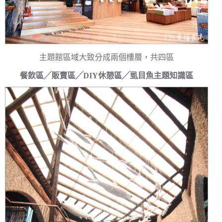
主題館區域大致分成兩個樓層，共四區
餐飲區╱販賣區╱DIY休憩區╱虱目魚主題知識區