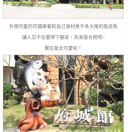
外頭可愛的花貓舉著和自己身材差不多大尾的虱目魚
讓人忍不住要停下腳走，先來張合照吧~
實在是太可愛啦！