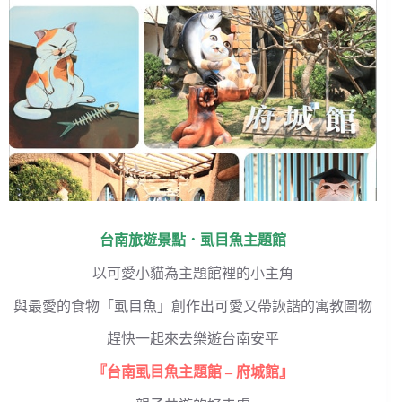
台南旅遊景點．虱目魚主題館
以可愛小貓為主題館裡的小主角
與最愛的食物「虱目魚」創作出可愛又帶詼諧的寓教圖物
趕快一起來去樂遊台南安平
『台南虱目魚主題館 – 府城館』