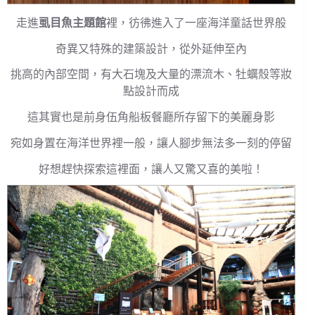
走進
虱目魚主題館
裡，彷彿進入了一座海洋童話世界般
奇異又特殊的建築設計，從外延伸至內
挑高的內部空間，有大石塊及大量的漂流木、牡蠣殼等妝
點設計而成
這其實也是前身伍角船板餐廳所存留下的美麗身影
宛如身置在海洋世界裡一般，讓人腳步無法多一刻的停留
好想趕快探索這裡面，讓人又驚又喜的美啦！