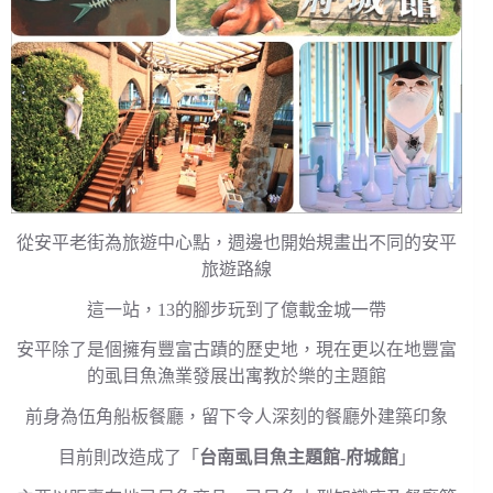
從安平老街為旅遊中心點，週邊也開始規畫出不同的安平
旅遊路線
這一站，13的腳步玩到了億載金城一帶
安平除了是個擁有豐富古蹟的歷史地，現在更以在地豐富
的虱目魚漁業發展出寓教於樂的主題館
前身為伍角船板餐廳，留下令人深刻的餐廳外建築印象
目前則改造成了「
台南虱目魚主題館-府城館
」