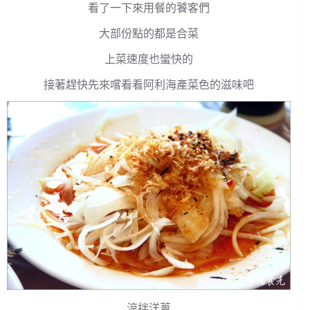
看了一下來用餐的饕客們
大部份點的都是合菜
上菜速度也蠻快的
接著趕快先來嚐看看阿利海產菜色的滋味吧
涼拌洋蔥