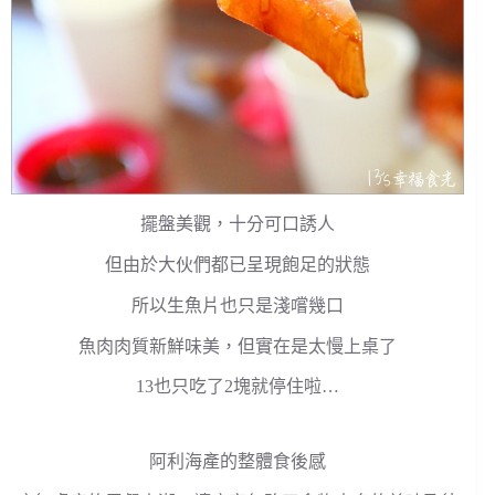
擺盤美觀，十分可口誘人
但由於大伙們都已呈現飽足的狀態
所以生魚片也只是淺嚐幾口
魚肉肉質新鮮味美，但實在是太慢上桌了
13也只吃了2塊就停住啦…
阿利海產的整體食後感