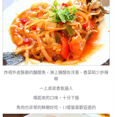
炸得外皮酥脆的醣醋魚，淋上糖醋佐洋蔥、香菜和少許辣
椒
一上桌就香氣逼人
嚐起來的口味，十分下飯
魚肉也非常的鮮嫩好吃，13還蠻喜歡這道的