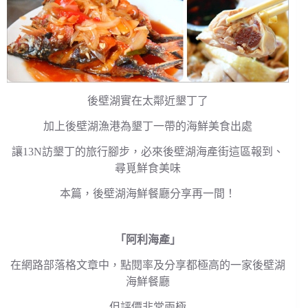
後壁湖實在太鄰近墾丁了
加上後壁湖漁港為墾丁一帶的海鮮美食出處
讓13N訪墾丁的旅行腳步，必來後壁湖海產街這區報到、
尋覓鮮食美味
本篇，後壁湖海鮮餐廳分享再一間！
「阿利海產」
在網路部落格文章中，點閱率及分享都極高的一家後壁湖
海鮮餐廳
但評價非常兩極