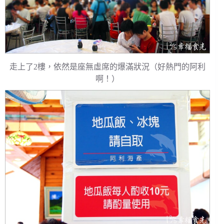
走上了2樓，依然是座無虛席的爆滿狀況（好熱門的阿利
啊！）