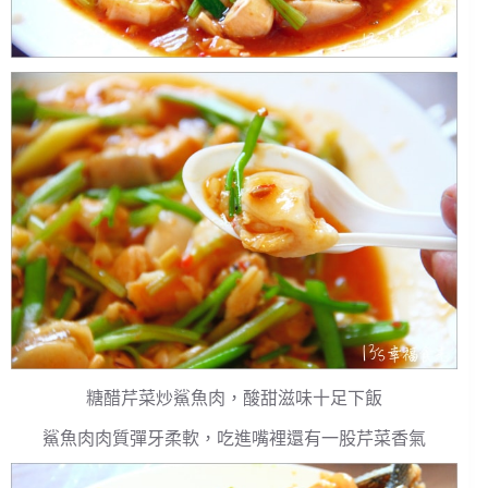
糖醋芹菜炒鯊魚肉，酸甜滋味十足下飯
鯊魚肉肉質彈牙柔軟，吃進嘴裡還有一股芹菜香氣