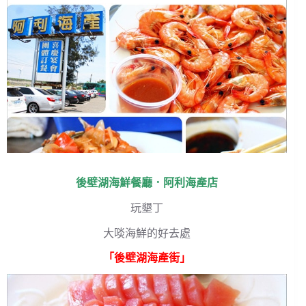
後壁湖海鮮餐廳．阿利海產店
玩墾丁
大啖海鮮的好去處
「後壁湖海產街」