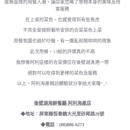
座無虛席的用餐人潮，讓店家忽略了食物本身的美味及待
客服務
在上桌的菜色，也感覺得到有些馬虎
不完全是按照著所安排的合菜菜色上菜
用餐氛圍也過於吵雜，有一團亂和鬧哄哄的現象
此次用餐，13給的評價真的不高
我想像阿利這樣的合菜價位在後壁湖漁港一帶
絕對可以吃得到更棒的菜色及服務
以上，阿利海產親訪體驗就分享給大家囉^_^
後壁湖海鮮餐廳-阿利海產店
◆地址︰屏東縣恆春鎮大光里砂尾路20號
◆電話︰(08)886-6271