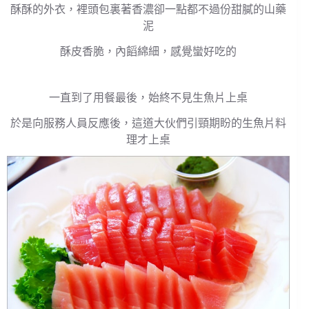
酥酥的外衣，裡頭包裏著香濃卻一點都不過份甜膩的山藥
泥
酥皮香脆，內饀綿細，感覺蠻好吃的
一直到了用餐最後，始終不見生魚片上桌
於是向服務人員反應後，這道大伙們引頸期盼的生魚片料
理才上桌