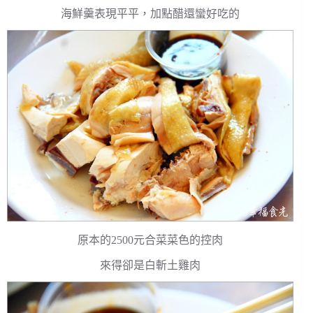
海鮮羹表現平平，加點醋還蠻好吃的
原本的2500元合菜菜色的控肉
來得卻是白斬土雞肉