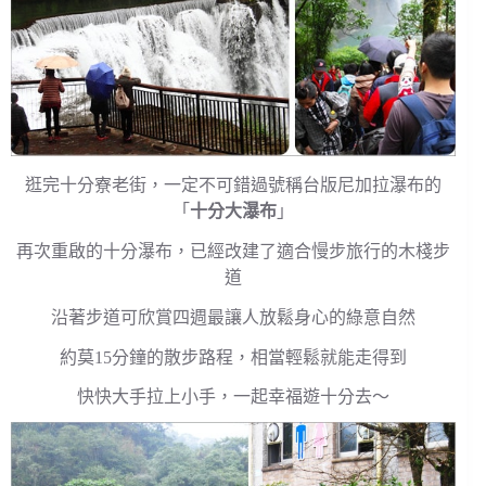
逛完十分寮老街，一定不可錯過號稱台版尼加拉瀑布的
「
十分大瀑布
」
再次重啟的十分瀑布，已經改建了適合慢步旅行的木棧步
道
沿著步道可欣賞四週最讓人放鬆身心的綠意自然
約莫15分鐘的散步路程，相當輕鬆就能走得到
快快大手拉上小手，一起幸福遊十分去～