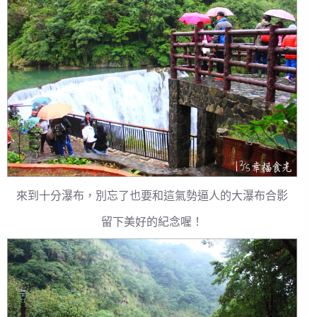
來到十分瀑布，別忘了也要和這氣勢逼人的大瀑布合影
留下美好的紀念喔！