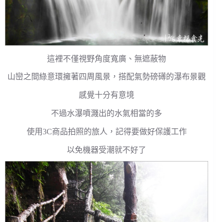
這裡不僅視野角度寬廣、無遮蔽物
山巒之間綠意環擁著四周風景，搭配氣勢磅礡的瀑布景觀
感覺十分有意境
不過水瀑噴濺出的水氣相當的多
使用3C商品拍照的旅人，記得要做好保護工作
以免機器受潮就不好了