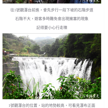
往1號觀瀑台前進，會先步行一段下坡的石階步道
石階不大，遊客多時難免會出現擁塞的現象
記得要小心行走噢
1號觀瀑台的位置，站的地勢較高，可看見瀑布正面