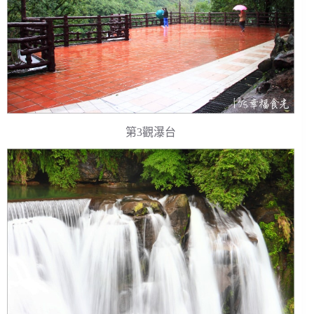
第3觀瀑台