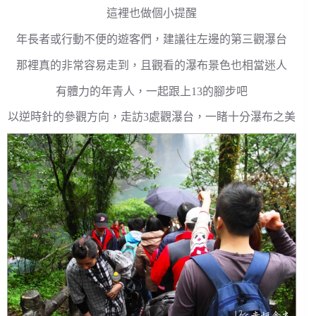
這裡也做個小提醒
年長者或行動不便的遊客們，建議往左邊的第三觀瀑台
那裡真的非常容易走到，且觀看的瀑布景色也相當迷人
有體力的年青人，一起跟上13的腳步吧
以逆時針的參觀方向，走訪3處觀瀑台，一睹十分瀑布之美