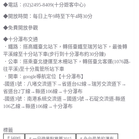
◆電話︰(02)2495-8409(十分遊客中心)
◆開放時間：每日上午9時至下午4時30分
◆免費開放參觀
◆十分瀑布交通
．鐵路︰搭高鐵臺北站下，轉搭臺鐵至瑞芳站下，最後轉
平溪線至十分站下車(步行到十分瀑布約30分鐘)
．公車︰搭乘臺北捷運至木柵站下，轉搭臺北客運(1076路-
往平溪)至十分風管所站下車
．開車︰google導航定位【十分瀑布】
-國道1號︰八堵交流道下→省道台62線→瑞芳交流道下→
省道台2丁線→縣道106線→十分瀑布
-國道3號︰南港系統交流道→國道5號→石碇交流道-縣道
106乙線→縣道106線→十分瀑布
標籤
#
taipei
#
一日遊景點推薦2015
#
全台最美的瀑布