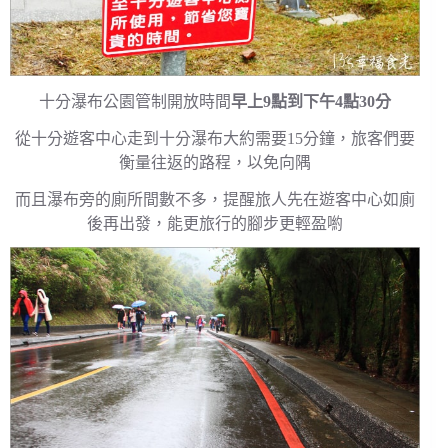
十分瀑布公園管制開放時間
早上9點到下午4點30分
從十分遊客中心走到十分瀑布大約需要15分鐘，旅客們要
衡量往返的路程，以免向隅
而且瀑布旁的廁所間數不多，提醒旅人先在遊客中心如廁
後再出發，能更旅行的腳步更輕盈喲