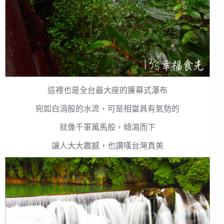
這裡也是全台最大座的簾幕式瀑布
宛如白涓般的水流，可是相當具有氣勢的
就像千軍萬馬般，傾瀉而下
讓人大大震撼，也讚嘆台灣真美