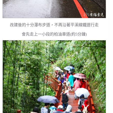
改建後的十分瀑布步道，不再沿著平溪線鐵道行走
會先走上一小段的柏油車道(約5分鐘)