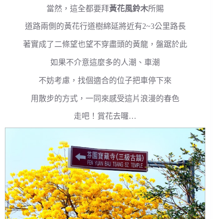
當然，這全都要拜
黃花風鈴木
所賜
道路兩側的黃花行道樹綿延將近有2~3公里路長
著實成了二條望也望不穿盡頭的黃龍，盤踞於此
如果不介意這麼多的人潮、車潮
不妨考慮，找個適合的位子把車停下來
用散步的方式，一同來感受這片浪漫的春色
走吧！賞花去囉…