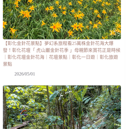
【彰化金針花景點】夢幻系旅程看25萬株金針花海大爆
發！彰化花壇「 虎山巖金針花季 」母親節來賞花正是時候
｜彰化花壇金針花海｜花壇景點｜彰化一日遊｜彰化旅遊
景點
2026/05/01