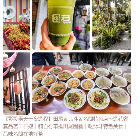
【彰投兩天一夜遊程】田尾＆北斗＆名間特色店～遊花饗
宴品茗二日遊｜騎自行車逛田尾園藝｜吃北斗特色美食｜
品味名間在地好茶