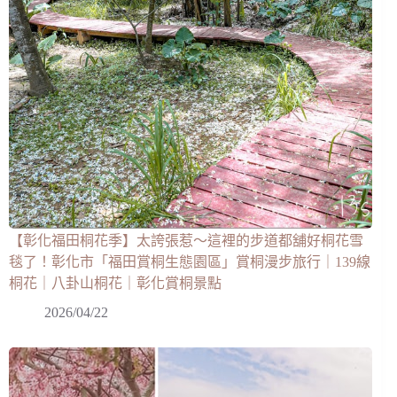
【彰化福田桐花季】太誇張惹～這裡的步道都舖好桐花雪
毯了！彰化市「福田賞桐生態園區」賞桐漫步旅行｜139線
桐花｜八卦山桐花｜彰化賞桐景點
2026/04/22