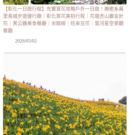
【彰化一日遊行程】充實賞花攻略戶外一日遊！療癒系萬
里長城步道健行趣｜彰化賞花美拍行程｜花壇虎山巖金針
花｜黑公雞美食餐廳｜米糕榕｜旺來豆花｜雲河星空景觀
餐廳
2026/05/02