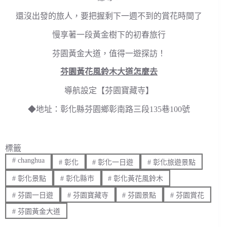
還沒出發的旅人，要把握剩下一週不到的賞花時間了
慢享著一段黃金樹下的初春旅行
芬園黃金大道，值得一遊探訪！
芬園黃花風鈴木大道怎麼去
導航設定【芬園寶藏寺】
◆地址：彰化縣芬園鄉彰南路三段135巷100號
標籤
#
changhua
#
彰化
#
彰化一日遊
#
彰化旅遊景點
#
彰化景點
#
彰化縣市
#
彰化黃花風鈴木
#
芬園一日遊
#
芬園寶藏寺
#
芬園景點
#
芬園賞花
#
芬園黃金大道