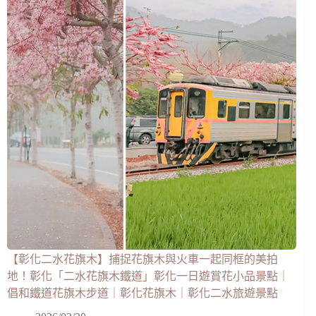
【彰化二水花旗木】捕捉花旗木與火車一起同框的美拍
地！彰化「二水花旗木鐵道」彰化一日遊賞花小品景點｜
倡和鐵道花旗木步道｜彰化花旗木｜彰化二水旅遊景點