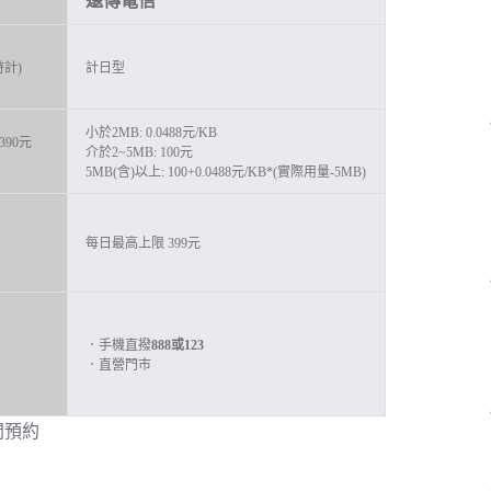
遠傳電信
計)
計日型
小於2MB: 0.0488元/KB
0390元
介於2~5MB: 100元
5MB(含)以上: 100+0.0488元/KB*(實際用量-5MB)
每日最高上限 399元
．手機直撥
888或123
．直營門市
間預約