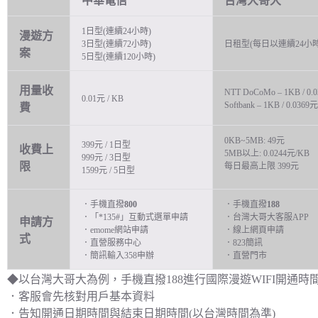
中華電信
台灣大哥大
1日型(連續24小時)
漫遊方
3日型(連續72小時)
日租型(每日以連續24小時
案
5日型(連續120小時)
用量收
NTT DoCoMo – 1KB / 0.
0.01元 / KB
Softbank – 1KB / 0.0369元
費
0KB~5MB: 49元
399元 / 1日型
收費上
5MB以上: 0.0244元/KB
999元 / 3日型
限
每日最高上限 399元
1599元 / 5日型
．手機直撥
800
．手機直撥
188
．「*135#」互動式選單申請
．台灣大哥大客服APP
申請方
．emome網站申請
．線上網頁申請
式
．直營服務中心
．823簡訊
．簡訊輸入358申辦
．直營門市
◆以台灣大哥大為例，手機直撥188進行國際漫遊WIFI開通時
．客服會先核對用戶基本資料
．告知開通日期時間與結束日期時間(以台灣時間為準)