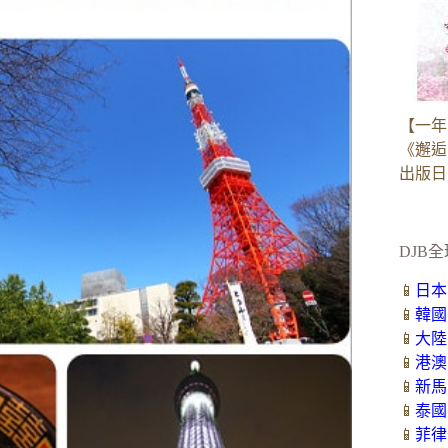
【一年
《邂逅
出版日：2
DJB全
📱
日本
📱
韓國
📱
大陸
📱
港澳
📱
新馬
📱
泰國
📱
菲律