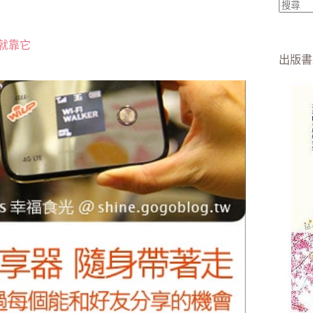
找
不
就靠它
到
出版書
符
合
條
件
的
結
果