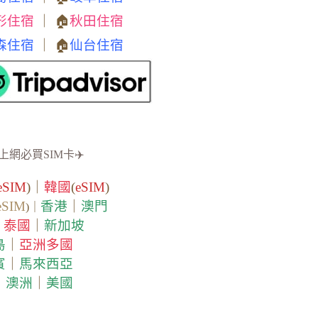
形住宿
｜ 🏠
秋田住宿
森住宿
｜ 🏠
仙台住宿
上網必買SIM卡✈️
eSIM
)｜
韓國
(
eSIM
)
eSIM
香港
｜
澳門
)｜
泰國
｜
新加坡
｜
島
｜
亞洲多國
賓
｜
馬來西亞
｜
澳洲
｜
美國