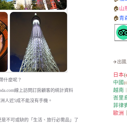
🏠
山
🏠
青
✈️出國
日本
(
帶什麼呢？
中國
(
越南
da.com線上訪問訂房顧客的統計資料
峇里
洲人近5成不能沒有手機。
菲律
歐洲
更是不可或缺的「生活、旅行必需品」了