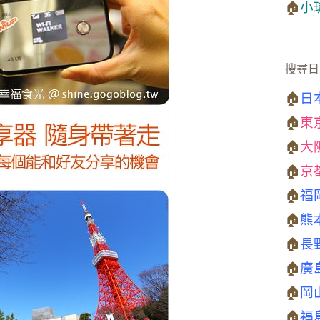
🏠
小
搜尋日
🏠
日
🏠
東
🏠
大
🏠
京
🏠
福
🏠
熊
🏠
長
🏠
廣
🏠
岡
🏠
福