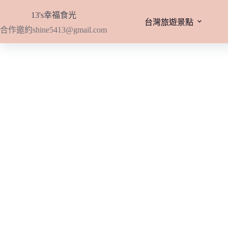
跳
13's幸福食光
至
台灣旅遊景點
合作邀約
shine5413@gmail.com
主
要
內
容